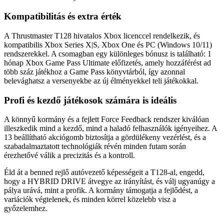
Kompatibilitás és extra érték
A Thrustmaster T128 hivatalos Xbox licenccel rendelkezik, és
kompatibilis Xbox Series X|S, Xbox One és PC (Windows 10/11)
rendszerekkel. A csomagban egy különleges bónusz is található: 1
hónap Xbox Game Pass Ultimate előfizetés, amely hozzáférést ad
több száz játékhoz a Game Pass könyvtárból, így azonnal
belevághatsz a versenyekbe az új élményekkel teli játékokkal.
Profi és kezdő játékosok számára is ideális
A könnyű kormány és a fejlett Force Feedback rendszer kiválóan
illeszkedik mind a kezdő, mind a haladó felhasználók igényeihez. A
13 beállítható akciógomb biztosítja a gördülékeny vezérlést, és a
szabadalmaztatott technológiák révén minden futam során
érezhetővé válik a precizitás és a kontroll.
Éld át a benned rejlő autóvezető képességeit a T128-al, engedd,
hogy a HYBRID DRIVE átvegye az irányítást, és válj ugyanúgy a
pálya urává, mint a profik. A kormány támogatja a fejlődést, a
variációk végtelenek, és minden körrel közelebb visz a
győzelemhez.