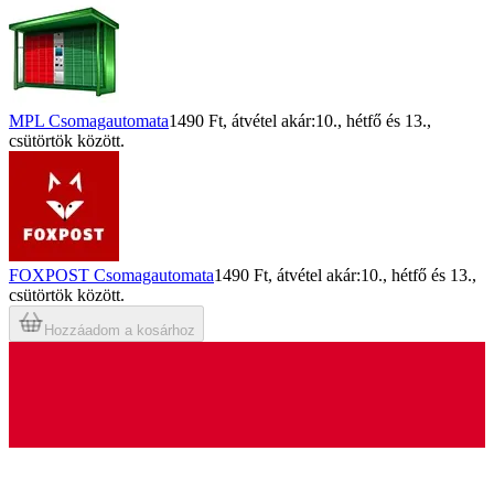
MPL Csomagautomata
1490 Ft
, átvétel akár:
10., hétfő
és
13.,
csütörtök
között.
FOXPOST Csomagautomata
1490 Ft
, átvétel akár:
10., hétfő
és
13.,
csütörtök
között.
Hozzáadom a kosárhoz