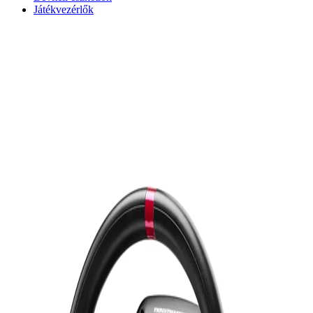
Játékvezérlők