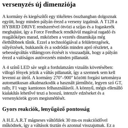
versenyzés új dimenziója
A kormány és kiegészítői egy tökéletes összhangban dolgoznak
együtt, hogy minden pályán érezd a verseny izgalmát. A T128 a
HYBRID DRIVE rendszerével ötvözi a szíjas és a fogaskerék
meghajtást, így a Force Feedback rendkívül magával ragadó és
reagálóképes marad, miközben a vezetés dinamikája még
élethűbbnek tűnik. Ezzel a technológiával a felületrezgések,
súlyérzések, bukkanók és a sodródás minden apró részletet, a
sebességváltás villámgyors érzését is visszaadják, hogy a pályán
érezd a valóságos autóvezetés minden pillanatát.
A 4 színű LED sáv segít a fordulatszám vizuális követésében:
villogó fények jelzik a váltás pillanatát, így a szemnek sem kell
levenni az útról. A kormány 270°–900° közötti forgási tartománya
automatikusan alkalmazkodik a használt járműhöz, legyen szó GT,
rally, F1 vagy kamionos felhasználásról. A könnyű, mégis ellenálló
kialakítás lehetővé teszi a hosszú, intenzív edzéseket és a
versenykörök gyors megismétlését.
Gyors reakciók, lenyűgöző pontosság
A H.E.A.R.T mágneses váltófülek 30 ms-os reakcióidővel
működnek, így a váltások tisztán és azonnal visszajutnak. Ez a