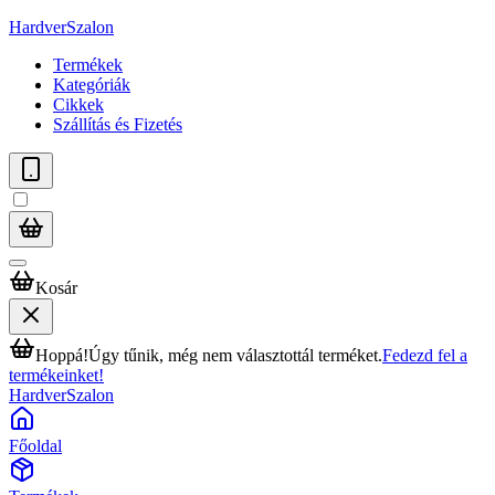
HardverSzalon
Termékek
Kategóriák
Cikkek
Szállítás és Fizetés
Kosár
Hoppá!
Úgy tűnik, még nem választottál terméket.
Fedezd fel a
termékeinket!
HardverSzalon
Főoldal