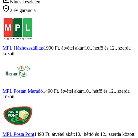
Nincs készleten
2 év garancia
MPL Házhozszállítás
1990 Ft
, átvétel akár:
10., hétfő
és
12., szerda
között.
MPL Postán Maradó
1490 Ft
, átvétel akár:
10., hétfő
és
12., szerda
között.
MPL Posta Pont
1490 Ft
, átvétel akár:
10., hétfő
és
12., szerda
között.