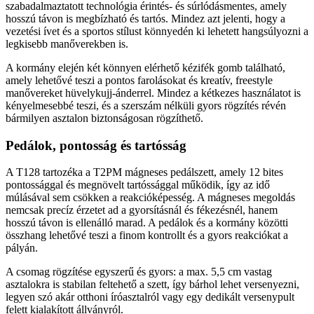
szabadalmaztatott technológia érintés- és súrlódásmentes, amely
hosszú távon is megbízható és tartós. Mindez azt jelenti, hogy a
vezetési ívet és a sportos stílust könnyedén ki lehetett hangsúlyozni a
legkisebb manőverekben is.
A kormány elején két könnyen elérhető kézifék gomb található,
amely lehetővé teszi a pontos farolásokat és kreatív, freestyle
manővereket hüvelykujj-ánderrel. Mindez a kétkezes használatot is
kényelmesebbé teszi, és a szerszám nélküli gyors rögzítés révén
bármilyen asztalon biztonságosan rögzíthető.
Pedálok, pontosság és tartósság
A T128 tartozéka a T2PM mágneses pedálszett, amely 12 bites
pontossággal és megnövelt tartóssággal működik, így az idő
múlásával sem csökken a reakcióképesség. A mágneses megoldás
nemcsak precíz érzetet ad a gyorsításnál és fékezésnél, hanem
hosszú távon is ellenálló marad. A pedálok és a kormány közötti
összhang lehetővé teszi a finom kontrollt és a gyors reakciókat a
pályán.
A csomag rögzítése egyszerű és gyors: a max. 5,5 cm vastag
asztalokra is stabilan feltehető a szett, így bárhol lehet versenyezni,
legyen szó akár otthoni íróasztalról vagy egy dedikált versenypult
felett kialakított állványról.