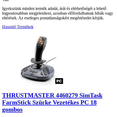
Igyekszünk minden termék adatát, árát és elérhetőségét a lehető
legpontosabban megjeleníteni, azonban előfordulhatnak hibák vagy
eltérések. Az esetleges pontatlanságokért megértésedet kérjük.
Hasonló Termékek
1
THRUSTMASTER 4460279 SimTask
FarmStick Szürke Vezetékes PC 18
gombos