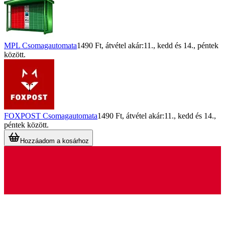
MPL Csomagautomata
1490 Ft
, átvétel akár:
11., kedd
és
14., péntek
között.
FOXPOST Csomagautomata
1490 Ft
, átvétel akár:
11., kedd
és
14.,
péntek
között.
Hozzáadom a kosárhoz