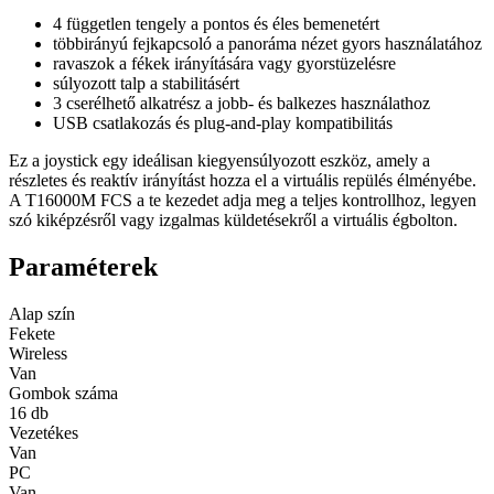
4 független tengely a pontos és éles bemenetért
többirányú fejkapcsoló a panoráma nézet gyors használatához
ravaszok a fékek irányítására vagy gyorstüzelésre
súlyozott talp a stabilitásért
3 cserélhető alkatrész a jobb- és balkezes használathoz
USB csatlakozás és plug-and-play kompatibilitás
Ez a joystick egy ideálisan kiegyensúlyozott eszköz, amely a
részletes és reaktív irányítást hozza el a virtuális repülés élményébe.
A T16000M FCS a te kezedet adja meg a teljes kontrollhoz, legyen
szó kiképzésről vagy izgalmas küldetésekről a virtuális égbolton.
Paraméterek
Alap szín
Fekete
Wireless
Van
Gombok száma
16 db
Vezetékes
Van
PC
Van