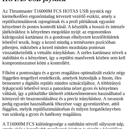
Az Thrustmaster T16000M FCS HOTAS USB joystick egy
kiemelkedően ergonómiailag tervezett vezérlő eszköz, amely a
repülőszimulátorok rajongóinak és a profi pilótáknak egyaránt
kényelmet és pontos kontrollt kínál. A készülék a hosszú és intenzív
játékórákhoz is kényelmes megoldást nyújt: az ergonomikus
kidolgozású kartámasz és a gondosan elhelyezett kezelőfelületek
lehetővé teszik, hogy a kezed mindig a természetes pozícióban
pihenjen, miközben a kezed minden mozdulata pontosan
visszatükröződik a virtuális irányításban. A széles kartámasz növeli a
stabilitást és a kényelmet, így a repülési manőverek közben sem kell
kompromisszumot kötni a kontrollért.
Főként a pontosságra és a gyors reagálásra optimalizált eszköz négy
független tengellyel rendelkezik, amelyek biztosítják a finom, éles
bemenetet a digitális repülés minden szituációjához. A többirányú
fejkapcsoló lehetővé teszi a panoráma nézet gyors és kényelmes
váltását, így a pilótafülke látóterét zökkenőmentesen használhatod a
környező tér beazonosításához és a precíz irányításhoz. A ravaszok
pedig egyaránt használhatók fékezésre vagy gyorstüzelésre, attól
függően, melyik repülőszimulátorban és milyen forgatókönyvben
van szükség a gyors és hatékony reagálásra.
A T16000M FCS különlegessége a stabilitást növelő súlyozott talp,