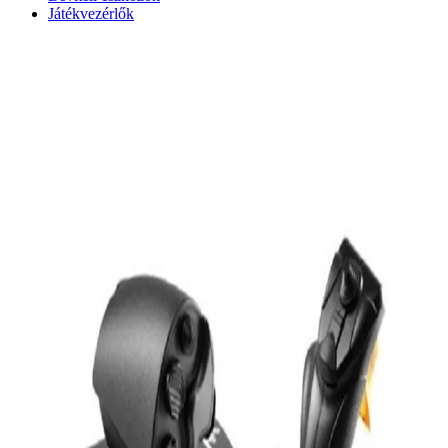
Játékvezérlők