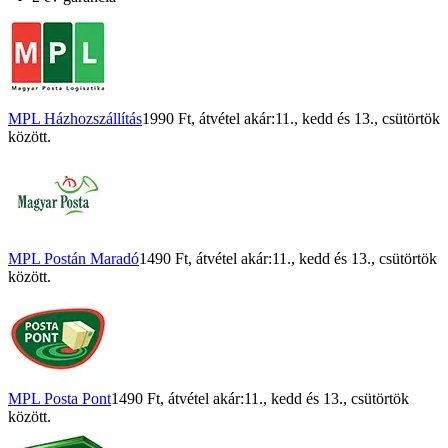
MPL Házhozszállítás
1990 Ft
, átvétel akár:
11., kedd
és
13., csütörtök
között.
MPL Postán Maradó
1490 Ft
, átvétel akár:
11., kedd
és
13., csütörtök
között.
MPL Posta Pont
1490 Ft
, átvétel akár:
11., kedd
és
13., csütörtök
között.