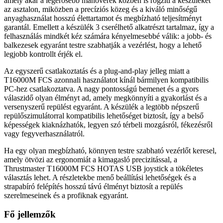
amely akár a legerősebb manőverek közben is rögzíti a készüléket
az asztalon, miközben a precíziós közeg és a kiváló minőségű
anyaghasználat hosszú élettartamot és megbízható teljesítményt
garantál. Emellett a készülék 3 cserélhető alkatrészt tartalmaz, így a
felhasználás mindkét kéz számára kényelmesebbé válik: a jobb- és
balkezesek egyaránt testre szabhatják a vezérlést, hogy a lehető
legjobb kontrollt érjék el.
Az egyszerű csatlakoztatás és a plug-and-play jelleg miatt a
T16000M FCS azonnali használatot kínál bármilyen kompatibilis
PC-hez csatlakoztatva. A nagy pontosságú bemenet és a gyors
válaszidő olyan élményt ad, amely megkönnyíti a gyakorlást és a
versenyszerű repülést egyaránt. A készülék a legtöbb népszerű
repülőszimulátorral kompatibilis lehetőséget biztosít, így a belső
képességek kiaknázhatók, legyen szó térbeli mozgásról, fékezésről
vagy fegyverhasználatról.
Ha egy olyan megbízható, könnyen testre szabható vezérlőt keresel,
amely ötvözi az ergonomiát a kimagasló precizitással, a
Thrustmaster T16000M FCS HOTAS USB joystick a tökéletes
választás lehet. A részletekbe menő beállítási lehetőségek és a
strapabíró felépítés hosszú távú élményt biztosít a repülés
szerelmeseinek és a profiknak egyaránt.
Fő jellemzők