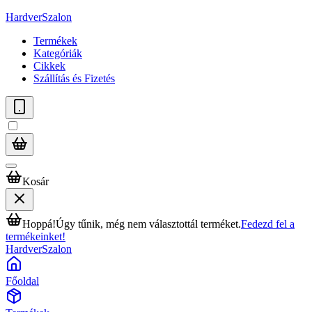
HardverSzalon
Termékek
Kategóriák
Cikkek
Szállítás és Fizetés
Kosár
Hoppá!
Úgy tűnik, még nem választottál terméket.
Fedezd fel a
termékeinket!
HardverSzalon
Főoldal