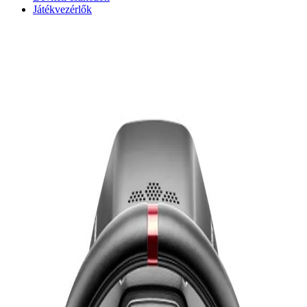
Játékvezérlők