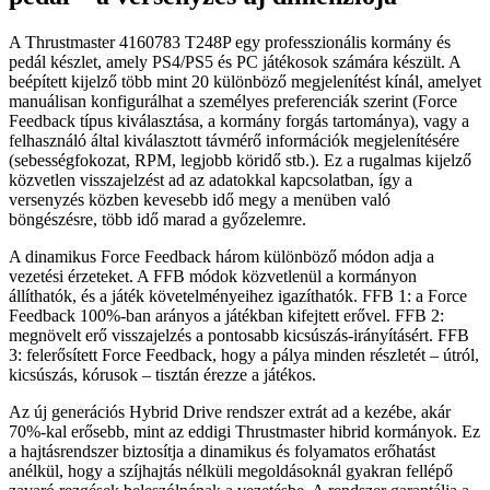
A Thrustmaster 4160783 T248P egy professzionális kormány és
pedál készlet, amely PS4/PS5 és PC játékosok számára készült. A
beépített kijelző több mint 20 különböző megjelenítést kínál, amelyet
manuálisan konfigurálhat a személyes preferenciák szerint (Force
Feedback típus kiválasztása, a kormány forgás tartománya), vagy a
felhasználó által kiválasztott távmérő információk megjelenítésére
(sebességfokozat, RPM, legjobb köridő stb.). Ez a rugalmas kijelző
közvetlen visszajelzést ad az adatokkal kapcsolatban, így a
versenyzés közben kevesebb idő megy a menüben való
böngészésre, több idő marad a győzelemre.
A dinamikus Force Feedback három különböző módon adja a
vezetési érzeteket. A FFB módok közvetlenül a kormányon
állíthatók, és a játék követelményeihez igazíthatók. FFB 1: a Force
Feedback 100%-ban arányos a játékban kifejtett erővel. FFB 2:
megnövelt erő visszajelzés a pontosabb kicsúszás-irányításért. FFB
3: felerősített Force Feedback, hogy a pálya minden részletét – útról,
kicsúszás, kórusok – tisztán érezze a játékos.
Az új generációs Hybrid Drive rendszer extrát ad a kezébe, akár
70%-kal erősebb, mint az eddigi Thrustmaster hibrid kormányok. Ez
a hajtásrendszer biztosítja a dinamikus és folyamatos erőhatást
anélkül, hogy a szíjhajtás nélküli megoldásoknál gyakran fellépő