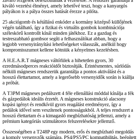
zavaró rezgések beleszólnának a vezetésbe. A rendszer garantálja a
kiváló vezetési élményt, amely lehetővé teszi, hogy a kanyargós
pályákon is a pálya összes hatását érezze a pilóta.
25 akciógomb és kétállású enkóder a kormány középső küllőjének
végén található, így a fizikai és virtuális gombok kombinációja
széleskörű kontrollt kínál minden játékhoz. Ez a gazdag és
testreszabható gombsor segíti a felhasználókat abban, hogy a
legjobb versenyirányítási lehetőségeket válasszák, anélkül hogy
kompromisszumot kellene kötniük a kényelmes kezelésben.
A H.E.A.R.T mágneses váltófülek a hihetetlen gyors, 30
ezredmásodperces reakcióidőt biztosítják. Érintésmentes, súrlódás
nélküli mágneses rendszerük garantálja a pontos aktiválást és a
hosszú élettartamot, amely a legerősebb versenyidők során is kiállja
a próbát.
A T3PM mágneses pedálszett 4 féle ellenállási móddal kínálja a fék
és gázpedálok ideális érzetét. A mágneses konstrukció alacsony
kopási igényt és rendkívül gyors reagálást eredményez, így a
pedálok idővel sem veszítenek pontosságukból. A teljes rendszert a
hosszú élettartam és a kimagasló megbízhatóság jellemzi, amely a
prémium kategóriás szimulátoros felszerelésekre jellemző.
Összességében a T248P egy modern, erős és megbízható megoldás
a komoly versenyzők számára. PS4/PS5/PC kompatibilitás, beépített