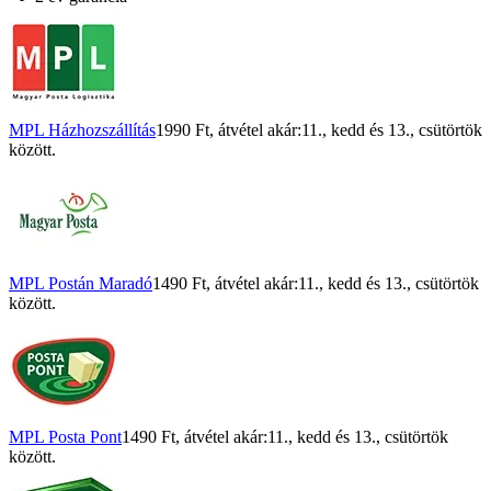
MPL Házhozszállítás
1990 Ft
, átvétel akár:
11., kedd
és
13., csütörtök
között.
MPL Postán Maradó
1490 Ft
, átvétel akár:
11., kedd
és
13., csütörtök
között.
MPL Posta Pont
1490 Ft
, átvétel akár:
11., kedd
és
13., csütörtök
között.