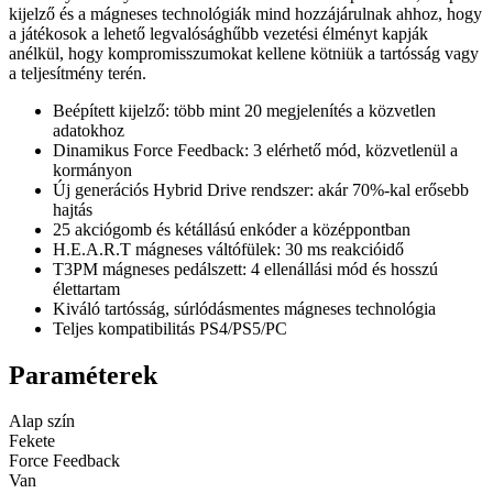
kijelző és a mágneses technológiák mind hozzájárulnak ahhoz, hogy
a játékosok a lehető legvalósághűbb vezetési élményt kapják
anélkül, hogy kompromisszumokat kellene kötniük a tartósság vagy
a teljesítmény terén.
Beépített kijelző: több mint 20 megjelenítés a közvetlen
adatokhoz
Dinamikus Force Feedback: 3 elérhető mód, közvetlenül a
kormányon
Új generációs Hybrid Drive rendszer: akár 70%-kal erősebb
hajtás
25 akciógomb és kétállású enkóder a középpontban
H.E.A.R.T mágneses váltófülek: 30 ms reakcióidő
T3PM mágneses pedálszett: 4 ellenállási mód és hosszú
élettartam
Kiváló tartósság, súrlódásmentes mágneses technológia
Teljes kompatibilitás PS4/PS5/PC
Paraméterek
Alap szín
Fekete
Force Feedback
Van