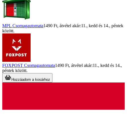
MPL Csomagautomata
1490 Ft
, átvétel akár:
11., kedd
és
14., péntek
között.
FOXPOST Csomagautomata
1490 Ft
, átvétel akár:
11., kedd
és
14.,
péntek
között.
Hozzáadom a kosárhoz