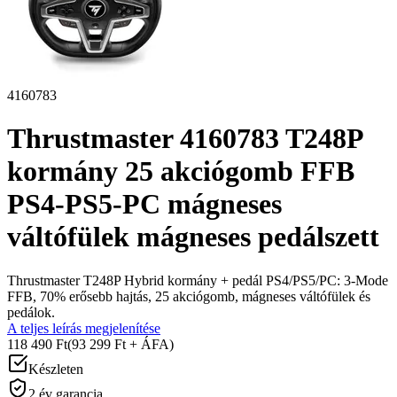
4160783
Thrustmaster 4160783 T248P
kormány 25 akciógomb FFB
PS4-PS5-PC mágneses
váltófülek mágneses pedálszett
Thrustmaster T248P Hybrid kormány + pedál PS4/PS5/PC: 3-Mode
FFB, 70% erősebb hajtás, 25 akciógomb, mágneses váltófülek és
pedálok.
A teljes leírás megjelenítése
118 490 Ft
(93 299 Ft + ÁFA)
Készleten
2 év garancia