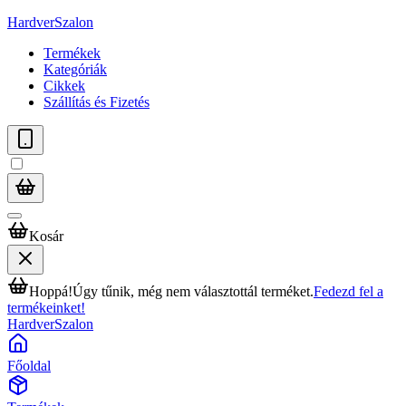
HardverSzalon
Termékek
Kategóriák
Cikkek
Szállítás és Fizetés
Kosár
Hoppá!
Úgy tűnik, még nem választottál terméket.
Fedezd fel a
termékeinket!
HardverSzalon
Főoldal