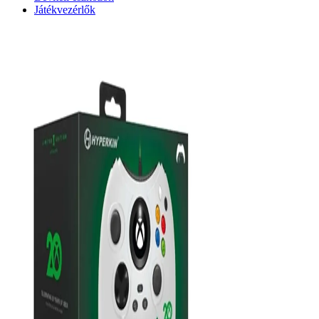
Játékvezérlők