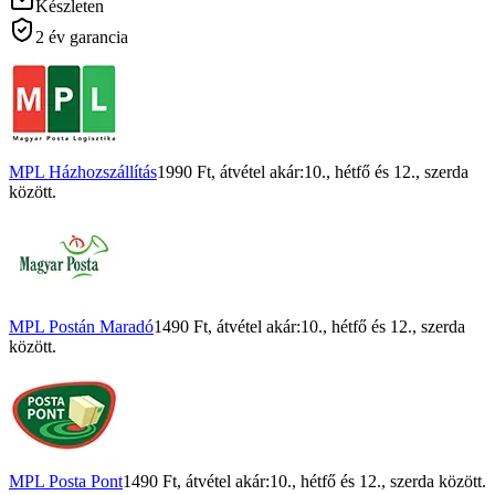
Készleten
2 év garancia
MPL Házhozszállítás
1990 Ft
, átvétel akár:
10., hétfő
és
12., szerda
között.
MPL Postán Maradó
1490 Ft
, átvétel akár:
10., hétfő
és
12., szerda
között.
MPL Posta Pont
1490 Ft
, átvétel akár:
10., hétfő
és
12., szerda
között.