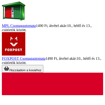
MPL Csomagautomata
1490 Ft
, átvétel akár:
10., hétfő
és
13.,
csütörtök
között.
FOXPOST Csomagautomata
1490 Ft
, átvétel akár:
10., hétfő
és
13.,
csütörtök
között.
Hozzáadom a kosárhoz