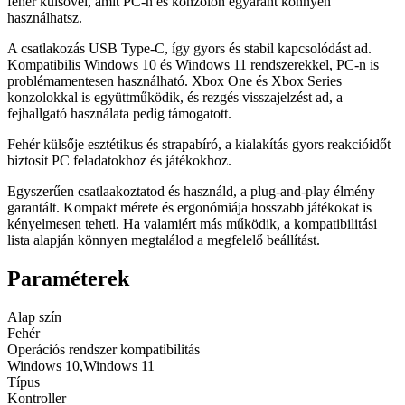
fehér külsővel, amit PC-n és konzolon egyaránt könnyen
használhatsz.
A csatlakozás USB Type-C, így gyors és stabil kapcsolódást ad.
Kompatibilis Windows 10 és Windows 11 rendszerekkel, PC-n is
problémamentesen használható. Xbox One és Xbox Series
konzolokkal is együttműködik, és rezgés visszajelzést ad, a
fejhallgató használata pedig támogatott.
Fehér külsője esztétikus és strapabíró, a kialakítás gyors reakcióidőt
biztosít PC feladatokhoz és játékokhoz.
Egyszerűen csatlaakoztatod és használd, a plug-and-play élmény
garantált. Kompakt mérete és ergonómiája hosszabb játékokat is
kényelmesen teheti. Ha valamiért más működik, a kompatibilitási
lista alapján könnyen megtalálod a megfelelő beállítást.
Paraméterek
Alap szín
Fehér
Operációs rendszer kompatibilitás
Windows 10,Windows 11
Típus
Kontroller