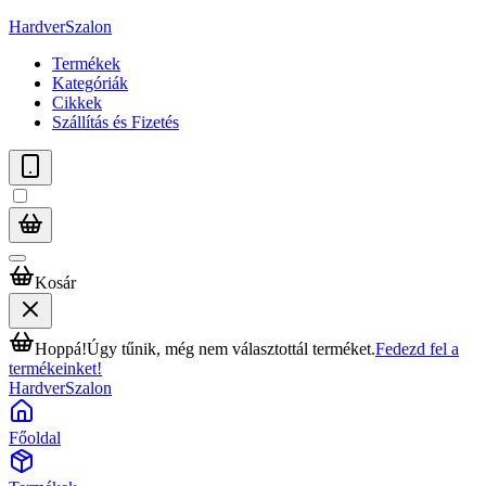
HardverSzalon
Termékek
Kategóriák
Cikkek
Szállítás és Fizetés
Kosár
Hoppá!
Úgy tűnik, még nem választottál terméket.
Fedezd fel a
termékeinket!
HardverSzalon
Főoldal