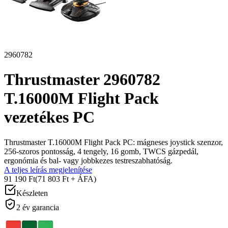
2960782
Thrustmaster 2960782
T.16000M Flight Pack
vezetékes PC
Thrustmaster T.16000M Flight Pack PC: mágneses joystick szenzor,
256-szoros pontosság, 4 tengely, 16 gomb, TWCS gázpedál,
ergonómia és bal- vagy jobbkezes testreszabhatóság.
A teljes leírás megjelenítése
91 190 Ft
(71 803 Ft + ÁFA)
Készleten
2 év garancia