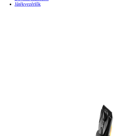
Játékvezérlők