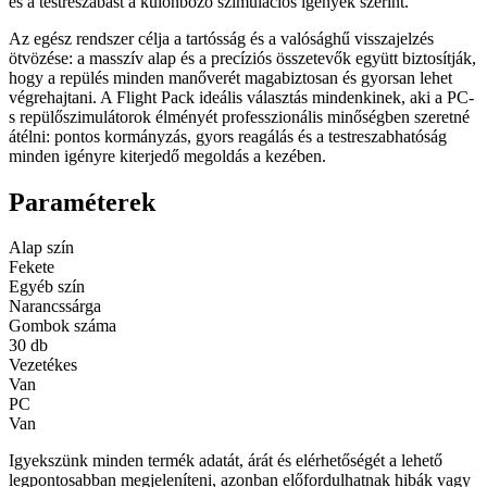
és a testreszabást a különböző szimulációs igények szerint.
Az egész rendszer célja a tartósság és a valósághű visszajelzés
ötvözése: a masszív alap és a precíziós összetevők együtt biztosítják,
hogy a repülés minden manőverét magabiztosan és gyorsan lehet
végrehajtani. A Flight Pack ideális választás mindenkinek, aki a PC-
s repülőszimulátorok élményét professzionális minőségben szeretné
átélni: pontos kormányzás, gyors reagálás és a testreszabhatóság
minden igényre kiterjedő megoldás a kezében.
Paraméterek
Alap szín
Fekete
Egyéb szín
Narancssárga
Gombok száma
30 db
Vezetékes
Van
PC
Van
Igyekszünk minden termék adatát, árát és elérhetőségét a lehető
legpontosabban megjeleníteni, azonban előfordulhatnak hibák vagy