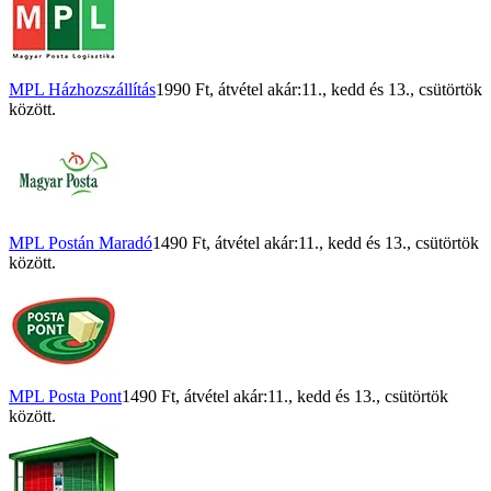
MPL Házhozszállítás
1990 Ft
, átvétel akár:
11., kedd
és
13., csütörtök
között.
MPL Postán Maradó
1490 Ft
, átvétel akár:
11., kedd
és
13., csütörtök
között.
MPL Posta Pont
1490 Ft
, átvétel akár:
11., kedd
és
13., csütörtök
között.