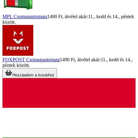
MPL Csomagautomata
1490 Ft
, átvétel akár:
11., kedd
és
14., péntek
között.
FOXPOST Csomagautomata
1490 Ft
, átvétel akár:
11., kedd
és
14.,
péntek
között.
Hozzáadom a kosárhoz