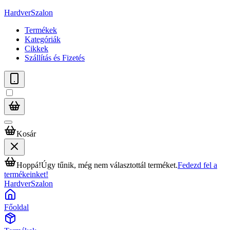
HardverSzalon
Termékek
Kategóriák
Cikkek
Szállítás és Fizetés
Kosár
Hoppá!
Úgy tűnik, még nem választottál terméket.
Fedezd fel a
termékeinket!
HardverSzalon
Főoldal