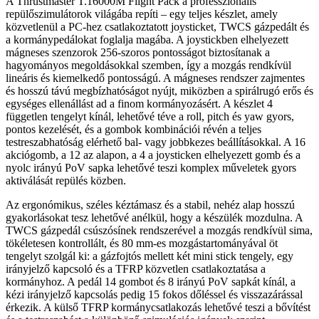
A Thrustmaster T.16000M Flight Pack a professzionális
repülőszimulátorok világába repíti – egy teljes készlet, amely
közvetlenül a PC-hez csatlakoztatott joysticket, TWCS gázpedált és
a kormánypedálokat foglalja magába. A joystickben elhelyezett
mágneses szenzorok 256-szoros pontosságot biztosítanak a
hagyományos megoldásokkal szemben, így a mozgás rendkívül
lineáris és kiemelkedő pontosságú. A mágneses rendszer zajmentes
és hosszú távú megbízhatóságot nyújt, miközben a spirálrugó erős és
egységes ellenállást ad a finom kormányozásért. A készlet 4
független tengelyt kínál, lehetővé téve a roll, pitch és yaw gyors,
pontos kezelését, és a gombok kombinációi révén a teljes
testreszabhatóság elérhető bal- vagy jobbkezes beállításokkal. A 16
akciógomb, a 12 az alapon, a 4 a joysticken elhelyezett gomb és a
nyolc irányú PoV sapka lehetővé teszi komplex műveletek gyors
aktiválását repülés közben.
Az ergonómikus, széles kéztámasz és a stabil, nehéz alap hosszú
gyakorlásokat tesz lehetővé anélkül, hogy a készülék mozdulna. A
TWCS gázpedál csúszósínek rendszerével a mozgás rendkívül sima,
tökéletesen kontrollált, és 80 mm-es mozgástartományával öt
tengelyt szolgál ki: a gázfojtós mellett két mini stick tengely, egy
irányjelző kapcsoló és a TFRP közvetlen csatlakoztatása a
kormányhoz. A pedál 14 gombot és 8 irányú PoV sapkát kínál, a
kézi irányjelző kapcsolás pedig 15 fokos dőléssel és visszazárással
érkezik. A külső TFRP kormánycsatlakozás lehetővé teszi a bővítést