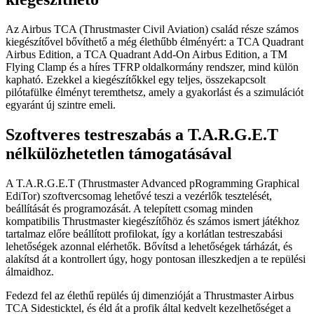
Az Airbus TCA (Thrustmaster Civil Aviation) család része számos
kiegészítővel bővíthető a még élethűbb élményért: a TCA Quadrant
Airbus Edition, a TCA Quadrant Add-On Airbus Edition, a TM
Flying Clamp és a híres TFRP oldalkormány rendszer, mind külön
kapható. Ezekkel a kiegészítőkkel egy teljes, összekapcsolt
pilótafülke élményt teremthetsz, amely a gyakorlást és a szimulációt
egyaránt új szintre emeli.
Szoftveres testreszabás a T.A.R.G.E.T
nélkülözhetetlen támogatásával
A T.A.R.G.E.T (Thrustmaster Advanced pRogramming Graphical
EdiTor) szoftvercsomag lehetővé teszi a vezérlők tesztelését,
beállítását és programozását. A telepített csomag minden
kompatibilis Thrustmaster kiegészítőhöz és számos ismert játékhoz
tartalmaz előre beállított profilokat, így a korlátlan testreszabási
lehetőségek azonnal elérhetők. Bővítsd a lehetőségek tárházát, és
alakítsd át a kontrollert úgy, hogy pontosan illeszkedjen a te repülési
álmaidhoz.
Fedezd fel az élethű repülés új dimenzióját a Thrustmaster Airbus
TCA Sidesticktel, és éld át a profik által kedvelt kezelhetőséget a