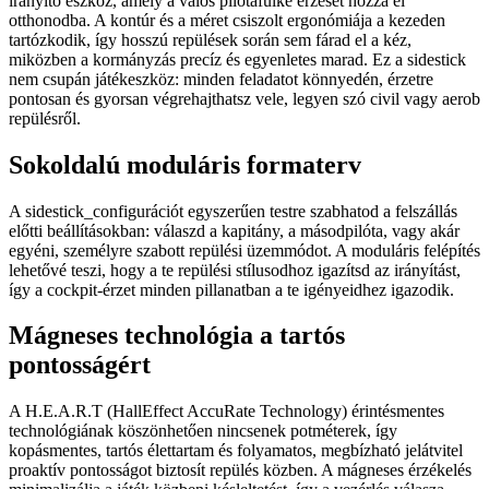
irányító eszköz, amely a valós pilótafülke érzését hozza el
otthonodba. A kontúr és a méret csiszolt ergonómiája a kezeden
tartózkodik, így hosszú repülések során sem fárad el a kéz,
miközben a kormányzás precíz és egyenletes marad. Ez a sidestick
nem csupán játékeszköz: minden feladatot könnyedén, érzetre
pontosan és gyorsan végrehajthatsz vele, legyen szó civil vagy aerob
repülésről.
Sokoldalú moduláris formaterv
A sidestick_configurációt egyszerűen testre szabhatod a felszállás
előtti beállításokban: válaszd a kapitány, a másodpilóta, vagy akár
egyéni, személyre szabott repülési üzemmódot. A moduláris felépítés
lehetővé teszi, hogy a te repülési stílusodhoz igazítsd az irányítást,
így a cockpit-érzet minden pillanatban a te igényeidhez igazodik.
Mágneses technológia a tartós
pontosságért
A H.E.A.R.T (HallEffect AccuRate Technology) érintésmentes
technológiának köszönhetően nincsenek potméterek, így
kopásmentes, tartós élettartam és folyamatos, megbízható jelátvitel
proaktív pontosságot biztosít repülés közben. A mágneses érzékelés