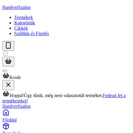
HardverSzalon
Termékek
Kategóriák
Cikkek
Szállítás és Fizetés
Kosár
Hoppá!
Úgy tűnik, még nem választottál terméket.
Fedezd fel a
termékeinket!
HardverSzalon
Főoldal