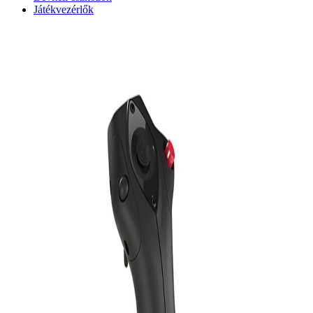
Játékvezérlők