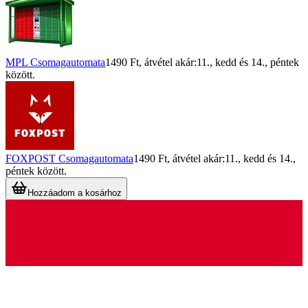
MPL Csomagautomata
1490 Ft
, átvétel akár:
11., kedd
és
14., péntek
között.
FOXPOST Csomagautomata
1490 Ft
, átvétel akár:
11., kedd
és
14.,
péntek
között.
Hozzáadom a kosárhoz