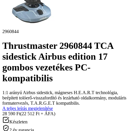
2960844
Thrustmaster 2960844 TCA
sidestick Airbus edition 17
gombos vezetékes PC-
kompatibilis
1:1 arányú Airbus sidestick, mágneses H.E.A.R.T technológia,
beépített tolóerő-visszafordító és lezárható oldalkormány, moduláris
formatervezés, T.A.R.G.E.T kompatibilis.
A teljes leírás megjelenítése
28 590 Ft
(22 512 Ft + ÁFA)
Készleten
2 év garancia