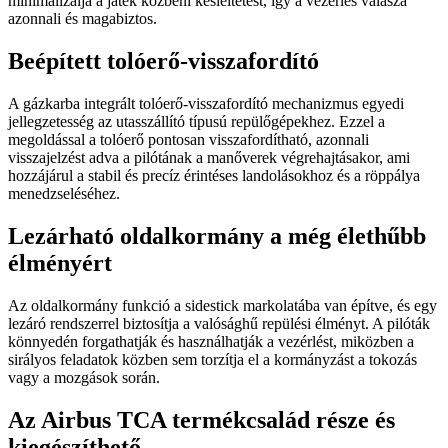
minimalizálja a játék közbeni késleltetést, így a vezérlés válasza
azonnali és magabiztos.
Beépített tolóerő-visszafordító
A gázkarba integrált tolóerő-visszafordító mechanizmus egyedi
jellegzetesség az utasszállító típusú repülőgépekhez. Ezzel a
megoldással a tolóerő pontosan visszafordítható, azonnali
visszajelzést adva a pilótának a manőverek végrehajtásakor, ami
hozzájárul a stabil és precíz érintéses landolásokhoz és a röppálya
menedzseléséhez.
Lezárható oldalkormány a még élethűbb
élményért
Az oldalkormány funkció a sidestick markolatába van építve, és egy
lezáró rendszerrel biztosítja a valósághű repülési élményt. A pilóták
könnyedén forgathatják és használhatják a vezérlést, miközben a
sirályos feladatok közben sem torzítja el a kormányzást a tokozás
vagy a mozgások során.
Az Airbus TCA termékcsalád része és
kiegészíthető