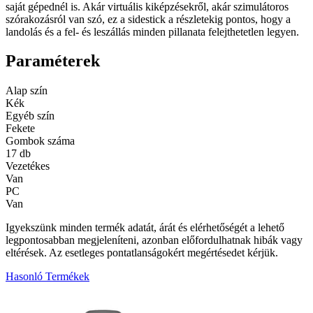
saját gépednél is. Akár virtuális kiképzésekről, akár szimulátoros
szórakozásról van szó, ez a sidestick a részletekig pontos, hogy a
landolás és a fel- és leszállás minden pillanata felejthetetlen legyen.
Paraméterek
Alap szín
Kék
Egyéb szín
Fekete
Gombok száma
17 db
Vezetékes
Van
PC
Van
Igyekszünk minden termék adatát, árát és elérhetőségét a lehető
legpontosabban megjeleníteni, azonban előfordulhatnak hibák vagy
eltérések. Az esetleges pontatlanságokért megértésedet kérjük.
Hasonló Termékek