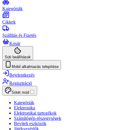
Kategóriák
Cikkek
Szállítás és Fizetés
Kosár
Süti beállítások
Mobil alkalmazás telepítése
Bejelentkezés
Regisztráció
Sötét mód
Kategóriák
Elektronika
Elektronikai tartozékok
Számítógép-részegységek
Beviteli eszközök
Játékvezérlők