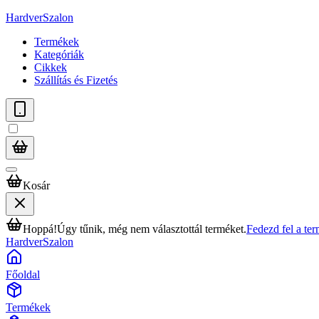
HardverSzalon
Termékek
Kategóriák
Cikkek
Szállítás és Fizetés
Kosár
Hoppá!
Úgy tűnik, még nem választottál terméket.
Fedezd fel a te
HardverSzalon
Főoldal
Termékek