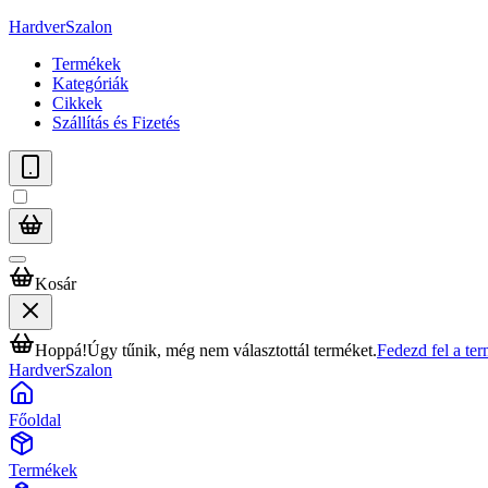
HardverSzalon
Termékek
Kategóriák
Cikkek
Szállítás és Fizetés
Kosár
Hoppá!
Úgy tűnik, még nem választottál terméket.
Fedezd fel a te
HardverSzalon
Főoldal
Termékek