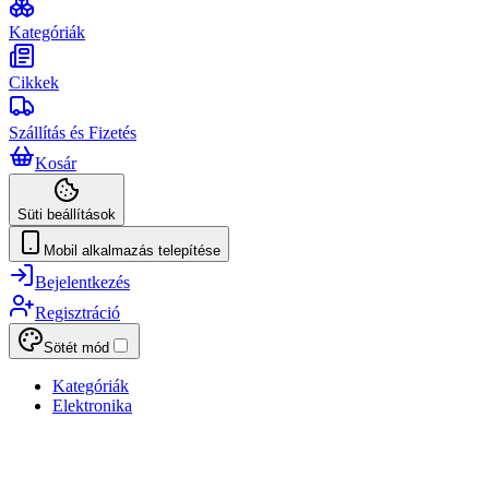
Kategóriák
Cikkek
Szállítás és Fizetés
Kosár
Süti beállítások
Mobil alkalmazás telepítése
Bejelentkezés
Regisztráció
Sötét mód
Kategóriák
Elektronika