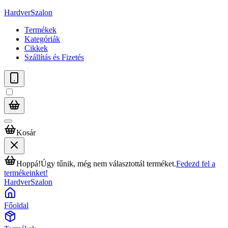
HardverSzalon
Termékek
Kategóriák
Cikkek
Szállítás és Fizetés
Kosár
Hoppá!
Úgy tűnik, még nem választottál terméket.
Fedezd fel a
termékeinket!
HardverSzalon
Főoldal