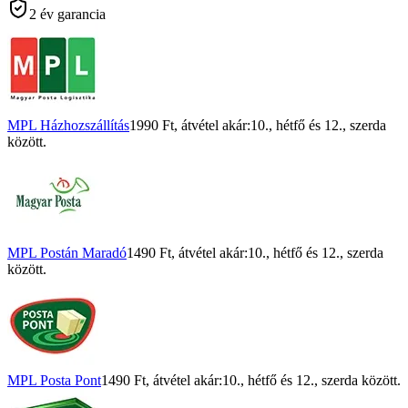
2 év garancia
MPL Házhozszállítás
1990 Ft
, átvétel akár:
10., hétfő
és
12., szerda
között.
MPL Postán Maradó
1490 Ft
, átvétel akár:
10., hétfő
és
12., szerda
között.
MPL Posta Pont
1490 Ft
, átvétel akár:
10., hétfő
és
12., szerda
között.