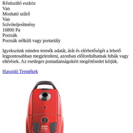
Réstisztító eszköz
Van
Mosható szűrő
Van
Szívóteljesítmény
16800 Pa
Porzsák
Porzsák nélküli vagy portartály
Igyekszünk minden termék adatát, árát és elérhetőségét a lehető
legpontosabban megjeleníteni, azonban előfordulhatnak hibák vagy
eltérések. Az esetleges pontatlanságokért megértésedet kérjük.
Hasonló Termékek
2