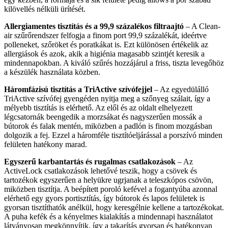
kilövellés nélküli ürítését.
Allergiamentes tisztítás és a 99,9 százalékos filtraajtó
– A Clean-
air szűrőrendszer felfogja a finom port 99,9 százalékát, ideértve
polleneket, szőröket és poratkákat is. Ezt különösen értékelik az
allergiások és azok, akik a higiénia magasabb szintjét keresik a
mindennapokban. A kiváló szűrés hozzájárul a friss, tiszta levegőhöz
a készülék használata közben.
Háromfázisú tisztítás a TriActive szívófejjel
– Az egyedülálló
TriActive szívófej gyengéden nyitja meg a szőnyeg szálait, így a
mélyebb tisztítás is elérhető. Az elől és az oldalt elhelyezett
légcsatornák beengedik a morzsákat és nagyszerűen mossák a
bútorok és falak mentén, miközben a padlón is finom mozgásban
dolgozik a fej. Ezzel a háromféle tisztítóeljárással a porszívó minden
felületen hatékony marad.
Egyszerű karbantartás és rugalmas csatlakozások
– Az
ActiveLock csatlakozások lehetővé teszik, hogy a csövek és
tartozékok egyszerűen a helyükre ugrjanak a teleszkópos csövön,
miközben tisztítja. A beépített poroló kefével a fogantyúba azonnal
elérhető egy gyors portisztítás, így bútorok és lapos felületek is
gyorsan tisztíthatók anélkül, hogy keresgélnie kellene a tartozékokat.
A puha kefék és a kényelmes kialakítás a mindennapi használatot
látványosan megkönnyítik, így a takarítás gyorsan és hatékonyan