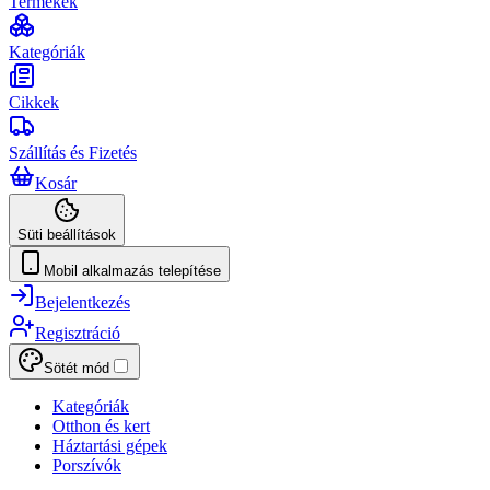
Termékek
Kategóriák
Cikkek
Szállítás és Fizetés
Kosár
Süti beállítások
Mobil alkalmazás telepítése
Bejelentkezés
Regisztráció
Sötét mód
Kategóriák
Otthon és kert
Háztartási gépek
Porszívók