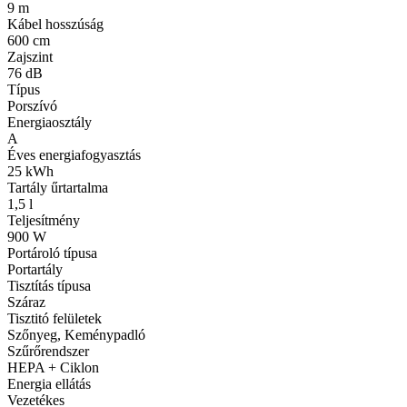
9 m
Kábel hosszúság
600 cm
Zajszint
76 dB
Típus
Porszívó
Energiaosztály
A
Éves energiafogyasztás
25 kWh
Tartály űrtartalma
1,5 l
Teljesítmény
900 W
Portároló típusa
Portartály
Tisztítás típusa
Száraz
Tisztitó felületek
Szőnyeg, Keménypadló
Szűrőrendszer
HEPA + Ciklon
Energia ellátás
Vezetékes