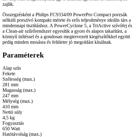
zajlik.
Összegzésként a Philips FC9334/09 PowerPro Compact porzsák
nélküli porszívó kompakt mérete és erős teljesítménye ideális társ a
mindennapi tisztításhoz. A PowerCyclone 5, a TriActive szívófej és
a Clean-air szűrőrendszer egyesítik a gyors és alapos takarítást, a
könnyű ürítéssel és a gondosan megtervezett kiegészítőkkel együtt
pedig minden mosásra és felületre jó megoldást kínálnak.
Paraméterek
Alap szín
Fekete
Szélesség (max.)
281 mm
Magasság (max.)
247 mm
Mélység (max.)
410 mm
Nettó súly
4,5 kg
Fogyasztás
650 Watt
Hatótávolság (max.)