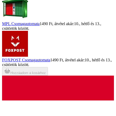
MPL Csomagautomata
1490 Ft
, átvétel akár:
10., hétfő
és
13.,
csütörtök
között.
FOXPOST Csomagautomata
1490 Ft
, átvétel akár:
10., hétfő
és
13.,
csütörtök
között.
Hozzáadom a kosárhoz