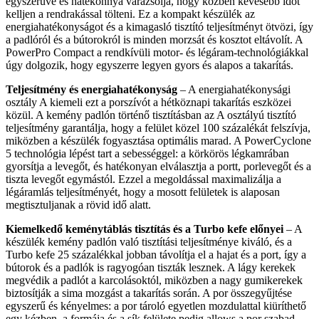
egyszerűvé és hatékonnyá varázsolja, hogy közben kevesebb időt
kelljen a rendrakással tölteni. Ez a kompakt készülék az
energiahatékonyságot és a kimagasló tisztító teljesítményt ötvözi, így
a padlóról és a bútorokról is minden morzsát és kosztot eltávolít. A
PowerPro Compact a rendkívüli motor- és légáram-technológiákkal
úgy dolgozik, hogy egyszerre legyen gyors és alapos a takarítás.
Teljesítmény és energiahatékonyság
– A energiahatékonysági
osztály A kiemeli ezt a porszívót a hétköznapi takarítás eszközei
közül. A kemény padlón történő tisztításban az A osztályú tisztító
teljesítmény garantálja, hogy a felület közel 100 százalékát felszívja,
miközben a készülék fogyasztása optimális marad. A PowerCyclone
5 technológia lépést tart a sebességgel: a körkörös légkamrában
gyorsítja a levegőt, és hatékonyan elválasztja a portt, porlevegőt és a
tiszta levegőt egymástól. Ezzel a megoldással maximalizálja a
légáramlás teljesítményét, hogy a mosott felületek is alaposan
megtisztuljanak a rövid idő alatt.
Kiemelkedő keménytáblás tisztítás és a Turbo kefe előnyei
– A
készülék kemény padlón való tisztítási teljesítménye kiváló, és a
Turbo kefe 25 százalékkal jobban távolítja el a hajat és a port, így a
bútorok és a padlók is ragyogóan tiszták lesznek. A lágy kerekek
megvédik a padlót a karcolásoktól, miközben a nagy gumikerekek
biztosítják a sima mozgást a takarítás során. A por összegyűjtése
egyszerű és kényelmes: a por tároló egyetlen mozdulattal kiüríthető
egy kézben, a formája és a sík felülete pedig allows a por szabad