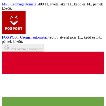
MPL Csomagautomata
1490 Ft
, átvétel akár:
11., kedd
és
14., péntek
között.
FOXPOST Csomagautomata
1490 Ft
, átvétel akár:
11., kedd
és
14.,
péntek
között.
Hozzáadom a kosárhoz