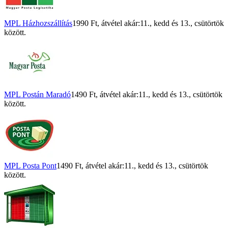
MPL Házhozszállítás
1990 Ft
, átvétel akár:
11., kedd
és
13., csütörtök
között.
MPL Postán Maradó
1490 Ft
, átvétel akár:
11., kedd
és
13., csütörtök
között.
MPL Posta Pont
1490 Ft
, átvétel akár:
11., kedd
és
13., csütörtök
között.