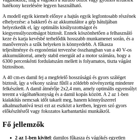
hatékony kezelésére legyen használható.
A modell egyik kiemelt előnye a hajtás egyik legfontosabb részének
elhelyezése: a bakkerő és az akkumulátor a gép hátuljában
helyezkedik el, így optimális kisúlyozottságot és
kiegyensúlyozottságot biztosít. Ennek köszönhetően a felhasználó
keze és karja kevésbé terhelődik hosszabb munkamenet során, és a
manőverezés a szűk helyeken is könnyedebb. A fűkasza
teljesítménye és ergonómiai tervezése összhangban van a 40 V-os
akkumulátorral, amely stabil energiát ad a motor számára, hogy a
6300 percenkénti fordulatszám mellett is folyamatos, tiszta vágást
biztosítson.
A 40 cm-es damil fej a megfelelő hosszúságú és gyors száléget
biztosít, így a vékony száraz fűtől a zöldebb növényzetig mindenre
felkészített. A damil átmérője 2x2,4 mm, amely optimális egyensúlyt
teremt a vágóhatékonyság és a damil kopás között. A 2 az 1-ben
kialakítás nemcsak időt takarít meg, hanem könnyűszerrel
alkalmazhatóvá teszi ezt az eszközt a kertben, legyen szó gyors
előkészítésről vagy fokozatos karbantartási munkákról.
Fő jellemzők
2 az 1-ben kivitel
: damilos fűkasza és vágókés egyetlen