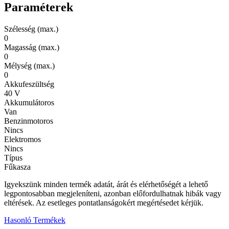
Paraméterek
Szélesség (max.)
0
Magasság (max.)
0
Mélység (max.)
0
Akkufeszültség
40 V
Akkumulátoros
Van
Benzinmotoros
Nincs
Elektromos
Nincs
Típus
Fűkasza
Igyekszünk minden termék adatát, árát és elérhetőségét a lehető
legpontosabban megjeleníteni, azonban előfordulhatnak hibák vagy
eltérések. Az esetleges pontatlanságokért megértésedet kérjük.
Hasonló Termékek