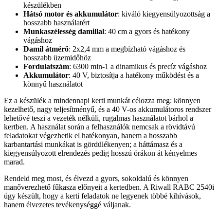
készülékben
Hátsó motor és akkumulátor
: kiváló kiegyensúlyozottság a
hosszabb használatért
Munkaszélesség damillal
: 40 cm a gyors és hatékony
vágáshoz
Damil átmérő
: 2x2,4 mm a megbízható vágáshoz és
hosszabb üzemidőhöz
Fordulatszám
: 6300 min-1 a dinamikus és precíz vágáshoz
Akkumulátor
: 40 V, biztosítja a hatékony működést és a
könnyű használatot
Ez a készülék a mindennapi kerti munkát célozza meg: könnyen
kezelhető, nagy teljesítményű, és a 40 V-os akkumulátoros rendszer
lehetővé teszi a vezeték nélküli, rugalmas használatot bárhol a
kertben. A használat során a felhasználók nemcsak a rövidtávú
feladatokat végezhetik el hatékonyan, hanem a hosszabb
karbantartási munkákat is gördülékenyen; a háttámasz és a
kiegyensúlyozott elrendezés pedig hosszú órákon át kényelmes
marad.
Rendeld meg most, és élvezd a gyors, sokoldalú és könnyen
manőverezhető fűkasza előnyeit a kertedben. A Riwall RABC 2540i
úgy készült, hogy a kerti feladatok ne legyenek többé kihívások,
hanem élvezetes tevékenységgé váljanak.