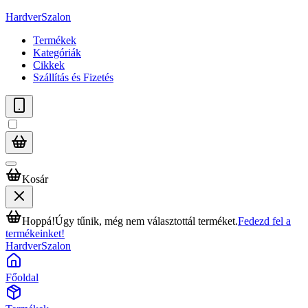
HardverSzalon
Termékek
Kategóriák
Cikkek
Szállítás és Fizetés
Kosár
Hoppá!
Úgy tűnik, még nem választottál terméket.
Fedezd fel a
termékeinket!
HardverSzalon
Főoldal