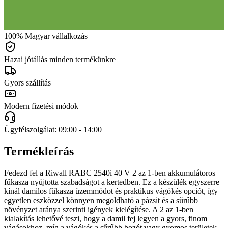
100% Magyar vállalkozás
Hazai jótállás minden termékünkre
Gyors szállítás
Modern fizetési módok
Ügyfélszolgálat: 09:00 - 14:00
Termékleírás
Fedezd fel a Riwall RABC 2540i 40 V 2 az 1-ben akkumulátoros
fűkasza nyújtotta szabadságot a kertedben. Ez a készülék egyszerre
kínál damilos fűkasza üzemmódot és praktikus vágókés opciót, így
egyetlen eszközzel könnyen megoldható a pázsit és a sűrűbb
növényzet aránya szerinti igények kielégítése. A 2 az 1-ben
kialakítás lehetővé teszi, hogy a damil fej legyen a gyors, finom
vágásokhoz, míg a vágókés a sűrűbb bozót vagy gyomos területek