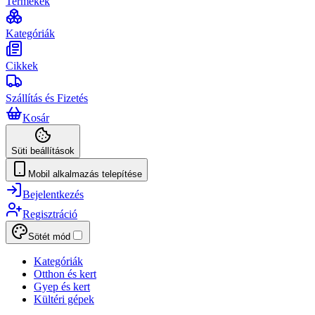
Termékek
Kategóriák
Cikkek
Szállítás és Fizetés
Kosár
Süti beállítások
Mobil alkalmazás telepítése
Bejelentkezés
Regisztráció
Sötét mód
Kategóriák
Otthon és kert
Gyep és kert
Kültéri gépek