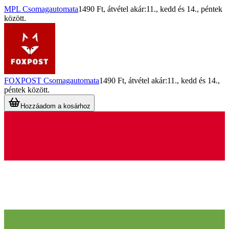
MPL Csomagautomata
1490 Ft
, átvétel akár:
11., kedd
és
14., péntek
között.
FOXPOST Csomagautomata
1490 Ft
, átvétel akár:
11., kedd
és
14.,
péntek
között.
Hozzáadom a kosárhoz