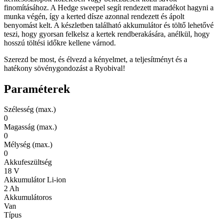
finomításához. A Hedge sweepel segít rendezett maradékot hagyni a
munka végén, így a kerted dísze azonnal rendezett és ápolt
benyomást kelt. A készletben található akkumulátor és töltő lehetővé
teszi, hogy gyorsan felkelsz a kertek rendberakására, anélkül, hogy
hosszú töltési időkre kellene várnod.
Szerezd be most, és élvezd a kényelmet, a teljesítményt és a
hatékony sövénygondozást a Ryobival!
Paraméterek
Szélesség (max.)
0
Magasság (max.)
0
Mélység (max.)
0
Akkufeszültség
18 V
Akkumulátor Li-ion
2 Ah
Akkumulátoros
Van
Típus