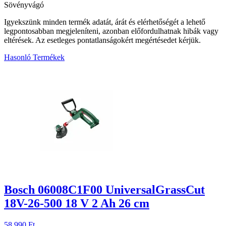
Sövényvágó
Igyekszünk minden termék adatát, árát és elérhetőségét a lehető
legpontosabban megjeleníteni, azonban előfordulhatnak hibák vagy
eltérések. Az esetleges pontatlanságokért megértésedet kérjük.
Hasonló Termékek
2
Bosch 06008C1F00 UniversalGrassCut
18V-26-500 18 V 2 Ah 26 cm
58 990 Ft