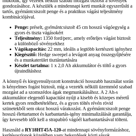
működik, így vezeték nélküli szabad mozgást biztosít a sövények
gondozásához. A készülék a mindennapi kerti munkát egyszerűsíti a
tartós, gyémántcsiszolt penge és a praktikus vágási teljesítmény
kombinációjával.
Penge:
préselt,
gyémántcsiszolt
45 cm hosszú vágóegység a
gyors és tiszta vágásokért
Teljesítmény:
1350 ford/perc, amely erőteljes vágást biztosít
a különböző sövényekhez
Vágókapacitás:
22 mm, ideális a legtöbb kertészeti igényhez
Kiegészítő:
Hedge sweepel a levágott anyag összegyűjtésére
és a munkaterület tisztántartására
Készlet tartalma:
1 x 2,0 Ah akkumulátor és töltő a gyors
újraindításhoz
A könnyű és kiegyensúlyozott konstrukció hosszabb használat során
is kényelmes fogást biztosít, míg a vezeték nélküli üzemmód szabad
mozgást ad a szomszédos ágak megmunkálásához. A 2 Ah-s
akkumulátor elegendő kapacitást nyújt a kisebb és közepes méretű
kertek gyors rendbetételéhez, és a gyors töltés révén rövid
szünetekből sem okoz hosszú várakozást. A gyémántcsiszolt penge
hosszú élettartamot és karbantartás-igény minimalizálását garantálja,
így kevesebb időt kell a strapabíró vágóél karbantartásával tölteni.
Használd a
RY18HT45A-120
-at mindennapi sövényformázáshoz,
kerítésoszlopok közelében vagy bekezdések közti sávok