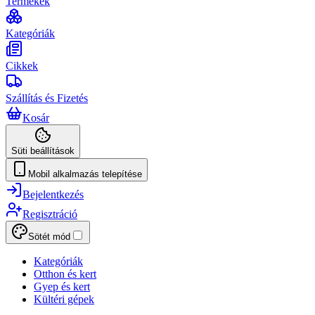
Termékek
Kategóriák
Cikkek
Szállítás és Fizetés
Kosár
Süti beállítások
Mobil alkalmazás telepítése
Bejelentkezés
Regisztráció
Sötét mód
Kategóriák
Otthon és kert
Gyep és kert
Kültéri gépek