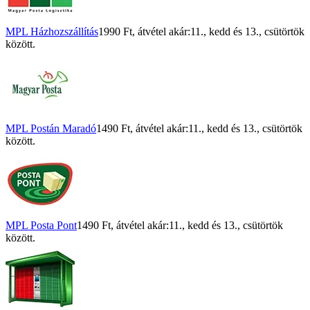
MPL Házhozszállítás
1990 Ft
, átvétel akár:
11., kedd
és
13., csütörtök
között.
MPL Postán Maradó
1490 Ft
, átvétel akár:
11., kedd
és
13., csütörtök
között.
MPL Posta Pont
1490 Ft
, átvétel akár:
11., kedd
és
13., csütörtök
között.