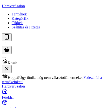
HardverSzalon
Termékek
Kategóriák
Cikkek
Szállítás és Fizetés
Kosár
Hoppá!
Úgy tűnik, még nem választottál terméket.
Fedezd fel a
termékeinket!
HardverSzalon
Főoldal