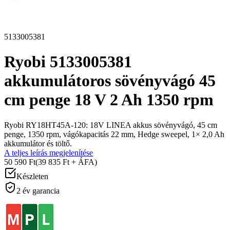
5133005381
Ryobi 5133005381
akkumulátoros sövényvágó 45
cm penge 18 V 2 Ah 1350 rpm
Ryobi RY18HT45A-120: 18V LINEA akkus sövényvágó, 45 cm
penge, 1350 rpm, vágókapacitás 22 mm, Hedge sweepel, 1× 2,0 Ah
akkumulátor és töltő.
A teljes leírás megjelenítése
50 590 Ft
(39 835 Ft + ÁFA)
Készleten
2 év garancia