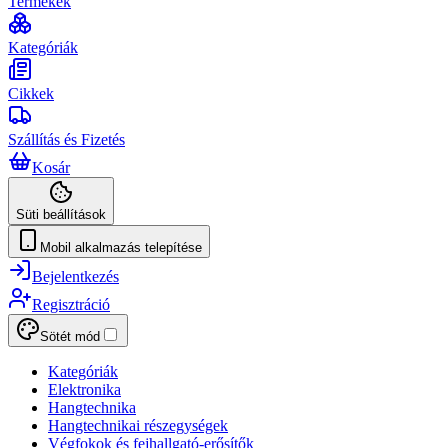
Termékek
Kategóriák
Cikkek
Szállítás és Fizetés
Kosár
Süti beállítások
Mobil alkalmazás telepítése
Bejelentkezés
Regisztráció
Sötét mód
Kategóriák
Elektronika
Hangtechnika
Hangtechnikai részegységek
Végfokok és fejhallgató-erősítők