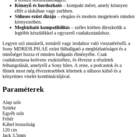
Könnyű és hordozható
– kompakt méret, amely könnyen
elfér a táskában vagy zsebben.
Stílusos ezüst dizájn
– elegáns és modern megjelenés minden
környezetben.
Megbízható kompatibilitás
– széles körben illeszkedik a
legtöbb készülékkel a egyszerű csatlakoztatáshoz.
Legyen szó utazásról, tornáról vagy irodahoz való visszatérésről, a
Sony MDRE9LPH.AE ezüst fülhallgató a megbízhatóságot és a
minőséget hozza el minden hallgatás élményébe. Csak
csatlakoztassa kedvenc eszközéhez, és élvezze a részletek
felhangolását, amelyről a Sony híres. A zene, a podcastok és a
filmek most még élvezetesebbek lehetnek a stílusos külső és a
kényelmes viselet kombinációjával.
Paraméterek
Alap szín
Szürke
Egyéb szín
Fehér
Kábel hosszúság
120 cm
Jack 3,5mm