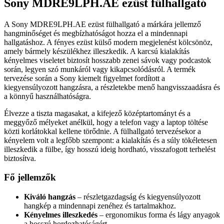
Sony MDRE9LPH.AE ezüst fülhallgató
A Sony MDRE9LPH.AE ezüst fülhallgató a márkára jellemző
hangminőséget és megbízhatóságot hozza el a mindennapi
hallgatáshoz. A fényes ezüst külső modern megjelenést kölcsönöz,
amely bármely készülékhez illeszkedik. A karcsú kialakítás
kényelmes viseletet biztosít hosszabb zenei sávok vagy podcastok
során, legyen szó munkáról vagy kikapcsolódásról. A termék
tervezése során a Sony kiemelt figyelmet fordított a
kiegyensúlyozott hangzásra, a részletekbe menő hangvisszaadásra és
a könnyű használhatóságra.
Élvezze a tiszta magasakat, a kifejező középtartományt és a
meggyőző mélyeket anélkül, hogy a telefon vagy a laptop töltése
közti korlátokkal kellene törődnie. A fülhallgató tervezésekor a
kényelem volt a legfőbb szempont: a kialakítás és a súly tökéletesen
illeszkedik a fülbe, így hosszú ideig hordható, visszafogott terhelést
biztosítva.
Fő jellemzők
Kiváló hangzás
– részletgazdagság és kiegyensúlyozott
hangkép a mindennapi zenéhez és tartalmakhoz.
Kényelmes illeszkedés
– ergonomikus forma és lágy anyagok
a hosszú hordozhatóságért.