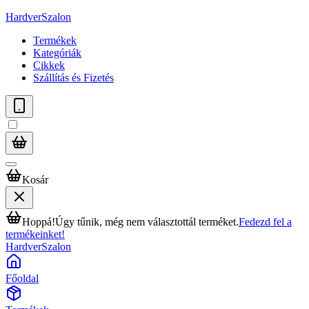
HardverSzalon
Termékek
Kategóriák
Cikkek
Szállítás és Fizetés
Kosár
Hoppá!
Úgy tűnik, még nem választottál terméket.
Fedezd fel a
termékeinket!
HardverSzalon
Főoldal