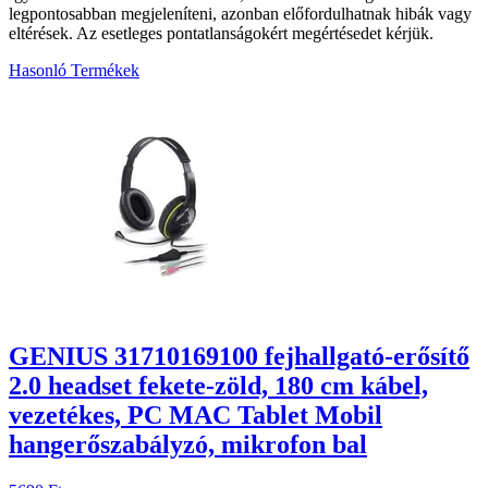
legpontosabban megjeleníteni, azonban előfordulhatnak hibák vagy
eltérések. Az esetleges pontatlanságokért megértésedet kérjük.
Hasonló Termékek
7
GENIUS 31710169100 fejhallgató-erősítő
2.0 headset fekete-zöld, 180 cm kábel,
vezetékes, PC MAC Tablet Mobil
hangerőszabályzó, mikrofon bal