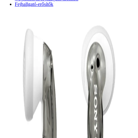
Fejhallgató-erősítők