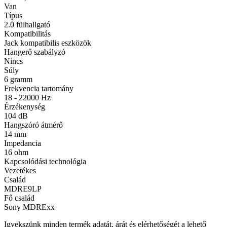
Van
Típus
2.0 fülhallgató
Kompatibilitás
Jack kompatibilis eszközök
Hangerő szabályzó
Nincs
Súly
6 gramm
Frekvencia tartomány
18 - 22000 Hz
Érzékenység
104 dB
Hangszóró átmérő
14 mm
Impedancia
16 ohm
Kapcsolódási technológia
Vezetékes
Család
MDRE9LP
Fő család
Sony MDRExx
Igyekszünk minden termék adatát, árát és elérhetőségét a lehető