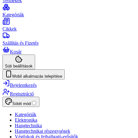
Termékek
Kategóriák
Cikkek
Szállítás és Fizetés
Kosár
Süti beállítások
Mobil alkalmazás telepítése
Bejelentkezés
Regisztráció
Sötét mód
Kategóriák
Elektronika
Hangtechnika
Hangtechnikai részegységek
Végfokok és fejhallgató-erősítők