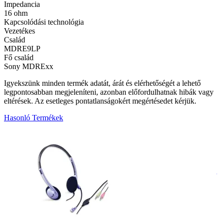
Impedancia
16 ohm
Kapcsolódási technológia
Vezetékes
Család
MDRE9LP
Fő család
Sony MDRExx
Igyekszünk minden termék adatát, árát és elérhetőségét a lehető
legpontosabban megjeleníteni, azonban előfordulhatnak hibák vagy
eltérések. Az esetleges pontatlanságokért megértésedet kérjük.
Hasonló Termékek
9