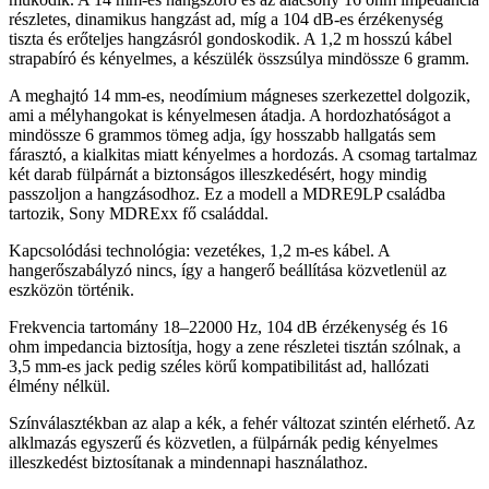
részletes, dinamikus hangzást ad, míg a 104 dB-es érzékenység
tiszta és erőteljes hangzásról gondoskodik. A 1,2 m hosszú kábel
strapabíró és kényelmes, a készülék összsúlya mindössze 6 gramm.
A meghajtó 14 mm-es, neodímium mágneses szerkezettel dolgozik,
ami a mélyhangokat is kényelmesen átadja. A hordozhatóságot a
mindössze 6 grammos tömeg adja, így hosszabb hallgatás sem
fárasztó, a kialkitas miatt kényelmes a hordozás. A csomag tartalmaz
két darab fülpárnát a biztonságos illeszkedésért, hogy mindig
passzoljon a hangzásodhoz. Ez a modell a MDRE9LP családba
tartozik, Sony MDRExx fő családdal.
Kapcsolódási technológia: vezetékes, 1,2 m-es kábel. A
hangerőszabályzó nincs, így a hangerő beállítása közvetlenül az
eszközön történik.
Frekvencia tartomány 18–22000 Hz, 104 dB érzékenység és 16
ohm impedancia biztosítja, hogy a zene részletei tisztán szólnak, a
3,5 mm-es jack pedig széles körű kompatibilitást ad, hallózati
élmény nélkül.
Színválasztékban az alap a kék, a fehér változat szintén elérhető. Az
alklmazás egyszerű és közvetlen, a fülpárnák pedig kényelmes
illeszkedést biztosítanak a mindennapi használathoz.