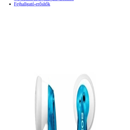
Fejhallgató-erősítők