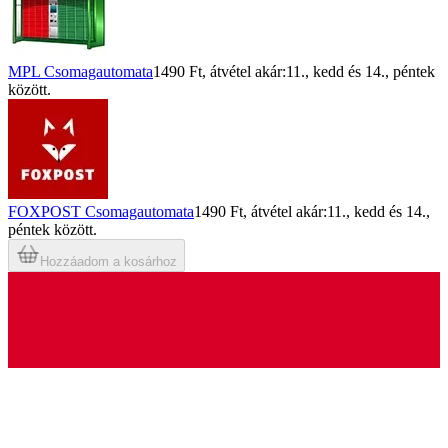
MPL Csomagautomata
1490 Ft
, átvétel akár:
11., kedd
és
14., péntek
között.
FOXPOST Csomagautomata
1490 Ft
, átvétel akár:
11., kedd
és
14.,
péntek
között.
Hozzáadom a kosárhoz