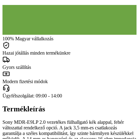
100% Magyar vállalkozás
Hazai jótállás minden termékünkre
Gyors szállítás
Modern fizetési módok
Ügyfélszolgálat: 09:00 - 14:00
Termékleírás
Sony MDR-E9LP 2.0 vezetékes fülhallgató kék alappal, fehér
változattal rendelkező opció. A jack 3,5 mm-es csatlakozás
garantálja a széles kompatibilitást, így szinte bármilyen készülékkel
működik. A 14 mm-es hangszóró és az alacsony 16 ohm impedancia