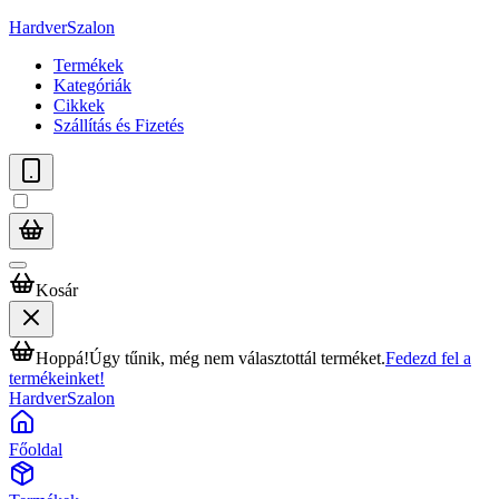
HardverSzalon
Termékek
Kategóriák
Cikkek
Szállítás és Fizetés
Kosár
Hoppá!
Úgy tűnik, még nem választottál terméket.
Fedezd fel a
termékeinket!
HardverSzalon
Főoldal