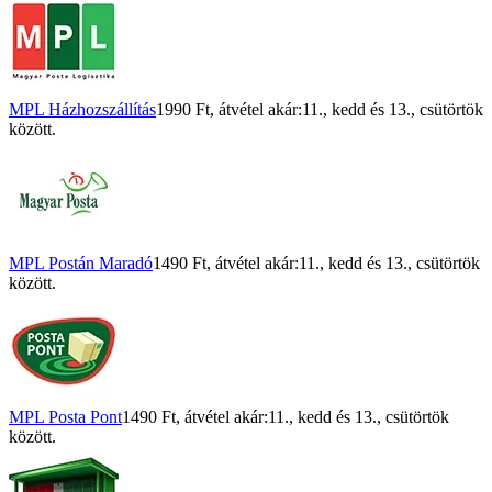
MPL Házhozszállítás
1990 Ft
, átvétel akár:
11., kedd
és
13., csütörtök
között.
MPL Postán Maradó
1490 Ft
, átvétel akár:
11., kedd
és
13., csütörtök
között.
MPL Posta Pont
1490 Ft
, átvétel akár:
11., kedd
és
13., csütörtök
között.