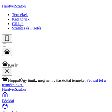
HardverSzalon
Termékek
Kategóriák
Cikkek
Szállítás és Fizetés
Kosár
Hoppá!
Úgy tűnik, még nem választottál terméket.
Fedezd fel a
termékeinket!
HardverSzalon
Főoldal