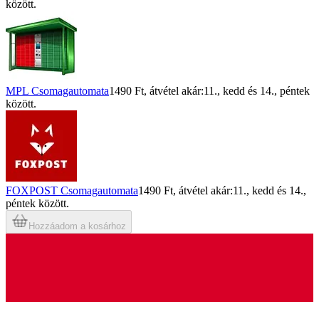
között.
MPL Csomagautomata
1490 Ft
, átvétel akár:
11., kedd
és
14., péntek
között.
FOXPOST Csomagautomata
1490 Ft
, átvétel akár:
11., kedd
és
14.,
péntek
között.
Hozzáadom a kosárhoz