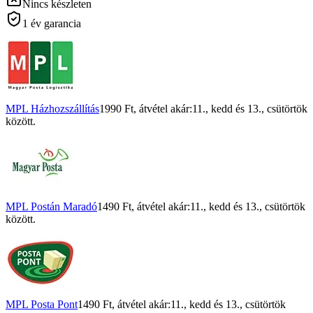
Nincs készleten
1 év garancia
MPL Házhozszállítás
1990 Ft
, átvétel akár:
11., kedd
és
13., csütörtök
között.
MPL Postán Maradó
1490 Ft
, átvétel akár:
11., kedd
és
13., csütörtök
között.
MPL Posta Pont
1490 Ft
, átvétel akár:
11., kedd
és
13., csütörtök