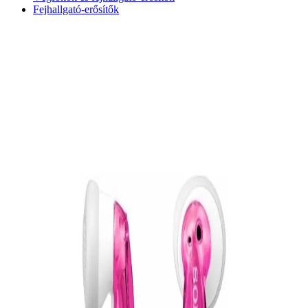
Fejhallgató-erősítők