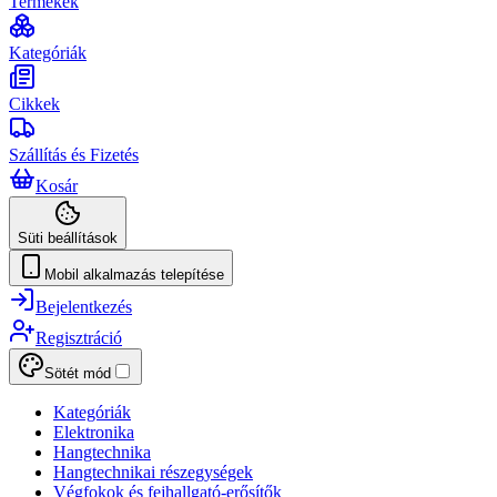
Termékek
Kategóriák
Cikkek
Szállítás és Fizetés
Kosár
Süti beállítások
Mobil alkalmazás telepítése
Bejelentkezés
Regisztráció
Sötét mód
Kategóriák
Elektronika
Hangtechnika
Hangtechnikai részegységek
Végfokok és fejhallgató-erősítők