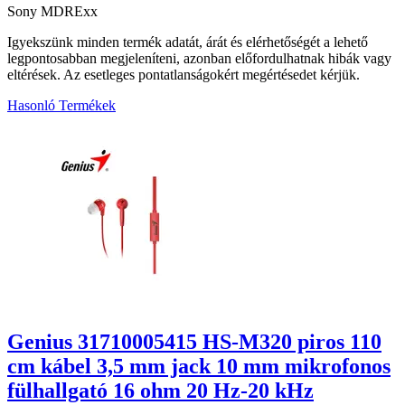
Sony MDRExx
Igyekszünk minden termék adatát, árát és elérhetőségét a lehető
legpontosabban megjeleníteni, azonban előfordulhatnak hibák vagy
eltérések. Az esetleges pontatlanságokért megértésedet kérjük.
Hasonló Termékek
2
Genius 31710005415 HS-M320 piros 110
cm kábel 3,5 mm jack 10 mm mikrofonos
fülhallgató 16 ohm 20 Hz-20 kHz