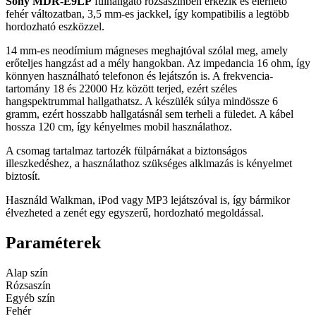
Sony MDR-E9LP
fülhallgató rózsaszínben érkezik és elérhető
fehér változatban, 3,5 mm-es jackkel, így kompatibilis a legtöbb
hordozható eszközzel.
14 mm-es neodímium mágneses meghajtóval szólal meg, amely
erőteljes hangzást ad a mély hangokban. Az impedancia 16 ohm, így
könnyen használható telefonon és lejátszón is. A frekvencia-
tartomány 18 és 22000 Hz között terjed, ezért széles
hangspektrummal hallgathatsz. A készülék súlya mindössze 6
gramm, ezért hosszabb hallgatásnál sem terheli a füledet. A kábel
hossza 120 cm, így kényelmes mobil használathoz.
A csomag tartalmaz tartozék fülpárnákat a biztonságos
illeszkedéshez, a használathoz szükséges alklmazás is kényelmet
biztosít.
Használd Walkman, iPod vagy MP3 lejátszóval is, így bármikor
élvezheted a zenét egy egyszerű, hordozható megoldással.
Paraméterek
Alap szín
Rózsaszín
Egyéb szín
Fehér