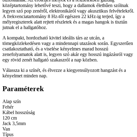
középtartomány lehetővé teszi, hogy a dallamok élethűen szólnak
legyen szó pop zenéről, elektronikáról vagy akusztikus felvételekről.
A frekvenciatartomány 8 Hz-től egészen 22 kHz-ig terjed, így a
mélyregiszterek alatt rejtett részletek és a magas hangok is tisztán
jutnak el a hallgatóhoz.
A kompakt, hordozható kivitel ideális társ az utcán, a
tömegközlekedésen vagy a mindennapi utazások során. Egyszerűen
csatlakoztatható, és a viselése kényelmes marad hosszú
zenefolyamatok alatt is, legyen szó akár egy hosszú ingázásról vagy
egy rövid zenét hallgató szakaszról a nap közben.
Válassza ki a színét, és élvezze a kiegyensúlyozott hangzást és a
kényelmet minden nap.
Paraméterek
Alap szín
Fehér
Kábel hosszúság
120 cm
Jack 3,5mm
Van
Típus