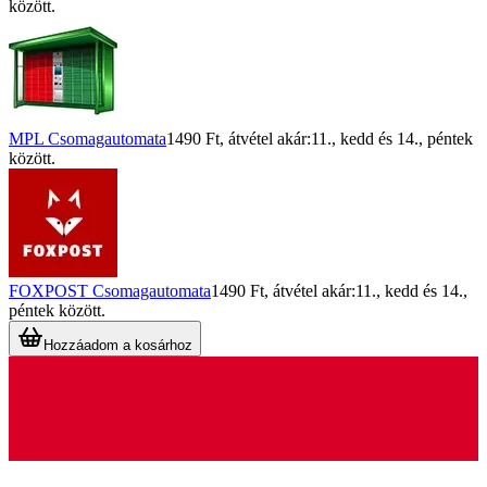
között.
MPL Csomagautomata
1490 Ft
, átvétel akár:
11., kedd
és
14., péntek
között.
FOXPOST Csomagautomata
1490 Ft
, átvétel akár:
11., kedd
és
14.,
péntek
között.
Hozzáadom a kosárhoz