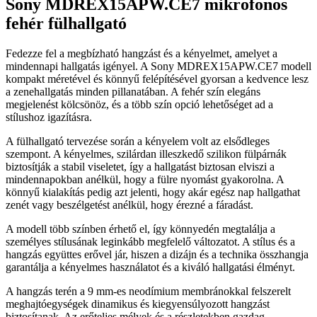
Sony MDREX15APW.CE7 mikrofonos
fehér fülhallgató
Fedezze fel a megbízható hangzást és a kényelmet, amelyet a
mindennapi hallgatás igényel. A Sony MDREX15APW.CE7 modell
kompakt méretével és könnyű felépítésével gyorsan a kedvence lesz
a zenehallgatás minden pillanatában. A fehér szín elegáns
megjelenést kölcsönöz, és a több szín opció lehetőséget ad a
stílushoz igazításra.
A fülhallgató tervezése során a kényelem volt az elsődleges
szempont. A kényelmes, szilárdan illeszkedő szilikon fülpárnák
biztosítják a stabil viseletet, így a hallgatást biztosan elviszi a
mindennapokban anélkül, hogy a fülre nyomást gyakorolna. A
könnyű kialakítás pedig azt jelenti, hogy akár egész nap hallgathat
zenét vagy beszélgetést anélkül, hogy érezné a fáradást.
A modell több színben érhető el, így könnyedén megtalálja a
személyes stílusának leginkább megfelelő változatot. A stílus és a
hangzás együttes erővel jár, hiszen a dizájn és a technika összhangja
garantálja a kényelmes használatot és a kiváló hallgatási élményt.
A hangzás terén a 9 mm-es neodímium membránokkal felszerelt
meghajtóegységek dinamikus és kiegyensúlyozott hangzást
biztosítanak. Az erőteljes mélyek és a részletekben gazdag