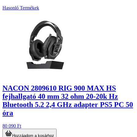
Hasonló Termékek
5
NACON 2809610 RIG 900 MAX HS
fejhallgató 40 mm 32 ohm 20-20k Hz
Bluetooth 5.2 2,4 GHz adapter PS5 PC 50
óra
80 090 Ft
Hozzáadom a kosárhoz