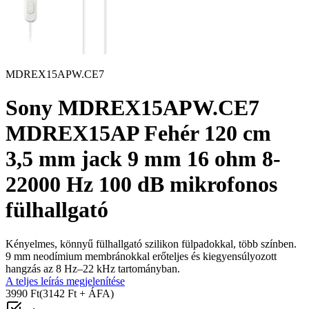
MDREX15APW.CE7
Sony MDREX15APW.CE7
MDREX15AP Fehér 120 cm
3,5 mm jack 9 mm 16 ohm 8-
22000 Hz 100 dB mikrofonos
fülhallgató
Kényelmes, könnyű fülhallgató szilikon fülpadokkal, több színben.
9 mm neodímium membránokkal erőteljes és kiegyensúlyozott
hangzás az 8 Hz–22 kHz tartományban.
A teljes leírás megjelenítése
3990 Ft
(3142 Ft + ÁFA)