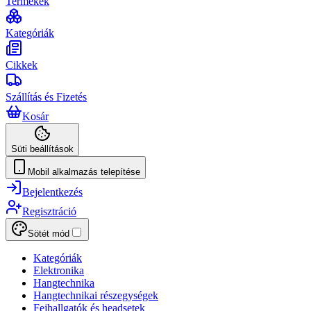
Termékek
Kategóriák
Cikkek
Szállítás és Fizetés
Kosár
Süti beállítások
Mobil alkalmazás telepítése
Bejelentkezés
Regisztráció
Sötét mód
Kategóriák
Elektronika
Hangtechnika
Hangtechnikai részegységek
Fejhallgatók és headsetek