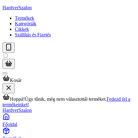
HardverSzalon
Termékek
Kategóriák
Cikkek
Szállítás és Fizetés
Kosár
Hoppá!
Úgy tűnik, még nem választottál terméket.
Fedezd fel a
termékeinket!
HardverSzalon
Főoldal