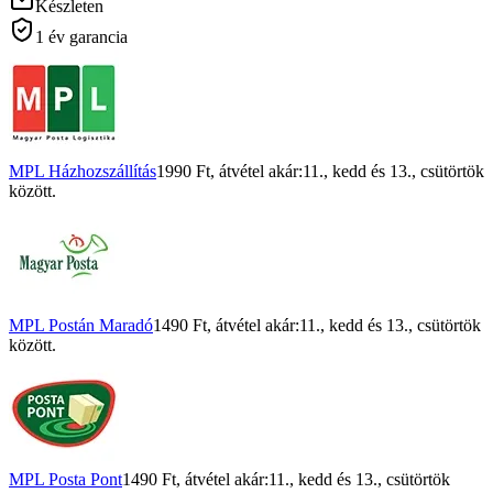
Készleten
1 év garancia
MPL Házhozszállítás
1990 Ft
, átvétel akár:
11., kedd
és
13., csütörtök
között.
MPL Postán Maradó
1490 Ft
, átvétel akár:
11., kedd
és
13., csütörtök
között.
MPL Posta Pont
1490 Ft
, átvétel akár:
11., kedd
és
13., csütörtök