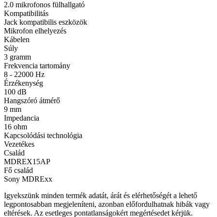
2.0 mikrofonos fülhallgató
Kompatibilitás
Jack kompatibilis eszközök
Mikrofon elhelyezés
Kábelen
Súly
3 gramm
Frekvencia tartomány
8 - 22000 Hz
Érzékenység
100 dB
Hangszóró átmérő
9 mm
Impedancia
16 ohm
Kapcsolódási technológia
Vezetékes
Család
MDREX15AP
Fő család
Sony MDRExx
Igyekszünk minden termék adatát, árát és elérhetőségét a lehető
legpontosabban megjeleníteni, azonban előfordulhatnak hibák vagy
eltérések. Az esetleges pontatlanságokért megértésedet kérjük.