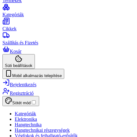
Termékek
Kategóriák
Cikkek
Szállítás és Fizetés
Kosár
Süti beállítások
Mobil alkalmazás telepítése
Bejelentkezés
Regisztráció
Sötét mód
Kategóriák
Elektronika
Hangtechnika
Hangtechnikai részegységek
Végfokok és fejhallgató-erősítők