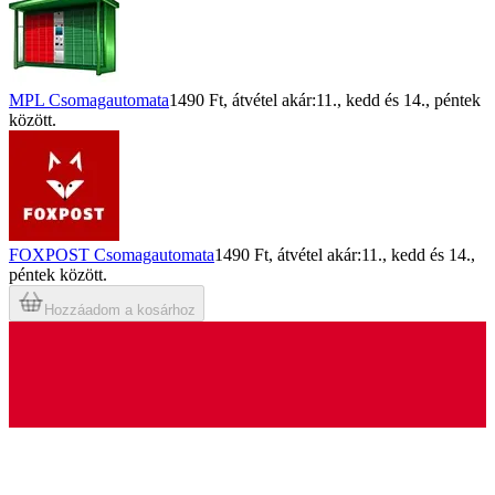
MPL Csomagautomata
1490 Ft
, átvétel akár:
11., kedd
és
14., péntek
között.
FOXPOST Csomagautomata
1490 Ft
, átvétel akár:
11., kedd
és
14.,
péntek
között.
Hozzáadom a kosárhoz