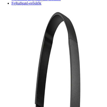
Fejhallgató-erősítők