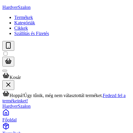
HardverSzalon
Termékek
Kategóriák
Cikkek
Szállítás és Fizetés
Kosár
Hoppá!
Úgy tűnik, még nem választottál terméket.
Fedezd fel a
termékeinket!
HardverSzalon
Főoldal