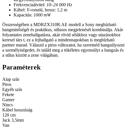
Frekvenciaátvitel:
10–24 000 Hz
Kábel:
Y-vonalú
, hossz: 1,2 m
Kapacitás:
1000 mW
Összességében a MDRZX310R.AE modell a Sony megbízható
hangminőségét és praktikus, stílusos megjelenését kombinálja. Akár
folyamatos zenehallgatásra, akár rövid sétákhoz vagy utazásokhoz
keresel társ t, ez a fejhallgató a mindennapokban is megbízható
partner marad. Válaszd a piros változatot, ha szeretnéd hangsúlyozni
a személyiségedet, és találd meg a tökéletes egyensúlyt a hangzás és
a stílus között a zene világában.
Paraméterek
Alap szín
Piros
Egyéb szín
Fekete
Gamer
Nincs
Kábel hosszúság
120 cm
Jack 3,5mm
Van