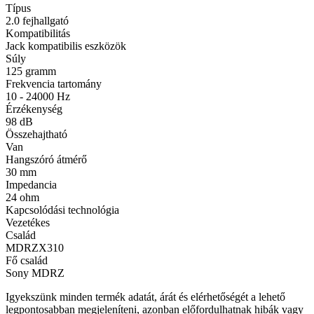
Típus
2.0 fejhallgató
Kompatibilitás
Jack kompatibilis eszközök
Súly
125 gramm
Frekvencia tartomány
10 - 24000 Hz
Érzékenység
98 dB
Összehajtható
Van
Hangszóró átmérő
30 mm
Impedancia
24 ohm
Kapcsolódási technológia
Vezetékes
Család
MDRZX310
Fő család
Sony MDRZ
Igyekszünk minden termék adatát, árát és elérhetőségét a lehető
legpontosabban megjeleníteni, azonban előfordulhatnak hibák vagy