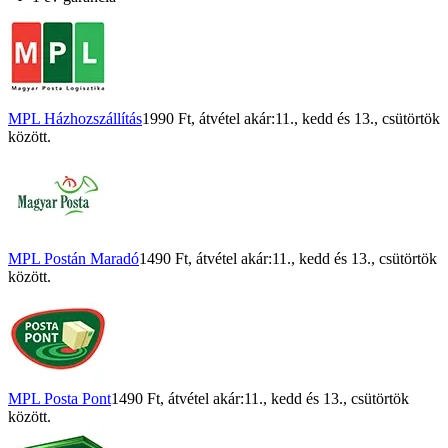
MPL Házhozszállítás
1990 Ft
, átvétel akár:
11., kedd
és
13., csütörtök
között.
MPL Postán Maradó
1490 Ft
, átvétel akár:
11., kedd
és
13., csütörtök
között.
MPL Posta Pont
1490 Ft
, átvétel akár:
11., kedd
és
13., csütörtök
között.