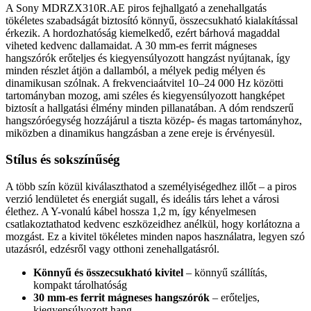
A Sony MDRZX310R.AE piros fejhallgató a zenehallgatás
tökéletes szabadságát biztosító könnyű, összecsukható kialakítással
érkezik. A hordozhatóság kiemelkedő, ezért bárhová magaddal
viheted kedvenc dallamaidat. A 30 mm-es ferrit mágneses
hangszórók erőteljes és kiegyensúlyozott hangzást nyújtanak, így
minden részlet átjön a dallamból, a mélyek pedig mélyen és
dinamikusan szólnak. A frekvenciaátvitel 10–24 000 Hz közötti
tartományban mozog, ami széles és kiegyensúlyozott hangképet
biztosít a hallgatási élmény minden pillanatában. A dóm rendszerű
hangszóróegység hozzájárul a tiszta közép- és magas tartományhoz,
miközben a dinamikus hangzásban a zene ereje is érvényesül.
Stílus és sokszínűség
A több szín közül kiválaszthatod a személyiségedhez illőt – a piros
verzió lendületet és energiát sugall, és ideális társ lehet a városi
élethez. A Y-vonalú kábel hossza 1,2 m, így kényelmesen
csatlakoztathatod kedvenc eszközeidhez anélkül, hogy korlátozna a
mozgást. Ez a kivitel tökéletes minden napos használatra, legyen szó
utazásról, edzésről vagy otthoni zenehallgatásról.
Könnyű és összecsukható kivitel
– könnyű szállítás,
kompakt tárolhatóság
30 mm-es ferrit mágneses hangszórók
– erőteljes,
kiegyensúlyozott hang