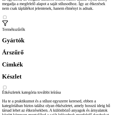
megadja a megfelelő alapot a saját stílusodhoz. Így az étkezések
nem csak táplálékot jelentenek, hanem élményt is adnak.
Termékszűrők
Gyártók
Árszűrő
Címkék
Készlet
Étkészletek kategória további leírása
Ha te a praktikumot és a stílust egyszerre keresed, ebben a
kategóriában biztos találsz olyan étkészletet, amely hosszú ideig hű
társad lehet az étkezésekben. A különböző anyagok és árnyalatok
között könnyen megtalálod a saját ízlésednek megfelelő darabokat,