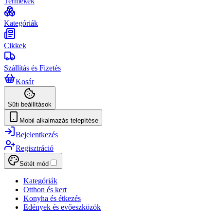
Termékek
Kategóriák
Cikkek
Szállítás és Fizetés
Kosár
Süti beállítások
Mobil alkalmazás telepítése
Bejelentkezés
Regisztráció
Sötét mód
Kategóriák
Otthon és kert
Konyha és étkezés
Edények és evőeszközök