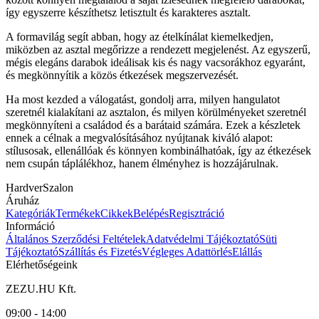
így egyszerre készíthetsz letisztult és karakteres asztalt.
A formavilág segít abban, hogy az ételkínálat kiemelkedjen,
miközben az asztal megőrizze a rendezett megjelenést. Az egyszerű,
mégis elegáns darabok ideálisak kis és nagy vacsorákhoz egyaránt,
és megkönnyítik a közös étkezések megszervezését.
Ha most kezded a válogatást, gondolj arra, milyen hangulatot
szeretnél kialakítani az asztalon, és milyen körülményeket szeretnél
megkönnyíteni a családod és a barátaid számára. Ezek a készletek
ennek a célnak a megvalósításához nyújtanak kiváló alapot:
stílusosak, ellenállóak és könnyen kombinálhatóak, így az étkezések
nem csupán táplálékhoz, hanem élményhez is hozzájárulnak.
HardverSzalon
Áruház
Kategóriák
Termékek
Cikkek
Belépés
Regisztráció
Információ
Általános Szerződési Feltételek
Adatvédelmi Tájékoztató
Süti
Tájékoztató
Szállítás és Fizetés
Végleges Adattörlés
Elállás
Elérhetőségeink
ZEZU.HU Kft.
09:00 - 14:00