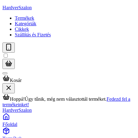
HardverSzalon
Termékek
Kategóriák
Cikkek
Szállítás és Fizetés
Kosár
Hoppá!
Úgy tűnik, még nem választottál terméket.
Fedezd fel a
termékeinket!
HardverSzalon
Főoldal