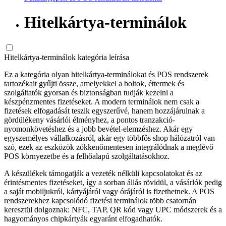
Hitelkártya-terminálok
Hitelkártya-terminálok kategória leírása
Ez a kategória olyan hitelkártya-terminálokat és POS rendszerek
tartozékait gyűjti össze, amelyekkel a boltok, éttermek és
szolgáltatók gyorsan és biztonságban tudják kezelni a
készpénzmentes fizetéseket. A modern terminálok nem csak a
fizetések elfogadását teszik egyszerűvé, hanem hozzájárulnak a
gördülékeny vásárlói élményhez, a pontos tranzakció-
nyomonkövetéshez és a jobb bevétel-elemzéshez. Akár egy
egyszemélyes vállalkozásról, akár egy többfős shop hálózatról van
szó, ezek az eszközök zökkenőmentesen integrálódnak a meglévő
POS környezetbe és a felhőalapú szolgáltatásokhoz.
A készülékek támogatják a vezeték nélküli kapcsolatokat és az
érintésmentes fizetéseket, így a sorban állás rövidül, a vásárlók pedig
a saját mobiljukról, kártyájáról vagy órájáról is fizethetnek. A POS
rendszerekhez kapcsolódó fizetési terminálok több csatornán
keresztül dolgoznak: NFC, TAP, QR kód vagy UPC módszerek és a
hagyományos chipkártyák egyaránt elfogadhatók.