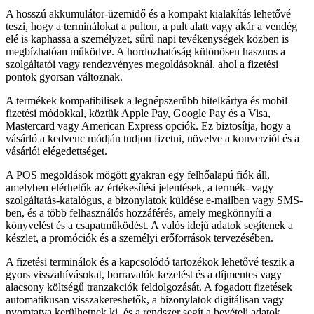
A hosszú akkumulátor-üzemidő és a kompakt kialakítás lehetővé
teszi, hogy a terminálokat a pulton, a pult alatt vagy akár a vendég
elé is kaphassa a személyzet, sűrű napi tevékenységek közben is
megbízhatóan működve. A hordozhatóság különösen hasznos a
szolgáltatói vagy rendezvényes megoldásoknál, ahol a fizetési
pontok gyorsan változnak.
A termékek kompatibilisek a legnépszerűbb hitelkártya és mobil
fizetési módokkal, köztük Apple Pay, Google Pay és a Visa,
Mastercard vagy American Express opciók. Ez biztosítja, hogy a
vásárló a kedvenc módján tudjon fizetni, növelve a konverziót és a
vásárlói elégedettséget.
A POS megoldások mögött gyakran egy felhőalapú fiók áll,
amelyben elérhetők az értékesítési jelentések, a termék- vagy
szolgáltatás-katalógus, a bizonylatok küldése e-mailben vagy SMS-
ben, és a több felhasználós hozzáférés, amely megkönnyíti a
könyvelést és a csapatműködést. A valós idejű adatok segítenek a
készlet, a promóciók és a személyi erőforrások tervezésében.
A fizetési terminálok és a kapcsolódó tartozékok lehetővé teszik a
gyors visszahívásokat, borravalók kezelést és a díjmentes vagy
alacsony költségű tranzakciók feldolgozását. A fogadott fizetések
automatikusan visszakereshetők, a bizonylatok digitálisan vagy
nyomtatva kerülhetnek ki, és a rendszer segít a bevételi adatok