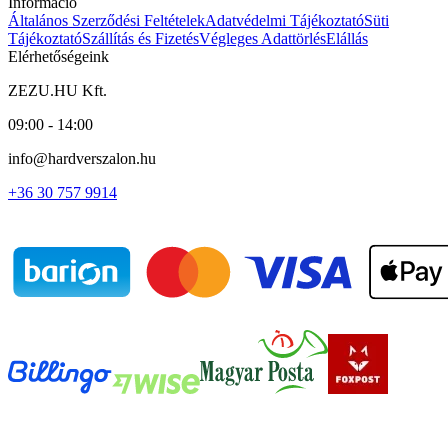
Információ
Általános Szerződési Feltételek
Adatvédelmi Tájékoztató
Süti
Tájékoztató
Szállítás és Fizetés
Végleges Adattörlés
Elállás
Elérhetőségeink
ZEZU.HU Kft.
09:00 - 14:00
info@hardverszalon.hu
+36 30 757 9914