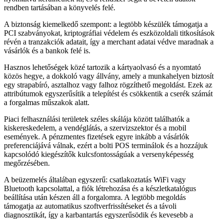
rendben tartásában a könyvelés felé.
A biztonság kiemelkedő szempont: a legtöbb készülék támogatja a
PCI szabványokat, kriptográfiai védelem és eszközoldali titkosítások
révén a tranzakciók adatait, így a merchant adatai védve maradnak a
vásárlók és a bankok felé is.
Hasznos lehetőségek közé tartozik a kártyaolvasó és a nyomtató
közös hegye, a dokkoló vagy állvány, amely a munkahelyen biztosít
egy strapabíró, asztalhoz vagy falhoz rögzíthető megoldást. Ezek az
attribútumok egyszerűsítik a telepítést és csökkentik a cserék számát
a forgalmas műszakok alatt.
Piaci felhasználási területek széles skálája között találhatók a
kiskereskedelem, a vendéglátás, a szervizszektor és a mobil
események. A pénzmentes fizetések egyre inkább a vásárlók
preferenciájává válnak, ezért a bolti POS terminálok és a hozzájuk
kapcsolódó kiegészítők kulcsfontosságúak a versenyképesség
megőrzésében.
A beüzemelés általában egyszerű: csatlakoztatás WiFi vagy
Bluetooth kapcsolattal, a fiók létrehozása és a készletkatalógus
beállítása után készen áll a forgalomra. A legtöbb megoldás
támogatja az automatikus szoftverfrissítéseket és a távoli
diagnosztikát, így a karbantartás egyszerűsödik és kevesebb a