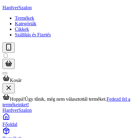
HardverSzalon
Termékek
Kategóriák
Cikkek
Szállítás és Fizetés
Kosár
Hoppá!
Úgy tűnik, még nem választottál terméket.
Fedezd fel a
termékeinket!
HardverSzalon
Főoldal