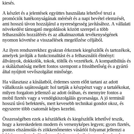
kiesés.
A készlet és a jelentések együttes használata lehetővé teszi a
promóciók hatékonyságának mérését és a napi bevétel elemzését,
ami hosszú távon hozzájárul a nyereségesség javításához. A vállalati
növekedést támogató megoldások között szerepel a több
felhasználós hozzáférés és az alkalmazottak tevékenységének
nyomon követése a visszaélések megelőzése céljából.
Az ilyen rendszerekhez gyakran érkeznek kiegészítők és tartozékok,
amelyek javítják a funkcionalitást és a felhasználói élményt:
állványok, dokkolók, tokok, töltők és vezetékek. A kompatibilitás és
a skálázhatóság mellett fontos szempont a frissíthetőség és a gyártó
által nyújtott vevőszolgálat minősége.
Ha választasz a kínálatból, érdemes szem előtt tartani az adott
vállalkozás sajátosságait: hol tartják a készpénzt vagy a tartalékokat,
milyen forgalom jellemző az adott órában, és mennyire fontos a
mobil fizetés vagy a vendégkiszolgálás gyorsasága. A jó terminál
hosszú távú befektetés, mert kevesebb technikai gondot okoz, és
egyszerre több csatornát képes kezelni.
Összességében ezek a készülékek és kiegészítők lehetővé teszik,
hogy a kereskedelem modern és versenyképes legyen; gyors fizetés,
pontos elszámolás és zökkenőmentes vásárlói folyamat jellemzi a