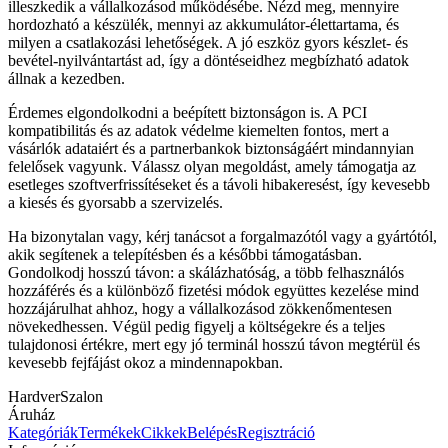
illeszkedik a vállalkozásod működésébe. Nézd meg, mennyire
hordozható a készülék, mennyi az akkumulátor-élettartama, és
milyen a csatlakozási lehetőségek. A jó eszköz gyors készlet- és
bevétel-nyilvántartást ad, így a döntéseidhez megbízható adatok
állnak a kezedben.
Érdemes elgondolkodni a beépített biztonságon is. A PCI
kompatibilitás és az adatok védelme kiemelten fontos, mert a
vásárlók adataiért és a partnerbankok biztonságáért mindannyian
felelősek vagyunk. Válassz olyan megoldást, amely támogatja az
esetleges szoftverfrissítéseket és a távoli hibakeresést, így kevesebb
a kiesés és gyorsabb a szervizelés.
Ha bizonytalan vagy, kérj tanácsot a forgalmazótól vagy a gyártótól,
akik segítenek a telepítésben és a későbbi támogatásban.
Gondolkodj hosszú távon: a skálázhatóság, a több felhasználós
hozzáférés és a különböző fizetési módok együttes kezelése mind
hozzájárulhat ahhoz, hogy a vállalkozásod zökkenőmentesen
növekedhessen. Végül pedig figyelj a költségekre és a teljes
tulajdonosi értékre, mert egy jó terminál hosszú távon megtérül és
kevesebb fejfájást okoz a mindennapokban.
HardverSzalon
Áruház
Kategóriák
Termékek
Cikkek
Belépés
Regisztráció