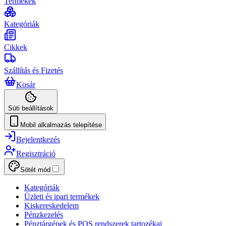
Termékek
Kategóriák
Cikkek
Szállítás és Fizetés
Kosár
Süti beállítások
Mobil alkalmazás telepítése
Bejelentkezés
Regisztráció
Sötét mód
Kategóriák
Üzleti és ipari termékek
Kiskereskedelem
Pénzkezelés
Pénztárgépek és POS rendszerek tartozékai