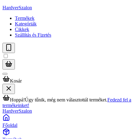
HardverSzalon
Termékek
Kategóriák
Cikkek
Szállítás és Fizetés
Kosár
Hoppá!
Úgy tűnik, még nem választottál terméket.
Fedezd fel a
termékeinket!
HardverSzalon
Főoldal