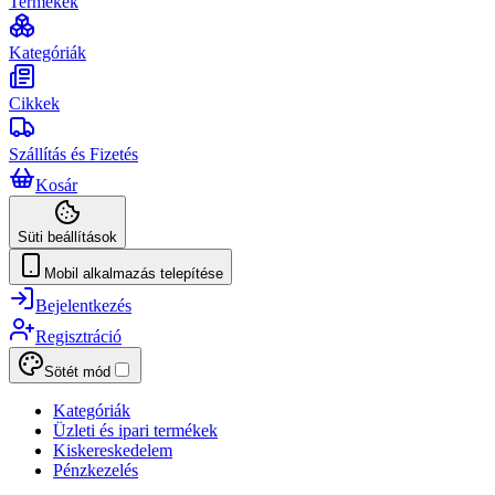
Termékek
Kategóriák
Cikkek
Szállítás és Fizetés
Kosár
Süti beállítások
Mobil alkalmazás telepítése
Bejelentkezés
Regisztráció
Sötét mód
Kategóriák
Üzleti és ipari termékek
Kiskereskedelem
Pénzkezelés