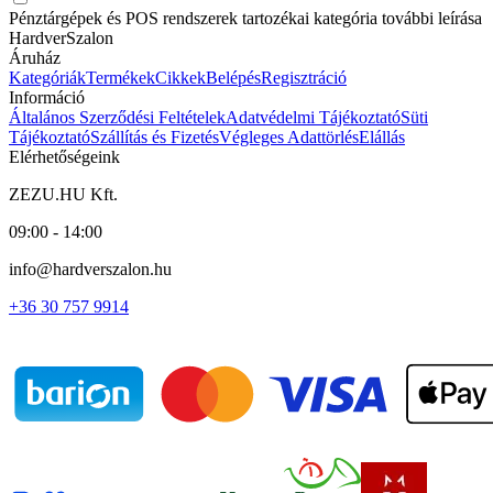
Pénztárgépek és POS rendszerek tartozékai kategória további leírása
HardverSzalon
Áruház
Kategóriák
Termékek
Cikkek
Belépés
Regisztráció
Információ
Általános Szerződési Feltételek
Adatvédelmi Tájékoztató
Süti
Tájékoztató
Szállítás és Fizetés
Végleges Adattörlés
Elállás
Elérhetőségeink
ZEZU.HU Kft.
09:00 - 14:00
info@hardverszalon.hu
+36 30 757 9914