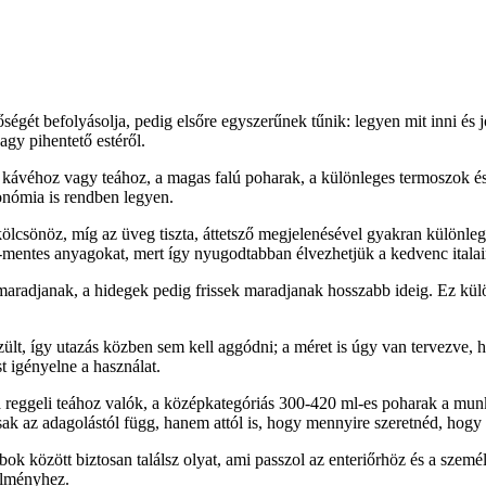
ségét befolyásolja, pedig elsőre egyszerűnek tűnik: legyen mit inni és
agy pihentető estéről.
i kávéhoz vagy teához, a magas falú poharak, a különleges termoszok 
gonómia is rendben legyen.
ölcsönöz, míg az üveg tiszta, áttetsző megjelenésével gyakran különle
A-mentes anyagokat, mert így nyugodtabban élvezhetjük a kedvenc italai
en maradjanak, a hidegek pedig frissek maradjanak hosszabb ideig. Ez kü
szült, így utazás közben sem kell aggódni; a méret is úgy van tervezve, 
t igényelne a használat.
reggeli teához valók, a középkategóriás 300-420 ml-es poharak a munk
ak az adagolástól függ, hanem attól is, hogy mennyire szeretnéd, hogy 
bok között biztosan találsz olyat, ami passzol az enteriőrhöz és a személ
 élményhez.