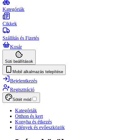
Kategóriák
Cikkek
Szállítás és Fizetés
Kosár
Süti beállítások
Mobil alkalmazás telepítése
Bejelentkezés
Regisztráció
Sötét mód
Kategóriák
Otthon és kert
Konyha és étkezés
Edények és evőeszközök