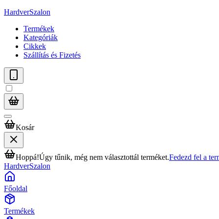
HardverSzalon
Termékek
Kategóriák
Cikkek
Szállítás és Fizetés
Kosár
Hoppá!
Úgy tűnik, még nem választottál terméket.
Fedezd fel a te
HardverSzalon
Főoldal
Termékek