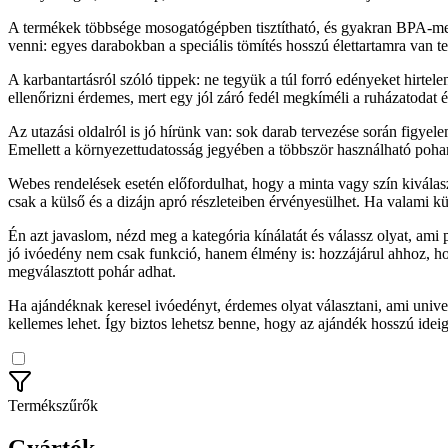
A termékek többsége mosogatógépben tisztítható, és gyakran BPA-me
venni: egyes darabokban a speciális tömítés hosszú élettartamra van t
A karbantartásról szóló tippek: ne tegyük a túl forró edényeket hirtel
ellenőrizni érdemes, mert egy jól záró fedél megkíméli a ruházatodat és
Az utazási oldalról is jó hírünk van: sok darab tervezése során figyel
Emellett a környezettudatosság jegyében a többször használható pohara
Webes rendelések esetén előfordulhat, hogy a minta vagy szín kiválasz
csak a külső és a dizájn apró részleteiben érvényesülhet. Ha valami kü
Én azt javaslom, nézd meg a kategória kínálatát és válassz olyat, ami
jó ivóedény nem csak funkció, hanem élmény is: hozzájárul ahhoz, hog
megválasztott pohár adhat.
Ha ajándéknak keresel ivóedényt, érdemes olyat választani, ami unive
kellemes lehet. Így biztos lehetsz benne, hogy az ajándék hosszú idei
Termékszűrők
Gyártók