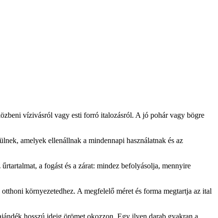
zbeni vízivásról vagy esti forró italozásról. A jó pohár vagy bögre
zülnek, amelyek ellenállnak a mindennapi használatnak és az
 űrtartalmat, a fogást és a zárat: mindez befolyásolja, mennyire
tthoni környezetedhez. A megfelelő méret és forma megtartja az ital
 az ajándék hosszú ideig örömet okozzon. Egy ilyen darab gyakran a