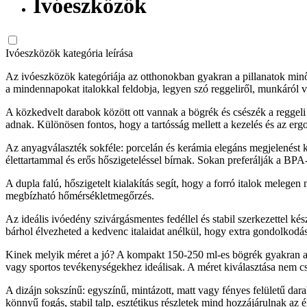
Ivóeszközök
Ivóeszközök kategória leírása
Az ivóeszközök kategóriája az otthonokban gyakran a pillanatok minő
a mindennapokat italokkal feldobja, legyen szó reggeliről, munkáról v
A közkedvelt darabok között ott vannak a bögrék és csészék a reggel
adnak. Különösen fontos, hogy a tartósság mellett a kezelés és az er
Az anyagválaszték sokféle: porcelán és kerámia elegáns megjelenést k
élettartammal és erős hőszigeteléssel bírnak. Sokan preferálják a BP
A dupla falú, hőszigetelt kialakítás segít, hogy a forró italok meleg
megbízható hőmérsékletmegőrzés.
Az ideális ivóedény szivárgásmentes fedéllel és stabil szerkezettel ké
bárhol élvezheted a kedvenc italaidat anélkül, hogy extra gondolkodás
Kinek melyik méret a jó? A kompakt 150-250 ml-es bögrék gyakran a 
vagy sportos tevékenységekhez ideálisak. A méret kiválasztása nem cs
A dizájn sokszínű: egyszínű, mintázott, matt vagy fényes felületű dara
könnyű fogás, stabil talp, esztétikus részletek mind hozzájárulnak az