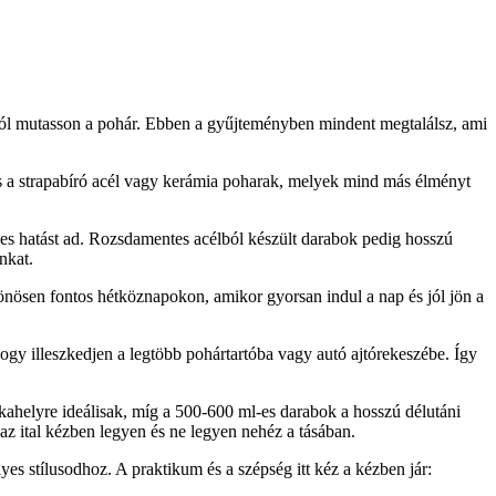
 jól mutasson a pohár. Ebben a gyűjteményben mindent megtalálsz, ami
és a strapabíró acél vagy kerámia poharak, melyek mind más élményt
ges hatást ad. Rozsdamentes acélból készült darabok pedig hosszú
nkat.
lönösen fontos hétköznapokon, amikor gyorsan indul a nap és jól jön a
hogy illeszkedjen a legtöbb pohártartóba vagy autó ajtórekeszébe. Így
ahelyre ideálisak, míg a 500-600 ml-es darabok a hosszú délutáni
az ital kézben legyen és ne legyen nehéz a tásában.
yes stílusodhoz. A praktikum és a szépség itt kéz a kézben jár: