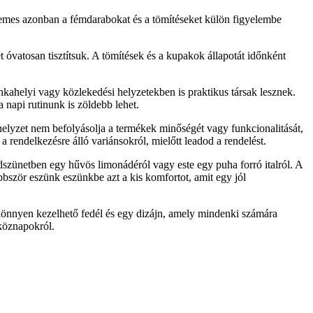
mes azonban a fémdarabokat és a tömítéseket külön figyelembe
t óvatosan tisztítsuk. A tömítések és a kupakok állapotát időnként
unkahelyi vagy közlekedési helyzetekben is praktikus társak lesznek.
 napi rutinunk is zöldebb lehet.
 helyzet nem befolyásolja a termékek minőségét vagy funkcionalitását,
 rendelkezésre álló variánsokról, mielőtt leadod a rendelést.
édszünetben egy hűvös limonádéról vagy este egy puha forró italról. A
bször eszünk eszünkbe azt a kis komfortot, amit egy jól
, könnyen kezelhető fedél és egy dizájn, amely mindenki számára
tköznapokról.