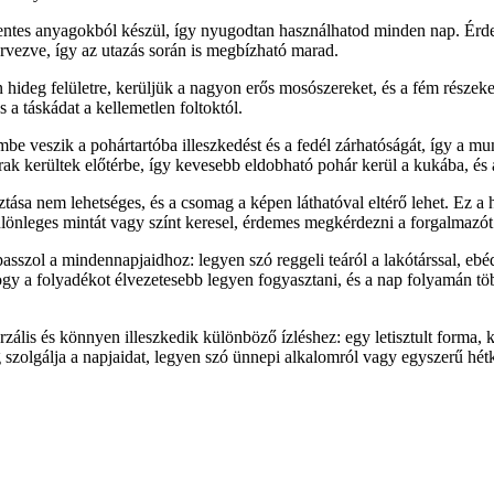
ntes anyagokból készül, így nyugodtan használhatod minden nap. Érde
ervezve, így az utazás során is megbízható marad.
en hideg felületre, kerüljük a nagyon erős mosószereket, és a fém részeke
 a táskádat a kellemetlen foltoktól.
embe veszik a pohártartóba illeszkedést és a fedél zárhatóságát, így a m
k kerültek előtérbe, így kevesebb eldobható pohár kerül a kukába, és a
tása nem lehetséges, és a csomag a képen láthatóval eltérő lehet. Ez a
lönleges mintát vagy színt keresel, érdemes megkérdezni a forgalmazót a
 passzol a mindennapjaidhoz: legyen szó reggeli teáról a lakótárssal, eb
y a folyadékot élvezetesebb legyen fogyasztani, és a nap folyamán töb
rzális és könnyen illeszkedik különböző ízléshez: egy letisztult forma
g szolgálja a napjaidat, legyen szó ünnepi alkalomról vagy egyszerű hé