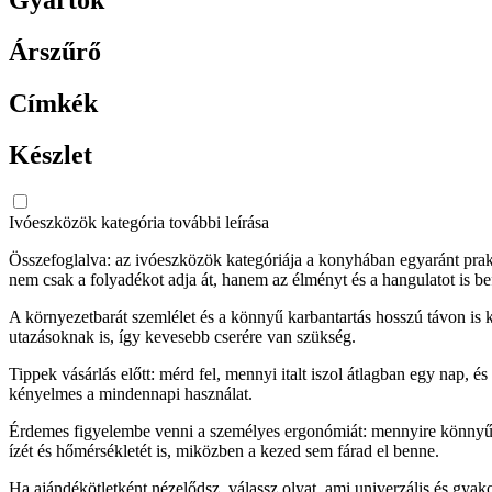
Árszűrő
Címkék
Készlet
Ivóeszközök kategória további leírása
Összefoglalva: az ivóeszközök kategóriája a konyhában egyaránt prakti
nem csak a folyadékot adja át, hanem az élményt és a hangulatot is be
A környezetbarát szemlélet és a könnyű karbantartás hosszú távon is
utazásoknak is, így kevesebb cserére van szükség.
Tippek vásárlás előtt: mérd fel, mennyi italt iszol átlagban egy nap, 
kényelmes a mindennapi használat.
Érdemes figyelembe venni a személyes ergonómiát: mennyire könnyű a 
ízét és hőmérsékletét is, miközben a kezed sem fárad el benne.
Ha ajándékötletként nézelődsz, válassz olyat, ami univerzális és gyako