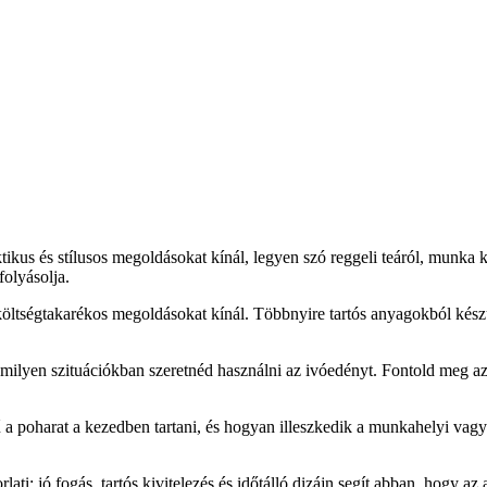
kus és stílusos megoldásokat kínál, legyen szó reggeli teáról, munka kö
folyásolja.
 költségtakarékos megoldásokat kínál. Többnyire tartós anyagokból kés
és milyen szituációkban szeretnéd használni az ivóedényt. Fontold meg az
poharat a kezedben tartani, és hogyan illeszkedik a munkahelyi vagy o
rlati: jó fogás, tartós kivitelezés és időtálló dizájn segít abban, hogy