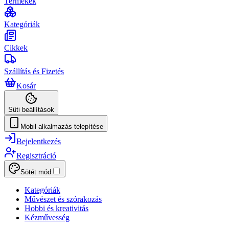
Termékek
Kategóriák
Cikkek
Szállítás és Fizetés
Kosár
Süti beállítások
Mobil alkalmazás telepítése
Bejelentkezés
Regisztráció
Sötét mód
Kategóriák
Művészet és szórakozás
Hobbi és kreativitás
Kézművesség