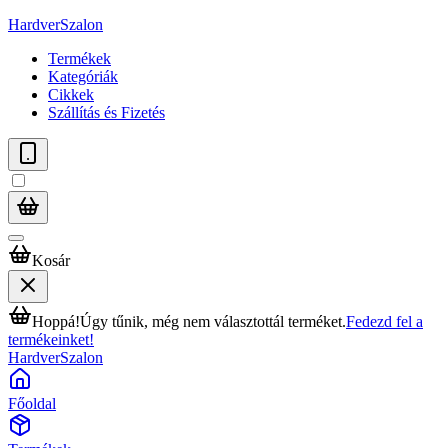
HardverSzalon
Termékek
Kategóriák
Cikkek
Szállítás és Fizetés
Kosár
Hoppá!
Úgy tűnik, még nem választottál terméket.
Fedezd fel a
termékeinket!
HardverSzalon
Főoldal