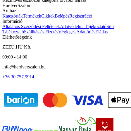
Kézműves eszközök kategória további leírása
HardverSzalon
Áruház
Kategóriák
Termékek
Cikkek
Belépés
Regisztráció
Információ
Általános Szerződési Feltételek
Adatvédelmi Tájékoztató
Süti
Tájékoztató
Szállítás és Fizetés
Végleges Adattörlés
Elállás
Elérhetőségeink
ZEZU.HU Kft.
09:00 - 14:00
info@hardverszalon.hu
+36 30 757 9914