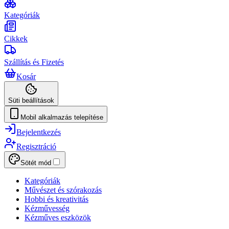
Kategóriák
Cikkek
Szállítás és Fizetés
Kosár
Süti beállítások
Mobil alkalmazás telepítése
Bejelentkezés
Regisztráció
Sötét mód
Kategóriák
Művészet és szórakozás
Hobbi és kreativitás
Kézművesség
Kézműves eszközök