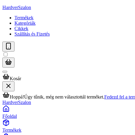
HardverSzalon
Termékek
Kategóriák
Cikkek
Szállítás és Fizetés
Kosár
Hoppá!
Úgy tűnik, még nem választottál terméket.
Fedezd fel a te
HardverSzalon
Főoldal
Termékek