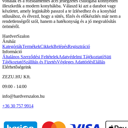
vonalak és a rozsdamentes acél jellegzetes csillogása könnyedén
illeszkedik a modern konyhákba. Válaszd ki azt a darabot vagy
készletet, amely leginkább passzol a te ízlésedhez és a konyhád
stílusához, és élvezd, hogy a sütés, főzés és előkészítés már nem a
rendetlenségről szól, hanem a hatékonyság és a jó megvalósítás
öröméről.
HardverSzalon
Áruház
Kategóriák
Termékek
Cikkek
Belépés
Regisztráció
Információ
Általános Szerződési Feltételek
Adatvédelmi Tájékoztató
Süti
Tájékoztató
Szállítás és Fizetés
Végleges Adattörlés
Elállás
Elérhetőségeink
ZEZU.HU Kft.
09:00 - 14:00
info@hardverszalon.hu
+36 30 757 9914