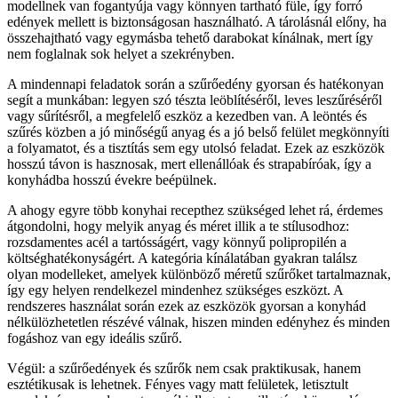
modellnek van fogantyúja vagy könnyen tartható füle, így forró
edények mellett is biztonságosan használható. A tárolásnál előny, ha
összehajtható vagy egymásba tehető darabokat kínálnak, mert így
nem foglalnak sok helyet a szekrényben.
A mindennapi feladatok során a szűrőedény gyorsan és hatékonyan
segít a munkában: legyen szó tészta leöblítéséről, leves leszűréséről
vagy sűrítésről, a megfelelő eszköz a kezedben van. A leöntés és
szűrés közben a jó minőségű anyag és a jó belső felület megkönnyíti
a folyamatot, és a tisztítás sem egy utolsó feladat. Ezek az eszközök
hosszú távon is hasznosak, mert ellenállóak és strapabíróak, így a
konyhádba hosszú évekre beépülnek.
A ahogy egyre több konyhai recepthez szükséged lehet rá, érdemes
átgondolni, hogy melyik anyag és méret illik a te stílusodhoz:
rozsdamentes acél a tartósságért, vagy könnyű polipropilén a
költséghatékonyságért. A kategória kínálatában gyakran találsz
olyan modelleket, amelyek különböző méretű szűrőket tartalmaznak,
így egy helyen rendelkezel mindenhez szükséges eszközt. A
rendszeres használat során ezek az eszközök gyorsan a konyhád
nélkülözhetetlen részévé válnak, hiszen minden edényhez és minden
fogáshoz van egy ideális szűrő.
Végül: a szűrőedények és szűrők nem csak praktikusak, hanem
esztétikusak is lehetnek. Fényes vagy matt felületek, letisztult