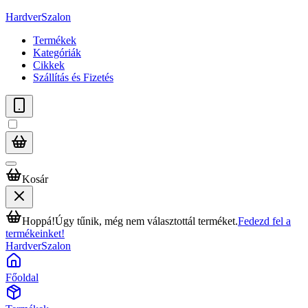
HardverSzalon
Termékek
Kategóriák
Cikkek
Szállítás és Fizetés
Kosár
Hoppá!
Úgy tűnik, még nem választottál terméket.
Fedezd fel a
termékeinket!
HardverSzalon
Főoldal