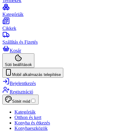
Termékek
Kategóriák
Cikkek
Szállítás és Fizetés
Kosár
Süti beállítások
Mobil alkalmazás telepítése
Bejelentkezés
Regisztráció
Sötét mód
Kategóriák
Otthon és kert
Konyha és étkezés
Konyhaeszközök