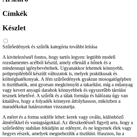
Címkék
Készlet
Szűrőedények és szűrők kategória további leírása
A kivitelezésnél fontos, hogy tartós legyen: legtöbb modell
rozsdamentes acélból készül, amely ellenáll a hőnek és a
mindennapi igénybevételnek. Ugyanakkor lehetnek könnyebb,
polipropilénből készült változatok is, melyek praktikusak és
költséghatékonyak. A fém szűrőedények gyakran mosogatógépben
is tisztíthatók, ami gyorsan megkönnyíti a takarítást, míg a műanyag
vagy kevert anyagú darabok könnyebbek és egyszerűbb tárolást
tesznek lehetővé. A szűrők és a tálak formája és hálózata úgy van
kitalálva, hogy a folyadék könnyen átfolyhasson, miközben a
maradékokat határozottan visszatartja.
A méret és a forma sokféle lehet: kerek vagy ovális, különböző
átmérőkkel és vastagságokkal. Az illeszkedésnél figyelj arra, hogy a
szűrőedény stabilan feküdjön az edényre, és ne legyenek élek vagy
hegyes részek, amelyek megnehezítik a tisztítást. Hasznos, ha a