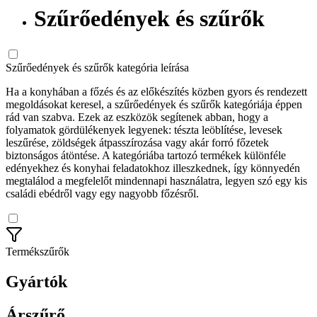
Szűrőedények és szűrők
Szűrőedények és szűrők kategória leírása
Ha a konyhában a főzés és az előkészítés közben gyors és rendezett
megoldásokat keresel, a szűrőedények és szűrők kategóriája éppen
rád van szabva. Ezek az eszközök segítenek abban, hogy a
folyamatok gördülékenyek legyenek: tészta leöblítése, levesek
leszűrése, zöldségek átpasszírozása vagy akár forró főzetek
biztonságos átöntése. A kategóriába tartozó termékek különféle
edényekhez és konyhai feladatokhoz illeszkednek, így könnyedén
megtalálod a megfelelőt mindennapi használatra, legyen szó egy kis
családi ebédről vagy egy nagyobb főzésről.
Termékszűrők
Gyártók
Árszűrő