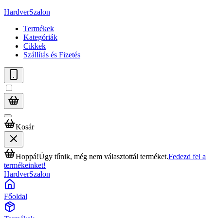
HardverSzalon
Termékek
Kategóriák
Cikkek
Szállítás és Fizetés
Kosár
Hoppá!
Úgy tűnik, még nem választottál terméket.
Fedezd fel a
termékeinket!
HardverSzalon
Főoldal