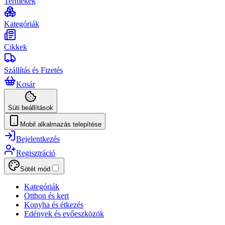
Termékek
Kategóriák
Cikkek
Szállítás és Fizetés
Kosár
Süti beállítások
Mobil alkalmazás telepítése
Bejelentkezés
Regisztráció
Sötét mód
Kategóriák
Otthon és kert
Konyha és étkezés
Edények és evőeszközök