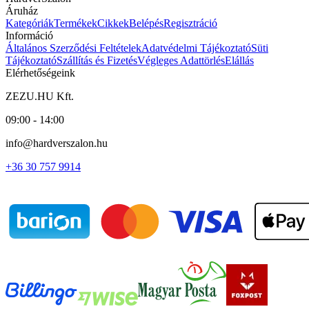
Áruház
Kategóriák
Termékek
Cikkek
Belépés
Regisztráció
Információ
Általános Szerződési Feltételek
Adatvédelmi Tájékoztató
Süti
Tájékoztató
Szállítás és Fizetés
Végleges Adattörlés
Elállás
Elérhetőségeink
ZEZU.HU Kft.
09:00 - 14:00
info@hardverszalon.hu
+36 30 757 9914