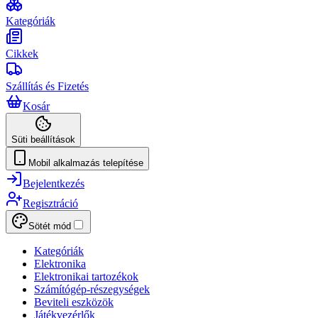
Kategóriák
Cikkek
Szállítás és Fizetés
Kosár
Süti beállítások
Mobil alkalmazás telepítése
Bejelentkezés
Regisztráció
Sötét mód
Kategóriák
Elektronika
Elektronikai tartozékok
Számítógép-részegységek
Beviteli eszközök
Játékvezérlők