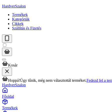
HardverSzalon
Termékek
Kategóriák
Cikkek
Szállítás és Fizetés
Kosár
Hoppá!
Úgy tűnik, még nem választottál terméket.
Fedezd fel a te
HardverSzalon
Főoldal
Termékek