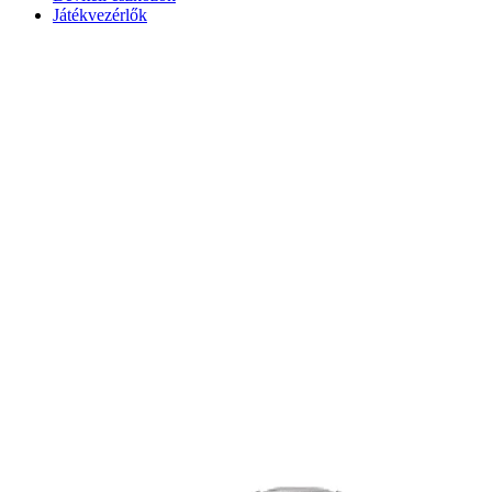
Játékvezérlők