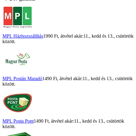
MPL Házhozszállítás
1990 Ft
, átvétel akár:
11., kedd
és
13., csütörtök
között.
MPL Postán Maradó
1490 Ft
, átvétel akár:
11., kedd
és
13., csütörtök
között.
MPL Posta Pont
1490 Ft
, átvétel akár:
11., kedd
és
13., csütörtök
között.