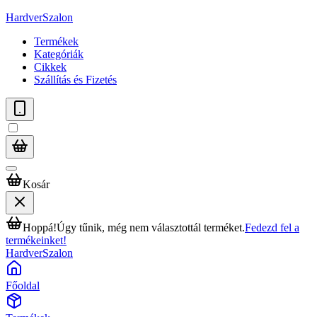
HardverSzalon
Termékek
Kategóriák
Cikkek
Szállítás és Fizetés
Kosár
Hoppá!
Úgy tűnik, még nem választottál terméket.
Fedezd fel a
termékeinket!
HardverSzalon
Főoldal