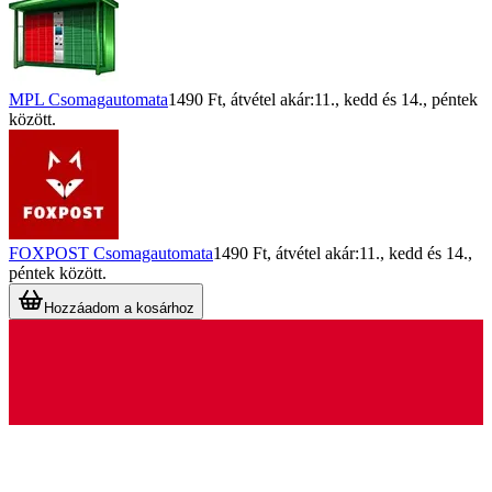
MPL Csomagautomata
1490 Ft
, átvétel akár:
11., kedd
és
14., péntek
között.
FOXPOST Csomagautomata
1490 Ft
, átvétel akár:
11., kedd
és
14.,
péntek
között.
Hozzáadom a kosárhoz