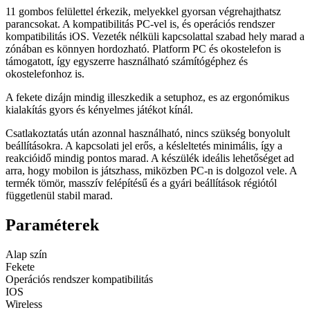
11 gombos felülettel érkezik, melyekkel gyorsan végrehajthatsz
parancsokat. A kompatibilitás PC-vel is, és operációs rendszer
kompatibilitás iOS. Vezeték nélküli kapcsolattal szabad hely marad a
zónában es könnyen hordozható. Platform PC és okostelefon is
támogatott, így egyszerre használható számítógéphez és
okostelefonhoz is.
A fekete dizájn mindig illeszkedik a setuphoz, es az ergonómikus
kialakítás gyors és kényelmes játékot kínál.
Csatlakoztatás után azonnal használható, nincs szükség bonyolult
beállításokra. A kapcsolati jel erős, a késleltetés minimális, így a
reakcióidő mindig pontos marad. A készülék ideális lehetőséget ad
arra, hogy mobilon is játszhass, miközben PC-n is dolgozol vele. A
termék tömör, masszív felépítésű és a gyári beállítások régiótól
függetlenül stabil marad.
Paraméterek
Alap szín
Fekete
Operációs rendszer kompatibilitás
IOS
Wireless