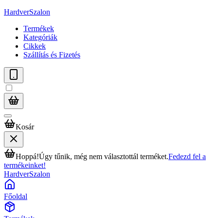
HardverSzalon
Termékek
Kategóriák
Cikkek
Szállítás és Fizetés
Kosár
Hoppá!
Úgy tűnik, még nem választottál terméket.
Fedezd fel a
termékeinket!
HardverSzalon
Főoldal