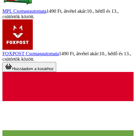
MPL Csomagautomata
1490 Ft
, átvétel akár:
10., hétfő
és
13.,
csütörtök
között.
FOXPOST Csomagautomata
1490 Ft
, átvétel akár:
10., hétfő
és
13.,
csütörtök
között.
Hozzáadom a kosárhoz