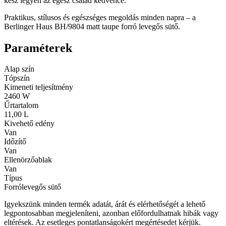
kész legyen az egész család kedvence.
Praktikus, stílusos és egészséges megoldás minden napra – a
Berlinger Haus BH/9804 matt taupe forró levegős sütő.
Paraméterek
Alap szín
Tópszín
Kimeneti teljesítmény
2460 W
Űrtartalom
11,00 L
Kivehető edény
Van
Időzítő
Van
Ellenörzőablak
Van
Típus
Forrólevegős sütő
Igyekszünk minden termék adatát, árát és elérhetőségét a lehető
legpontosabban megjeleníteni, azonban előfordulhatnak hibák vagy
eltérések. Az esetleges pontatlanságokért megértésedet kérjük.