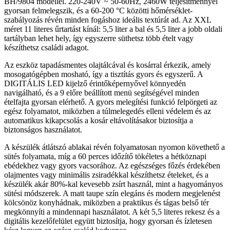
BH/9804 modellel. 220-240V ~ 50-60Hz, 2460W teljesítménnyel
gyorsan felmelegszik, és a 60-200 °C közötti hőmérséklet-
szabályozás révén minden fogáshoz ideális textúrát ad. Az XXL
méret 11 literes űrtartást kínál: 5,5 liter a bal és 5,5 liter a jobb oldali
tartályban lehet hely, így egyszerre süthetsz több ételt vagy
készíthetsz családi adagot.
Az eszköz tapadásmentes olajtálcával és kosárral érkezik, amely
mosogatógépben mosható, így a tisztítás gyors és egyszerű. A
DIGITÁLIS LED kijelző érintőképernyővel könnyedén
navigálható, és a 9 előre beállított menü segítségével minden
ételfajta gyorsan elérhető. A gyors melegítési funkció felpörgeti az
egész folyamatot, miközben a túlmelegedés elleni védelem és az
automatikus kikapcsolás a kosár eltávolításakor biztosítja a
biztonságos használatot.
A készülék átlátszó ablakai révén folyamatosan nyomon követhető a
sütés folyamata, míg a 60 perces időzítő tökéletes a hétköznapi
ebédekhez vagy gyors vacsorához. Az egészséges főzés érdekében
olajmentes vagy minimális zsiradékkal készíthetsz ételeket, és a
készülék akár 80%-kal kevesebb zsírt használ, mint a hagyományos
sütési módszerek. A matt taupe szín elegáns és modern megjelenést
kölcsönöz konyhádnak, miközben a praktikus és tágas belső tér
megkönnyíti a mindennapi használatot. A két 5,5 literes rekesz és a
digitális kezelőfelület együtt biztosítja, hogy gyorsan és ízletesen