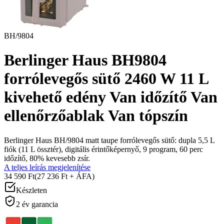
BH/9804
Berlinger Haus BH9804
forrólevegős sütő 2460 W 11 L
kivehető edény Van időzítő Van
ellenőrzőablak Van tópszín
Berlinger Haus BH/9804 matt taupe forrólevegős sütő: dupla 5,5 L
fiók (11 L össztér), digitális érintőképernyő, 9 program, 60 perc
időzítő, 80% kevesebb zsír.
A teljes leírás megjelenítése
34 590 Ft
(27 236 Ft + ÁFA)
Készleten
2 év garancia