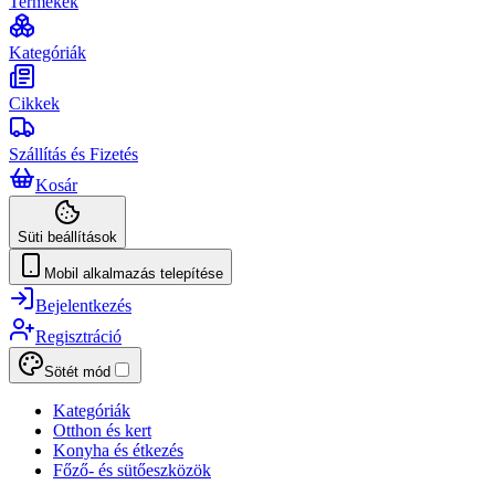
Termékek
Kategóriák
Cikkek
Szállítás és Fizetés
Kosár
Süti beállítások
Mobil alkalmazás telepítése
Bejelentkezés
Regisztráció
Sötét mód
Kategóriák
Otthon és kert
Konyha és étkezés
Főző- és sütőeszközök