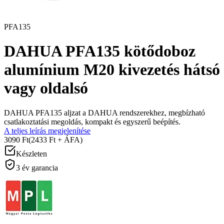
PFA135
DAHUA PFA135 kötődoboz
alumínium M20 kivezetés hátsó
vagy oldalsó
DAHUA PFA135 aljzat a DAHUA rendszerekhez, megbízható
csatlakoztatási megoldás, kompakt és egyszerű beépítés.
A teljes leírás megjelenítése
3090 Ft
(2433 Ft + ÁFA)
Készleten
3 év garancia