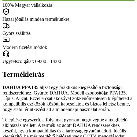
100% Magyar vállalkozás
Hazai jótállás minden termékünkre
Gyors szállítás
Modern fizetési módok
Ügyfélszolgálat: 09:00 - 14:00
Termékleírás
DAHUA PFA135
aljzat egy praktikus kiegészítő a biztonsági
rendszereidhez. Gyártó: DAHUA. Modell azonosítója: PFA135.
Típus: Aljzat. Ezzel a csatlakozóval zökkenőmentesen kiépítheted a
kompatibilis eszközök közötti kapcsolatot, és biztos lehetsz benne,
hogy stabil érintkezést ad a mindennapi használat során.
Telepítése egyszerű, a folyamat gyorsan megy végbe a megfelelő
alklmazás mellett. A termék az adott DAHUA rendszerekhez
készült, így a kompatibilitás és a tartósság egyaránt adott. Ideális
kiegészítő, ha már meglévő hálózati vagy CCTV megoldásodat