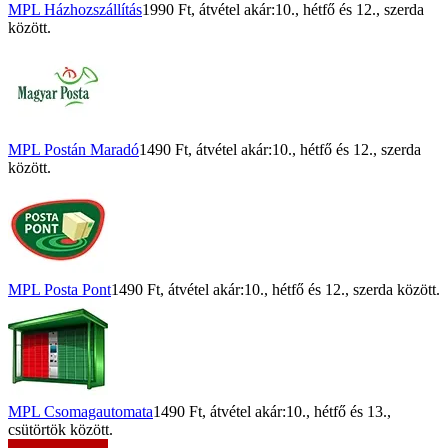
MPL Házhozszállítás
1990 Ft
, átvétel akár:
10., hétfő
és
12., szerda
között.
MPL Postán Maradó
1490 Ft
, átvétel akár:
10., hétfő
és
12., szerda
között.
MPL Posta Pont
1490 Ft
, átvétel akár:
10., hétfő
és
12., szerda
között.
MPL Csomagautomata
1490 Ft
, átvétel akár:
10., hétfő
és
13.,
csütörtök
között.