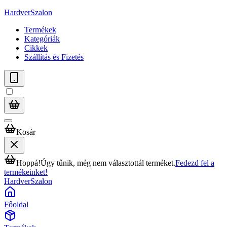
HardverSzalon
Termékek
Kategóriák
Cikkek
Szállítás és Fizetés
Kosár
Hoppá!
Úgy tűnik, még nem választottál terméket.
Fedezd fel a
termékeinket!
HardverSzalon
Főoldal