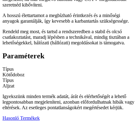
szeretnéd kibővíteni.
A hosszú élettartamot a megbízható érintkezés és a minőségi
anyagok garantálják, így kevesebb a karbantartás szükségessége.
Rendeld meg most, és tartsd a rendszeredben a stabil és olcsó
csatlakoztatást, maradj lépésben a technikával, mindig tisztában a
lehetőségekkel, hálózati (hállózati) megoldásokat is támogatva.
Paraméterek
Típus
Kötődoboz
Típus
Aljzat
Igyekszünk minden termék adatát, árát és elérhetőségét a lehető
legpontosabban megjeleníteni, azonban előfordulhatnak hibák vagy
eltérések. Az esetleges pontatlanságokért megértésedet kérjük.
Hasonló Termékek