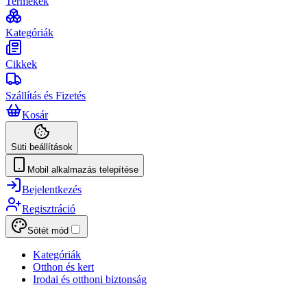
Termékek
Kategóriák
Cikkek
Szállítás és Fizetés
Kosár
Süti beállítások
Mobil alkalmazás telepítése
Bejelentkezés
Regisztráció
Sötét mód
Kategóriák
Otthon és kert
Irodai és otthoni biztonság