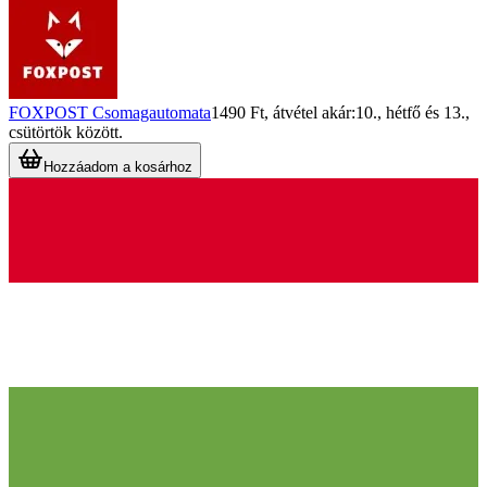
FOXPOST Csomagautomata
1490 Ft
, átvétel akár:
10., hétfő
és
13.,
csütörtök
között.
Hozzáadom a kosárhoz