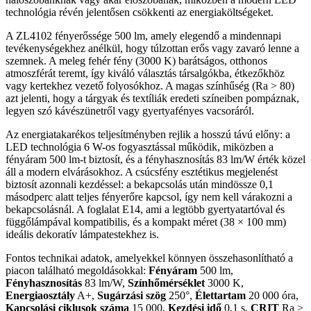
technológia révén jelentősen csökkenti az energiaköltségeket.
A ZL4102 fényerőssége 500 lm, amely elegendő a mindennapi
tevékenységekhez anélkül, hogy túlzottan erős vagy zavaró lenne a
szemnek. A meleg fehér fény (3000 K) barátságos, otthonos
atmoszférát teremt, így kiváló választás társalgókba, étkezőkhöz
vagy kertekhez vezető folyosókhoz. A magas színhűség (Ra > 80)
azt jelenti, hogy a tárgyak és textíliák eredeti színeiben pompáznak,
legyen szó kávészünetről vagy gyertyafényes vacsoráról.
Az energiatakarékos teljesítményben rejlik a hosszú távú előny: a
LED technológia 6 W-os fogyasztással működik, miközben a
fényáram 500 lm-t biztosít, és a fényhasznosítás 83 lm/W érték közel
áll a modern elvárásokhoz. A csúcsfény esztétikus megjelenést
biztosít azonnali kezdéssel: a bekapcsolás után mindössze 0,1
másodperc alatt teljes fényerőre kapcsol, így nem kell várakozni a
bekapcsolásnál. A foglalat E14, ami a legtöbb gyertyatartóval és
függőlámpával kompatibilis, és a kompakt méret (38 × 100 mm)
ideális dekoratív lámpatestekhez is.
Fontos technikai adatok, amelyekkel könnyen összehasonlítható a
piacon található megoldásokkal:
Fényáram
500 lm,
Fényhasznosítás
83 lm/W,
Színhőmérséklet
3000 K,
Energiaosztály
A+,
Sugárzási szög
250°,
Élettartam
20 000 óra,
Kapcsolási ciklusok száma
15 000,
Kezdési idő
0,1 s,
CRIT
Ra >