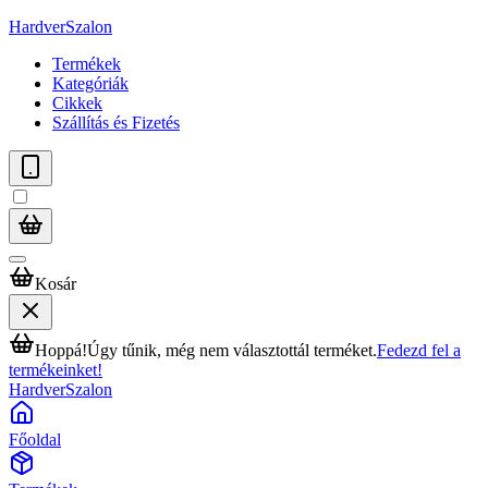
HardverSzalon
Termékek
Kategóriák
Cikkek
Szállítás és Fizetés
Kosár
Hoppá!
Úgy tűnik, még nem választottál terméket.
Fedezd fel a
termékeinket!
HardverSzalon
Főoldal