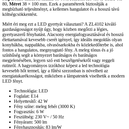
80,
Méret
38 × 100 mm. Ezek a paraméterek biztosítják a
megbízható teljesítményt, a kellemes hangulatot és a hosszú távú
költségcsökkentést.
Miért éri meg ezt a LED gyertyát választani? A ZL4102 kiváló
gazdaságosságot nyújt úgy, hogy közben megőrzi a légies,
gyertyaszerű fényhatást. Alacsony energiafogyasztásával és hosszú
élettartamával kevesebb cserét igényel, így ideális megoldás olyan
konyhákba, nappalikba, olvasósarkokba és közlekedőterbe is, ahol
fontos a hangulatos, megnyugtató fény. A meleg tónus és a jó
színhűség segít a környezet barátságos és barátságos
megjelenésében, legyen szó esti beszélgetésekről vagy reggeli
rutinról. A hagyományos izzókhoz képest a led technológia
kevesebb hőt termel, így a fűtési szezonban is növelheti az
energiatakarékosságot, miközben a lámpatestek viselhetik a modern
LED fényt.
Technológia: LED
Foglalat: E14
Helyettesítő: 42 W
Fény színe: meleg fehér (3000 K)
Fogyasztás: 6 W
Feszültség: 230 V~ / 50 Hz
Fényáram: 500 lm
Fényhasznosítás: 83 lm/W