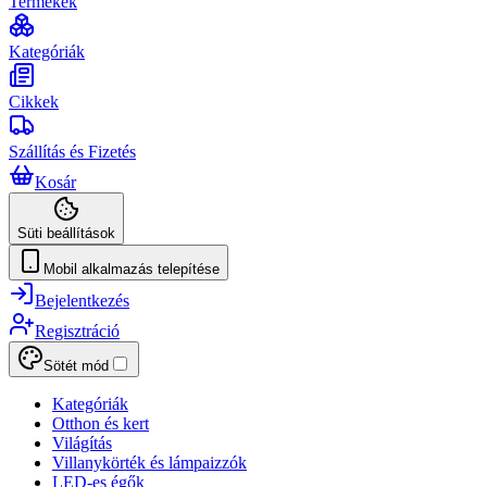
Termékek
Kategóriák
Cikkek
Szállítás és Fizetés
Kosár
Süti beállítások
Mobil alkalmazás telepítése
Bejelentkezés
Regisztráció
Sötét mód
Kategóriák
Otthon és kert
Világítás
Villanykörték és lámpaizzók
LED-es égők