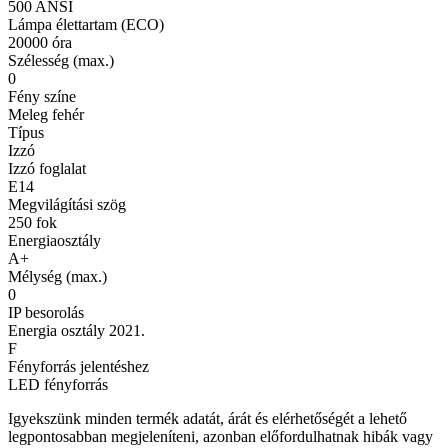
500 ANSI
Lámpa élettartam (ECO)
20000 óra
Szélesség (max.)
0
Fény színe
Meleg fehér
Típus
Izzó
Izzó foglalat
E14
Megvilágítási szög
250 fok
Energiaosztály
A+
Mélység (max.)
0
IP besorolás
Energia osztály 2021.
F
Fényforrás jelentéshez
LED fényforrás
Igyekszünk minden termék adatát, árát és elérhetőségét a lehető
legpontosabban megjeleníteni, azonban előfordulhatnak hibák vagy