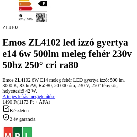
ZL4102
Emos ZL4102 led izzó gyertya
e14 6w 500lm meleg fehér 230v
50hz 250° cri ra80
Emos ZL4102 6W E14 meleg fehér LED gyertya izzó: 500 lm,
3000 K, 83 lm/W, Ra>80, 20 000 óra, 230 V, 250° fénykör,
helyettesítő 42 W.
A teljes leírás megjelenítése
1490 Ft
(1173 Ft + ÁFA)
Készleten
2 év garancia