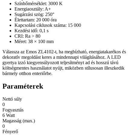
Színhőmérséklet: 3000 K
Energiaosztály: A+
Sugárzási szög: 250°
Élettartam: 20 000 óra
Kapcsolási ciklusok száma: 15 000
Kezdési idő: 0,1 s
CRI: Ra > 80
Méret: 38 × 100 mm
Válassza az Emos ZL4102-t, ha megbízható, energiatakarékos és
dekoratív megoldást keres a mindennapi világításához. A LED
gyertya izzó kiegyensúlyozott teljesítményt ad és hosszú távú
költségmentes használatot nyújt, miközben stílusosan illeszkedik
bármely otthon enteriőrbe.
Paraméterek
Nettó súly
0
Fogyasztás
6 Watt
Magasság (max.)
0
Fényerő