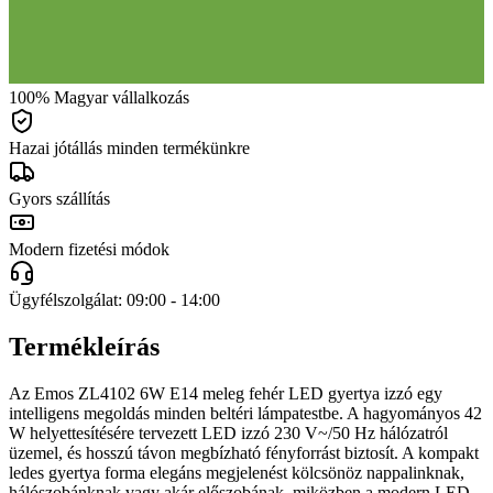
100% Magyar vállalkozás
Hazai jótállás minden termékünkre
Gyors szállítás
Modern fizetési módok
Ügyfélszolgálat: 09:00 - 14:00
Termékleírás
Az Emos ZL4102 6W E14 meleg fehér LED gyertya izzó egy
intelligens megoldás minden beltéri lámpatestbe. A hagyományos 42
W helyettesítésére tervezett LED izzó 230 V~/50 Hz hálózatról
üzemel, és hosszú távon megbízható fényforrást biztosít. A kompakt
ledes gyertya forma elegáns megjelenést kölcsönöz nappalinknak,
hálószobánknak vagy akár előszobának, miközben a modern LED