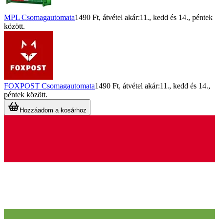
MPL Csomagautomata
1490 Ft
, átvétel akár:
11., kedd
és
14., péntek
között.
FOXPOST Csomagautomata
1490 Ft
, átvétel akár:
11., kedd
és
14.,
péntek
között.
Hozzáadom a kosárhoz