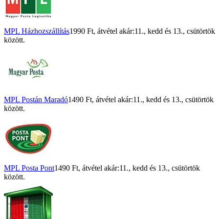
MPL Házhozszállítás
1990 Ft
, átvétel akár:
11., kedd
és
13., csütörtök
között.
MPL Postán Maradó
1490 Ft
, átvétel akár:
11., kedd
és
13., csütörtök
között.
MPL Posta Pont
1490 Ft
, átvétel akár:
11., kedd
és
13., csütörtök
között.