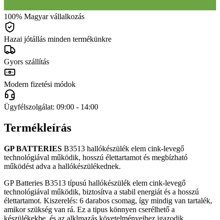
100% Magyar vállalkozás
Hazai jótállás minden termékünkre
Gyors szállítás
Modern fizetési módok
Ügyfélszolgálat: 09:00 - 14:00
Termékleírás
GP BATTERIES
B3513 hallókészülék elem cink-levegő
technológiával működik, hosszú élettartamot és megbízható
működést adva a hallókészülékednek.
GP Batteries B3513 típusú hallókészülék elem cink-levegő
technológiával működik, biztosítva a stabil energiát és a hosszú
élettartamot. Kiszerelés: 6 darabos csomag, így mindig van tartalék,
amikor szükség van rá. Ez a tipus könnyen cserélhető a
készülékekbe, és az alklmazás követelményeihez igazodik,