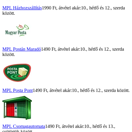
MPL Házhozszállítás
1990 Ft
, átvétel akár:
10., hétfő
és
12., szerda
között.
MPL Postán Maradó
1490 Ft
, átvétel akár:
10., hétfő
és
12., szerda
között.
MPL Posta Pont
1490 Ft
, átvétel akár:
10., hétfő
és
12., szerda
között.
MPL Csomagautomata
1490 Ft
, átvétel akár:
10., hétfő
és
13.,
csütörtök
között.