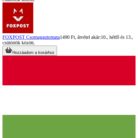
FOXPOST Csomagautomata
1490 Ft
, átvétel akár:
10., hétfő
és
13.,
csütörtök
között.
Hozzáadom a kosárhoz