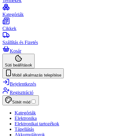
Termékek
Kategóriák
Cikkek
Szállítás és Fizetés
Kosár
Süti beállítások
Mobil alkalmazás telepítése
Bejelentkezés
Regisztráció
Sötét mód
Kategóriák
Elektronika
Elektronikai tartozékok
Tápellátás
Akkumulátorok