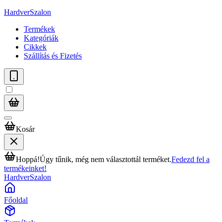
HardverSzalon
Termékek
Kategóriák
Cikkek
Szállítás és Fizetés
Kosár
Hoppá!
Úgy tűnik, még nem választottál terméket.
Fedezd fel a
termékeinket!
HardverSzalon
Főoldal