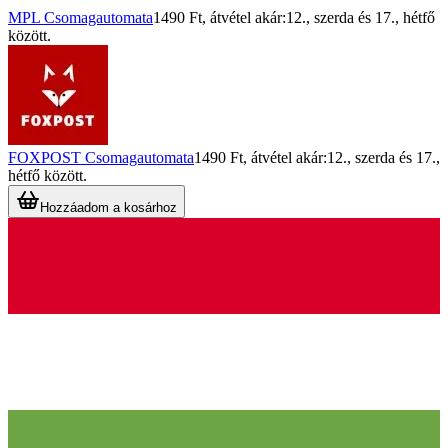
MPL Csomagautomata
1490 Ft
, átvétel akár:
12., szerda
és
17., hétfő
között.
FOXPOST Csomagautomata
1490 Ft
, átvétel akár:
12., szerda
és
17.,
hétfő
között.
Hozzáadom a kosárhoz