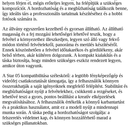
helyen férjen el, mégis erőteljes legyen, ha felépítjük a szükséges
kompozíciót. A hordozhatóság és a megbízhatóság találkozik benne,
így ideális társ a professzionális tartalmak készítéséhez és a hobbi
fotósok számára is.
Az állvány egyszerűen kezelhető és gyorsan állítható. Az állítható
magasság és a fej mozgási lehetőségei lehetővé teszik, hogy a
felvétel a környezethez illeszkedjen, legyen szó álló vagy fekvő
módon történő felvételekről, panoráma és merülés készítéséről.
Ennek köszönhetően a felvétel időtakarékos és gördülékeny, akár
belső térben, akár kültéren dolgozunk. A kompakt kialakítás és a
táska biztosítja, hogy minden szükséges eszköz rendezett legyen,
amikor úton vagyunk.
A Star 05 kompatibilitása széleskörű: a legtöbb fényképezőgép és
videófej csatlakoztatását támogatja, így a felhasználók könnyen
összerakhatják a saját igényeiknek megfelelő felépítést. Stabilitást és
megbízhatóságot nyújt a felvételekhez, csökkenti a rezgéseket, és
lehetővé teszi a gyors, pontos beállítást a kreatív elképzelések
megvalósításához. A felhasználók értékelik a könnyű karbantartást
és a praktikus használatot, amit ez a modell nyújt a mindennapi
munka során. A táska pedig a hordozhatóságot szolgálja: a
felszerelés védelmet kap, és könnyen hozzáférhető marad a
szükséges pillanatokban.