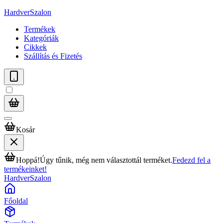
HardverSzalon
Termékek
Kategóriák
Cikkek
Szállítás és Fizetés
Kosár
Hoppá!
Úgy tűnik, még nem választottál terméket.
Fedezd fel a
termékeinket!
HardverSzalon
Főoldal