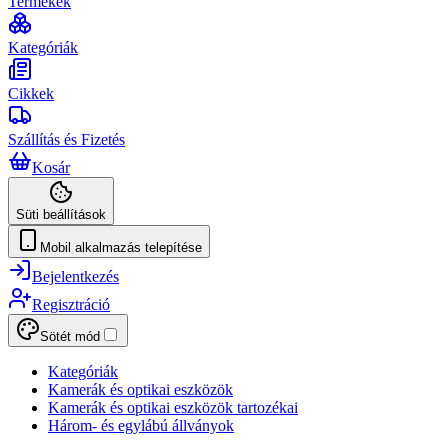
Termékek
Kategóriák
Cikkek
Szállítás és Fizetés
Kosár
Süti beállítások
Mobil alkalmazás telepítése
Bejelentkezés
Regisztráció
Sötét mód
Kategóriák
Kamerák és optikai eszközök
Kamerák és optikai eszközök tartozékai
Három- és egylábú állványok