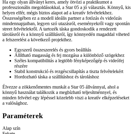
Ha egy olyan állványt keres, amely ötvözi a praktikumot a
professzionális megoldásokkal, a Star 05 a jó választás. Könnyű, kis
helyen elfér, mégis biztos alapot ad a kreatív felvételekhez.
Összességében ez a modell ideális partner a fotózás és videózás
mindennapjaiban, legyen szó utazásról, eseményekről vagy spontán
street felvételekről. A tartozék táska gondoskodik a rendezett
tárolásról és a könnyű szállításról, így könnyedén magaddal viheted
a felszerelést a következő projekthez.
Egyszerű összeszerelés és gyors beállítás
Állítható magasság és fej mozgása a különböző szögekhez
Széles kompatibilitás a legtöbb fényképezőgép és videófej
részére
Stabil konstrukció és rezgéscsillapítás a tiszta felvételekért
Hordozható táska a szállításhoz és tároláshoz
Élvezze a zökkenőmentes munkát a Star 05 állvánnyal, ahol a
könnyű használat találkozik a megbízható teljesítménnyel, és
minden felvétel egy lépéssel közelebb viszi a kreatív elképzeléseket
a valósághoz.
Paraméterek
Alap szín
Fekete