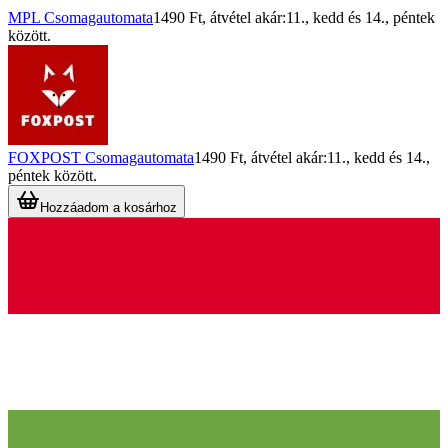
MPL Csomagautomata
1490 Ft
, átvétel akár:
11., kedd
és
14., péntek
között.
FOXPOST Csomagautomata
1490 Ft
, átvétel akár:
11., kedd
és
14.,
péntek
között.
Hozzáadom a kosárhoz