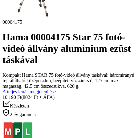
00004175
Hama 00004175 Star 75 fotó-
videó állvány alumínium ezüst
táskával
Kompakt Hama STAR 75 fotó-videó állvány táskával: háromirányú
fej, állítható középoszlop, beépített vízszintező, 125 cm max
magasság, 42,5 cm összecsukva, 620 g.
A teljes leírás megjelenítése
10 190 Ft
(8024 Ft + ÁFA)
Készleten
2 év garancia