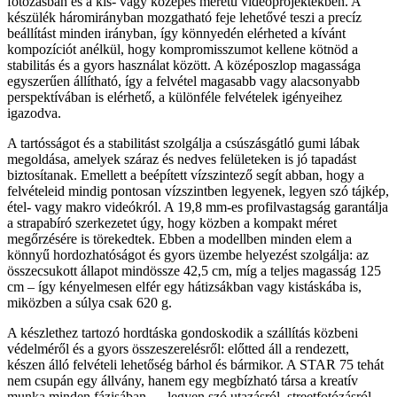
fotózásban és a kis- vagy közepes méretű videóprojektekben. A
készülék háromirányban mozgatható feje lehetővé teszi a precíz
beállítást minden irányban, így könnyedén elérheted a kívánt
kompozíciót anélkül, hogy kompromisszumot kellene kötnöd a
stabilitás és a gyors használat között. A középoszlop magassága
egyszerűen állítható, így a felvétel magasabb vagy alacsonyabb
perspektívában is elérhető, a különféle felvételek igényeihez
igazodva.
A tartósságot és a stabilitást szolgálja a csúszásgátló gumi lábak
megoldása, amelyek száraz és nedves felületeken is jó tapadást
biztosítanak. Emellett a beépített vízszintező segít abban, hogy a
felvételeid mindig pontosan vízszintben legyenek, legyen szó tájkép,
étel- vagy makro videókról. A 19,8 mm-es profilvastagság garantálja
a strapabíró szerkezetet úgy, hogy közben a kompakt méret
megőrzésére is törekedtek. Ebben a modellben minden elem a
könnyű hordozhatóságot és gyors üzembe helyezést szolgálja: az
összecsukott állapot mindössze 42,5 cm, míg a teljes magasság 125
cm – így kényelmesen elfér egy hátizsákban vagy kistáskába is,
miközben a súlya csak 620 g.
A készlethez tartozó hordtáska gondoskodik a szállítás közbeni
védelméről és a gyors összeszerelésről: előtted áll a rendezett,
készen álló felvételi lehetőség bárhol és bármikor. A STAR 75 tehát
nem csupán egy állvány, hanem egy megbízható társa a kreatív
munka minden fázisában — legyen szó utazásról, streetfotózásról