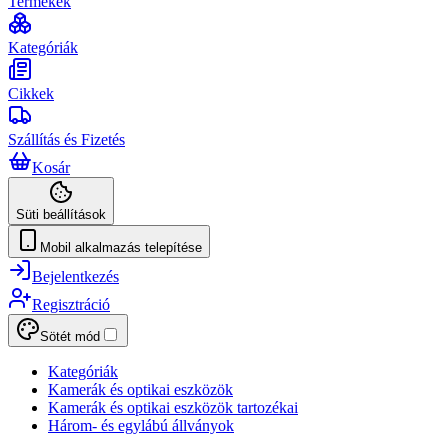
Termékek
Kategóriák
Cikkek
Szállítás és Fizetés
Kosár
Süti beállítások
Mobil alkalmazás telepítése
Bejelentkezés
Regisztráció
Sötét mód
Kategóriák
Kamerák és optikai eszközök
Kamerák és optikai eszközök tartozékai
Három- és egylábú állványok