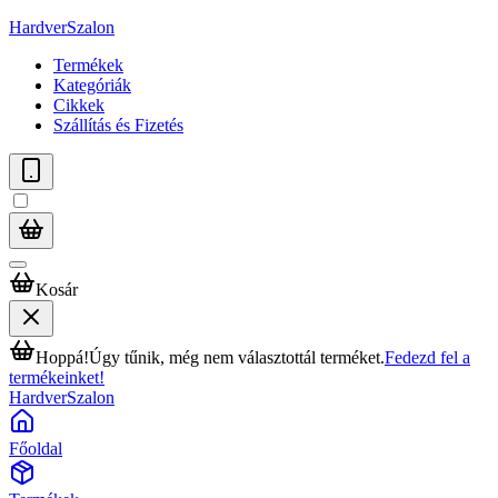
HardverSzalon
Termékek
Kategóriák
Cikkek
Szállítás és Fizetés
Kosár
Hoppá!
Úgy tűnik, még nem választottál terméket.
Fedezd fel a
termékeinket!
HardverSzalon
Főoldal