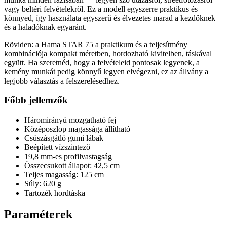
vagy beltéri felvételekről. Ez a modell egyszerre praktikus és
könnyed, így használata egyszerű és élvezetes marad a kezdőknek
és a haladóknak egyaránt.
Röviden: a Hama STAR 75 a praktikum és a teljesítmény
kombinációja kompakt méretben, hordozható kivitelben, táskával
együtt. Ha szeretnéd, hogy a felvételeid pontosak legyenek, a
kemény munkát pedig könnyű legyen elvégezni, ez az állvány a
legjobb választás a felszerelésedhez.
Főbb jellemzők
Háromirányú mozgatható fej
Középoszlop magassága állítható
Csúszásgátló gumi lábak
Beépített vízszintező
19,8 mm-es profilvastagság
Összecsukott állapot: 42,5 cm
Teljes magasság: 125 cm
Súly: 620 g
Tartozék hordtáska
Paraméterek