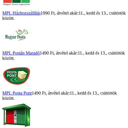
MPL Házhozszállítás
1990 Ft
, átvétel akár:
11., kedd
és
13., csütörtök
között.
MPL Postán Maradó
1490 Ft
, átvétel akár:
11., kedd
és
13., csütörtök
között.
MPL Posta Pont
1490 Ft
, átvétel akár:
11., kedd
és
13., csütörtök
között.