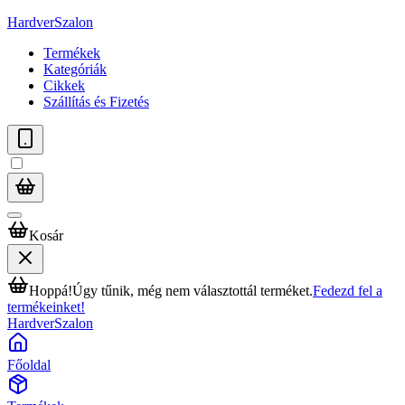
HardverSzalon
Termékek
Kategóriák
Cikkek
Szállítás és Fizetés
Kosár
Hoppá!
Úgy tűnik, még nem választottál terméket.
Fedezd fel a
termékeinket!
HardverSzalon
Főoldal