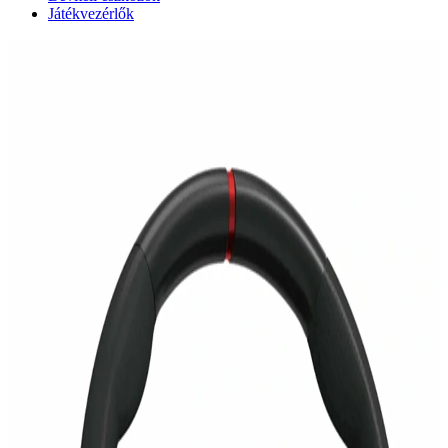
Játékvezérlők