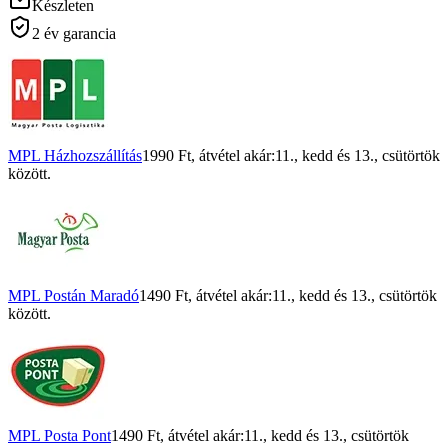
Készleten
2 év garancia
MPL Házhozszállítás
1990 Ft
, átvétel akár:
11., kedd
és
13., csütörtök
között.
MPL Postán Maradó
1490 Ft
, átvétel akár:
11., kedd
és
13., csütörtök
között.
MPL Posta Pont
1490 Ft
, átvétel akár:
11., kedd
és
13., csütörtök