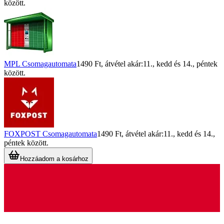
között.
MPL Csomagautomata
1490 Ft
, átvétel akár:
11., kedd
és
14., péntek
között.
FOXPOST Csomagautomata
1490 Ft
, átvétel akár:
11., kedd
és
14.,
péntek
között.
Hozzáadom a kosárhoz