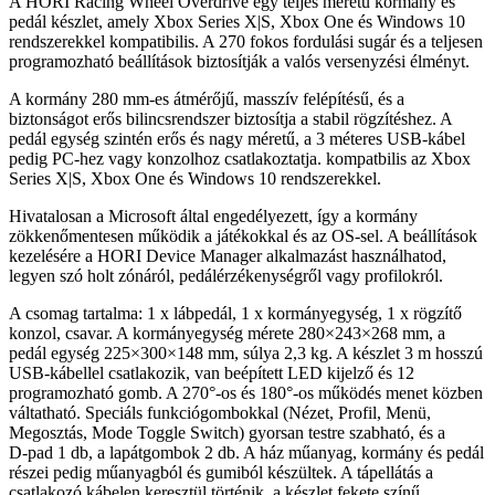
A HORI Racing Wheel Overdrive egy teljes méretű kormány és
pedál készlet, amely Xbox Series X|S, Xbox One és Windows 10
rendszerekkel kompatibilis. A 270 fokos fordulási sugár és a teljesen
programozható beállítások biztosítják a valós versenyzési élményt.
A kormány 280 mm-es átmérőjű, masszív felépítésű, és a
biztonságot erős bilincsrendszer biztosítja a stabil rögzítéshez. A
pedál egység szintén erős és nagy méretű, a 3 méteres USB-kábel
pedig PC-hez vagy konzolhoz csatlakoztatja. kompatbilis az Xbox
Series X|S, Xbox One és Windows 10 rendszerekkel.
Hivatalosan a Microsoft által engedélyezett, így a kormány
zökkenőmentesen működik a játékokkal és az OS-sel. A beállítások
kezelésére a HORI Device Manager alkalmazást használhatod,
legyen szó holt zónáról, pedálérzékenységről vagy profilokról.
A csomag tartalma: 1 x lábpedál, 1 x kormányegység, 1 x rögzítő
konzol, csavar. A kormányegység mérete 280×243×268 mm, a
pedál egység 225×300×148 mm, súlya 2,3 kg. A készlet 3 m hosszú
USB-kábellel csatlakozik, van beépített LED kijelző és 12
programozható gomb. A 270°-os és 180°-os működés menet közben
váltatható. Speciáls funkciógombokkal (Nézet, Profil, Menü,
Megosztás, Mode Toggle Switch) gyorsan testre szabható, és a
D‑pad 1 db, a lapátgombok 2 db. A ház műanyag, kormány és pedál
részei pedig műanyagból és gumiból készültek. A tápellátás a
csatlakozó kábelen keresztül történik, a készlet fekete színű.