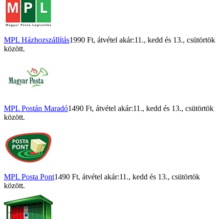
MPL Házhozszállítás
1990 Ft
, átvétel akár:
11., kedd
és
13., csütörtök
között.
MPL Postán Maradó
1490 Ft
, átvétel akár:
11., kedd
és
13., csütörtök
között.
MPL Posta Pont
1490 Ft
, átvétel akár:
11., kedd
és
13., csütörtök
között.