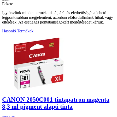
Fekete
Igyekszünk minden termék adatát, árát és elérhetőségét a lehető
legpontosabban megjeleníteni, azonban előfordulhatnak hibák vagy
eltérések. Az esetleges pontatlanságokért megértésedet kérjük.
Hasonló Termékek
3
CANON 2050C001 tintapatron magenta
8,3 ml pigment alapú tinta