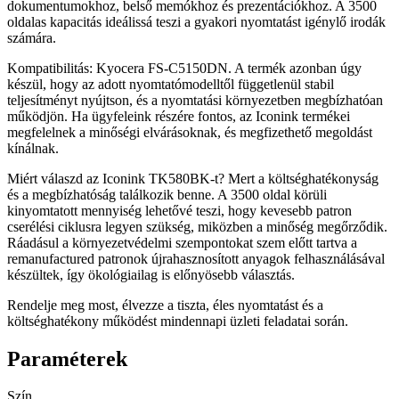
dokumentumokhoz, belső memókhoz és prezentációkhoz. A 3500
oldalas kapacitás ideálissá teszi a gyakori nyomtatást igénylő irodák
számára.
Kompatibilitás: Kyocera FS-C5150DN. A termék azonban úgy
készül, hogy az adott nyomtatómodelltől függetlenül stabil
teljesítményt nyújtson, és a nyomtatási környezetben megbízhatóan
működjön. Ha ügyfeleink részére fontos, az Iconink termékei
megfelelnek a minőségi elvárásoknak, és megfizethető megoldást
kínálnak.
Miért válaszd az Iconink TK580BK-t? Mert a költséghatékonyság
és a megbízhatóság találkozik benne. A 3500 oldal körüli
kinyomtatott mennyiség lehetővé teszi, hogy kevesebb patron
cserélési ciklusra legyen szükség, miközben a minőség megőrződik.
Ráadásul a környezetvédelmi szempontokat szem előtt tartva a
remanufactured patronok újrahasznosított anyagok felhasználásával
készültek, így ökológiailag is előnyösebb választás.
Rendelje meg most, élvezze a tiszta, éles nyomtatást és a
költséghatékony működést mindennapi üzleti feladatai során.
Paraméterek
Szín