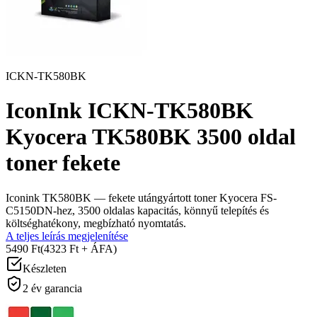
ICKN-TK580BK
IconInk ICKN-TK580BK
Kyocera TK580BK 3500 oldal
toner fekete
Iconink TK580BK — fekete utángyártott toner Kyocera FS-
C5150DN-hez, 3500 oldalas kapacitás, könnyű telepítés és
költséghatékony, megbízható nyomtatás.
A teljes leírás megjelenítése
5490 Ft
(4323 Ft + ÁFA)
Készleten
2 év garancia