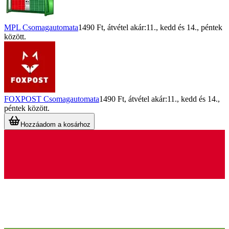
MPL Csomagautomata
1490 Ft
, átvétel akár:
11., kedd
és
14., péntek
között.
FOXPOST Csomagautomata
1490 Ft
, átvétel akár:
11., kedd
és
14.,
péntek
között.
Hozzáadom a kosárhoz