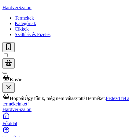
HardverSzalon
Termékek
Kategóriák
Cikkek
Szállítás és Fizetés
Kosár
Hoppá!
Úgy tűnik, még nem választottál terméket.
Fedezd fel a
termékeinket!
HardverSzalon
Főoldal