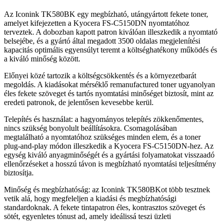
Az Iconink TK580BK egy megbízható, utángyártott fekete toner,
amelyet kifejezetten a Kyocera FS-C5150DN nyomtatóhoz
terveztek. A dobozban kapott patron kiválóan illeszkedik a nyomtató
belsejébe, és a gyártó által megadott 3500 oldalas megjelenítési
kapacitás optimális egyensúlyt teremt a költséghatékony működés és
a kiváló minőség között.
Előnyei közé tartozik a költségcsökkentés és a környezetbarát
megoldás. A kiadásokat mérséklő remanufactured toner ugyanolyan
éles fekete szöveget és tartós nyomtatási minőséget biztosít, mint az
eredeti patronok, de jelentősen kevesebbe kerül.
Telepítés és használat: a hagyományos telepítés zökkenőmentes,
nincs szükség bonyolult beállításokra. Csomagolásában
megtalálható a nyomtatóhoz szükséges minden elem, és a toner
plug-and-play módon illeszkedik a Kyocera FS-C5150DN-hez. Az
egység kiváló anyagminőségét és a gyártási folyamatokat visszaadó
ellenőrzéseket a hosszú távon is megbízható nyomtatási teljesítmény
biztosítja.
Minőség és megbízhatóság: az Iconink TK580BKot több tesztnek
vetik alá, hogy megfeleljen a kiadási és megbízhatósági
standardoknak. A fekete tintapatron éles, kontrasztos szöveget és
sötét, egyenletes tónust ad, amely ideálissá teszi üzleti