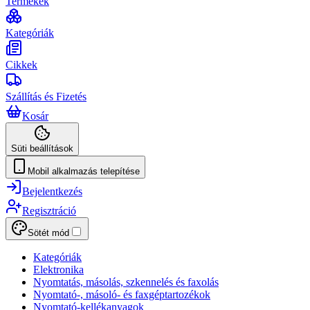
Termékek
Kategóriák
Cikkek
Szállítás és Fizetés
Kosár
Süti beállítások
Mobil alkalmazás telepítése
Bejelentkezés
Regisztráció
Sötét mód
Kategóriák
Elektronika
Nyomtatás, másolás, szkennelés és faxolás
Nyomtató-, másoló- és faxgéptartozékok
Nyomtató-kellékanyagok