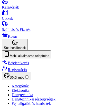
Kategóriák
Cikkek
Szállítás és Fizetés
Kosár
Süti beállítások
Mobil alkalmazás telepítése
Bejelentkezés
Regisztráció
Sötét mód
Kategóriák
Elektronika
Hangtechnika
Hangtechnikai részegységek
Fejhallgatók és headsetek