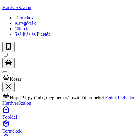
HardverSzalon
Termékek
Kategóriák
Cikkek
Szállítás és Fizetés
Kosár
Hoppá!
Úgy tűnik, még nem választottál terméket.
Fedezd fel a te
HardverSzalon
Főoldal
Termékek