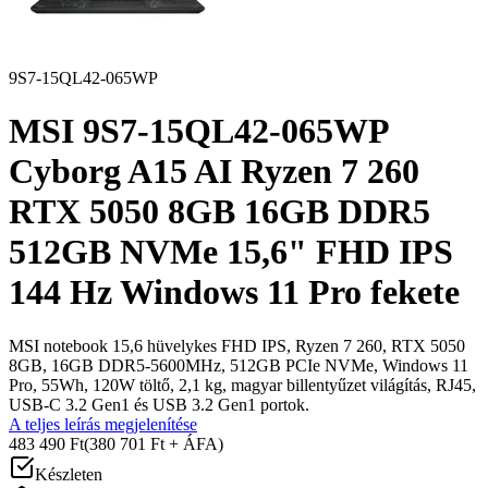
9S7-15QL42-065WP
MSI 9S7-15QL42-065WP
Cyborg A15 AI Ryzen 7 260
RTX 5050 8GB 16GB DDR5
512GB NVMe 15,6" FHD IPS
144 Hz Windows 11 Pro fekete
MSI notebook 15,6 hüvelykes FHD IPS, Ryzen 7 260, RTX 5050
8GB, 16GB DDR5-5600MHz, 512GB PCIe NVMe, Windows 11
Pro, 55Wh, 120W töltő, 2,1 kg, magyar billentyűzet világítás, RJ45,
USB-C 3.2 Gen1 és USB 3.2 Gen1 portok.
A teljes leírás megjelenítése
483 490 Ft
(380 701 Ft + ÁFA)
Készleten