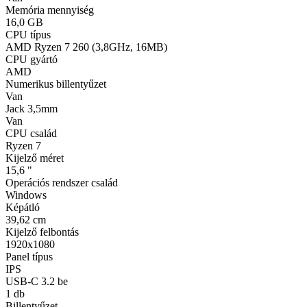
Memória mennyiség
16,0 GB
CPU típus
AMD Ryzen 7 260 (3,8GHz, 16MB)
CPU gyártó
AMD
Numerikus billentyűzet
Van
Jack 3,5mm
Van
CPU család
Ryzen 7
Kijelző méret
15,6 "
Operációs rendszer család
Windows
Képátló
39,62 cm
Kijelző felbontás
1920x1080
Panel típus
IPS
USB-C 3.2 be
1 db
Billentyűzet