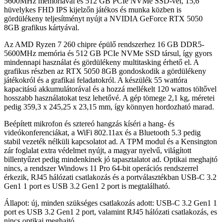
5600MHz memóriával és 512 GB PCIe NVMe SSD-vel, 15,6
hüvelykes FHD IPS kijelzőn játékos és munka közben is
gördülékeny teljesítményt nyújt a NVIDIA GeForce RTX 5050
8GB grafikus kártyával.
Az AMD Ryzen 7 260 chipre épülő rendszerhez 16 GB DDR5-
5600MHz memória és 512 GB PCIe NVMe SSD társul, így gyors
mindennapi használat és gördülékeny multitasking érhető el. A
grafikus részben az RTX 5050 8GB gondoskodik a gördülékeny
játékokról és a grafikai feladatokról. A készülék 55 wattóra
kapacitású akkumulátorával és a hozzá mellékelt 120 wattos töltővel
hosszabb használatokat tesz lehetővé. A gép tömege 2,1 kg, méretei
pedig 359,3 x 245,25 x 23,15 mm, így könnyen hordozható marad.
Beépített mikrofon és sztereó hangzás kíséri a hang- és
videókonferenciákat, a WiFi 802.11ax és a Bluetooth 5.3 pedig
stabil vezeték nélküli kapcsolatot ad. A TPM modul és a Kensington
zár foglalat extra védelmet nyújt, a magyar nyelvű, világított
billentyűzet pedig mindenkinek jó tapasztalatot ad. Optikai meghajtó
nincs, a rendszer Windows 11 Pro 64-bit operációs rendszerrel
érkezik, RJ45 hálózati csatlakozás és a portválasztékban USB-C 3.2
Gen1 1 port es USB 3.2 Gen1 2 port is megtalálható.
Állapot: új, minden szükséges csatlakozás adott: USB-C 3.2 Gen1 1
port es USB 3.2 Gen1 2 port, valamint RJ45 hálózati csatlakozás, es
nincs optikai meghajtó.