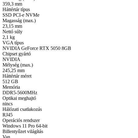
359,3 mm
Háttértár típus
SSD PCI-e NVMe
Magasság (max.)
23,15 mm
Nettó súly
2,1 kg
VGA típus
NVIDIA GeForce RTX 5050 8GB
Chipset gyártó
NVIDIA
Mélység (max.)
245,25 mm
Háttértár méret
512 GB
Memória
DDR5-5600MHz
Optikai meghajtó
nincs
Hálózati csatlakozás
RJ45
Operációs rendszer
Windows 11 Pro 64-bit
Billentyűzet világítás
Van