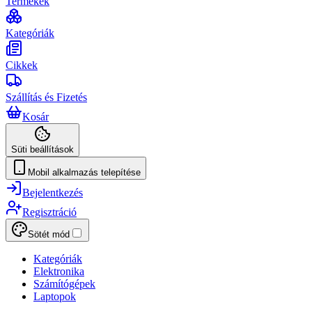
Termékek
Kategóriák
Cikkek
Szállítás és Fizetés
Kosár
Süti beállítások
Mobil alkalmazás telepítése
Bejelentkezés
Regisztráció
Sötét mód
Kategóriák
Elektronika
Számítógépek
Laptopok