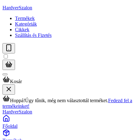
HardverSzalon
Termékek
Kategóriák
Cikkek
Szállítás és Fizetés
Kosár
Hoppá!
Úgy tűnik, még nem választottál terméket.
Fedezd fel a
termékeinket!
HardverSzalon
Főoldal