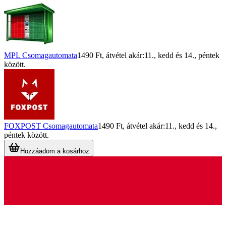
MPL Csomagautomata
1490 Ft
, átvétel akár:
11., kedd
és
14., péntek
között.
FOXPOST Csomagautomata
1490 Ft
, átvétel akár:
11., kedd
és
14.,
péntek
között.
Hozzáadom a kosárhoz