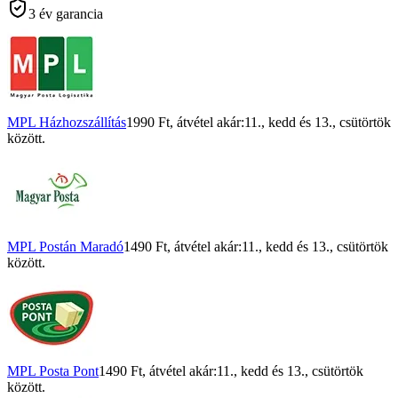
3 év garancia
MPL Házhozszállítás
1990 Ft
, átvétel akár:
11., kedd
és
13., csütörtök
között.
MPL Postán Maradó
1490 Ft
, átvétel akár:
11., kedd
és
13., csütörtök
között.
MPL Posta Pont
1490 Ft
, átvétel akár:
11., kedd
és
13., csütörtök
között.