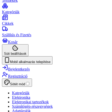
Termékek
Kategóriák
Cikkek
Szállítás és Fizetés
Kosár
Süti beállítások
Mobil alkalmazás telepítése
Bejelentkezés
Regisztráció
Sötét mód
Kategóriák
Elektronika
Elektronikai tartozékok
Számítógép-részegységek
Adattárolók