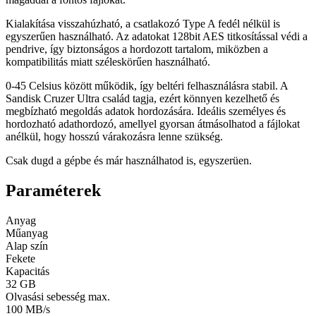
Kialakítása visszahúzható, a csatlakozó Type A fedél nélkül is
egyszerűen használható. Az adatokat 128bit AES titkosítással védi a
pendrive, így biztonságos a hordozott tartalom, miközben a
kompatibilitás miatt széleskörűen használható.
0-45 Celsius között működik, így beltéri felhasználásra stabil. A
Sandisk Cruzer Ultra család tagja, ezért könnyen kezelhető és
megbízható megoldás adatok hordozására. Ideális személyes és
hordozható adathordozó, amellyel gyorsan átmásolhatod a fájlokat
anélkül, hogy hosszú várakozásra lenne szükség.
Csak dugd a gépbe és már használhatod is, egyszerüen.
Paraméterek
Anyag
Műanyag
Alap szín
Fekete
Kapacitás
32 GB
Olvasási sebesség max.
100 MB/s