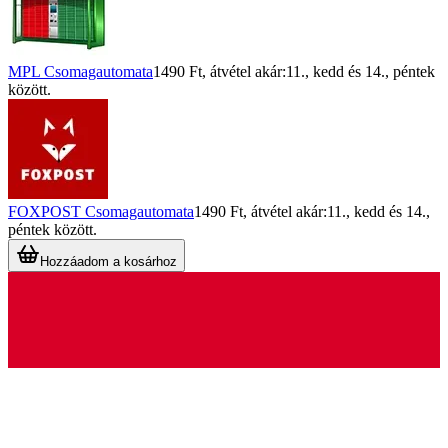
MPL Csomagautomata
1490 Ft
, átvétel akár:
11., kedd
és
14., péntek
között.
FOXPOST Csomagautomata
1490 Ft
, átvétel akár:
11., kedd
és
14.,
péntek
között.
Hozzáadom a kosárhoz