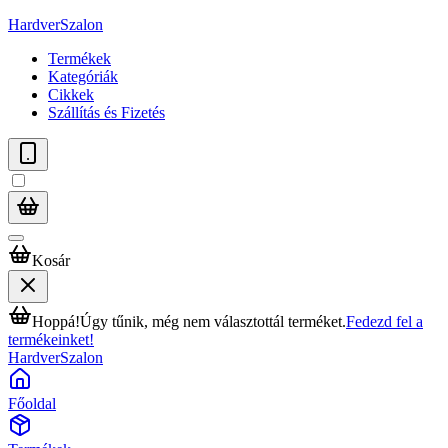
HardverSzalon
Termékek
Kategóriák
Cikkek
Szállítás és Fizetés
Kosár
Hoppá!
Úgy tűnik, még nem választottál terméket.
Fedezd fel a
termékeinket!
HardverSzalon
Főoldal