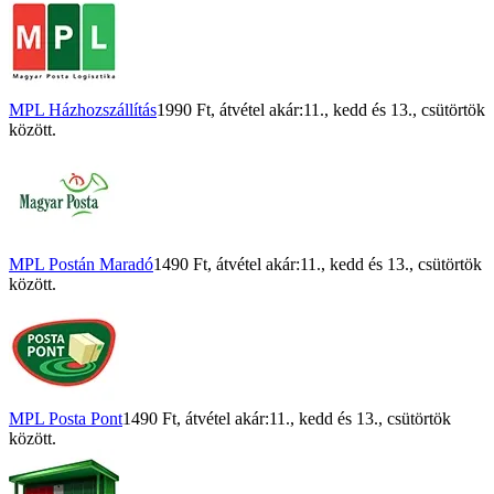
MPL Házhozszállítás
1990 Ft
, átvétel akár:
11., kedd
és
13., csütörtök
között.
MPL Postán Maradó
1490 Ft
, átvétel akár:
11., kedd
és
13., csütörtök
között.
MPL Posta Pont
1490 Ft
, átvétel akár:
11., kedd
és
13., csütörtök
között.