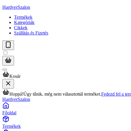
HardverSzalon
Termékek
Kategóriák
Cikkek
Szállítás és Fizetés
Kosár
Hoppá!
Úgy tűnik, még nem választottál terméket.
Fedezd fel a te
HardverSzalon
Főoldal
Termékek