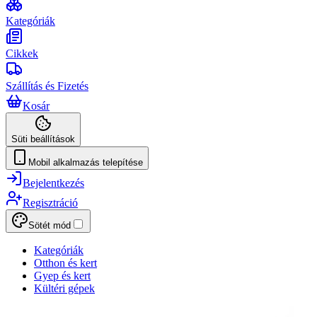
Kategóriák
Cikkek
Szállítás és Fizetés
Kosár
Süti beállítások
Mobil alkalmazás telepítése
Bejelentkezés
Regisztráció
Sötét mód
Kategóriák
Otthon és kert
Gyep és kert
Kültéri gépek