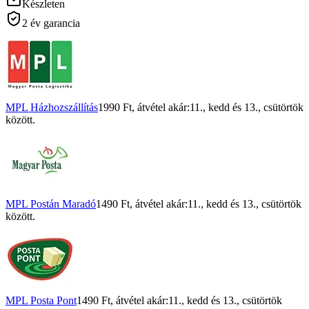
Készleten
2 év garancia
MPL Házhozszállítás
1990 Ft
, átvétel akár:
11., kedd
és
13., csütörtök
között.
MPL Postán Maradó
1490 Ft
, átvétel akár:
11., kedd
és
13., csütörtök
között.
MPL Posta Pont
1490 Ft
, átvétel akár:
11., kedd
és
13., csütörtök