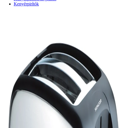
Kenyérpirítók