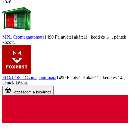
között.
MPL Csomagautomata
1490 Ft
, átvétel akár:
11., kedd
és
14., péntek
között.
FOXPOST Csomagautomata
1490 Ft
, átvétel akár:
11., kedd
és
14.,
péntek
között.
Hozzáadom a kosárhoz