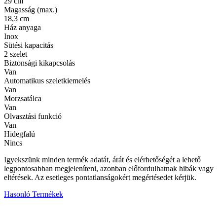
29 cm
Magasság (max.)
18,3 cm
Ház anyaga
Inox
Sütési kapacitás
2 szelet
Biztonsági kikapcsolás
Van
Automatikus szeletkiemelés
Van
Morzsatálca
Van
Olvasztási funkció
Van
Hidegfalú
Nincs
Igyekszünk minden termék adatát, árát és elérhetőségét a lehető
legpontosabban megjeleníteni, azonban előfordulhatnak hibák vagy
eltérések. Az esetleges pontatlanságokért megértésedet kérjük.
Hasonló Termékek