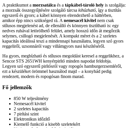
A praktikumot a
morzsatálca
és a
tápkábel-tároló hely
is szolgálja:
a morzsák összegyűjtésére szolgáló tárcsa
kihúzható
, így a tisztítás
egyszerű és gyors; a kábel könnyen elrendezhető a háttérben,
amikor épp nincs szükséged rá. A
nemesacél kivitel
nem csak
stílusos megjelenést ad, de ellenálló és könnyen tisztítható is: egy
nedves ruhával letörölhető felület, amely hosszú időn át megőrzik
selymes, csillogó megjelenését. A kompakt méret és a 2 szeletes
kapacitás ideálissá teszi a mindennapi használatra, legyen szó gyors
reggeliről, uzsonnáról vagy villámgyors nasi készítéséről.
Ha gyors, megbízható és stílusos megoldást keresel a reggelikhez, a
Sencor STS 2651WH kenyérpirító minden napodat feldobja.
Legyen szó egyszerű pirítósról vagy ropogós hamburgerzsemléről,
ezt a készüléket örömmel használod majd – a konyhád pedig
rendezett, modern és ropogósan finom marad.
Fő jellemzők
850 W teljesítmény
Nemesacél kivitel
2 szeletes kapacitás
7 pirítási szint
Elektronikus időzítő
Kiemelő funkció a kisebb szeletekért