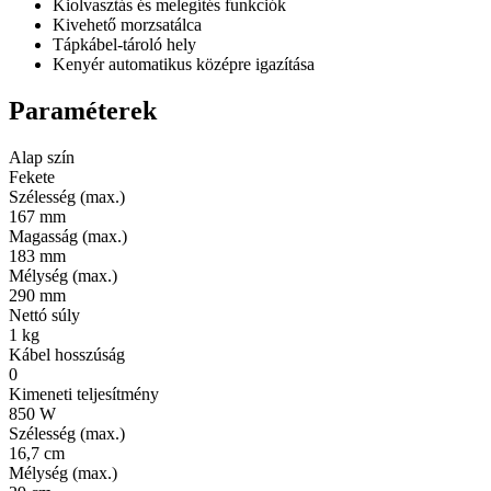
Kiolvasztás és melegítés funkciók
Kivehető morzsatálca
Tápkábel-tároló hely
Kenyér automatikus középre igazítása
Paraméterek
Alap szín
Fekete
Szélesség (max.)
167 mm
Magasság (max.)
183 mm
Mélység (max.)
290 mm
Nettó súly
1 kg
Kábel hosszúság
0
Kimeneti teljesítmény
850 W
Szélesség (max.)
16,7 cm
Mélység (max.)