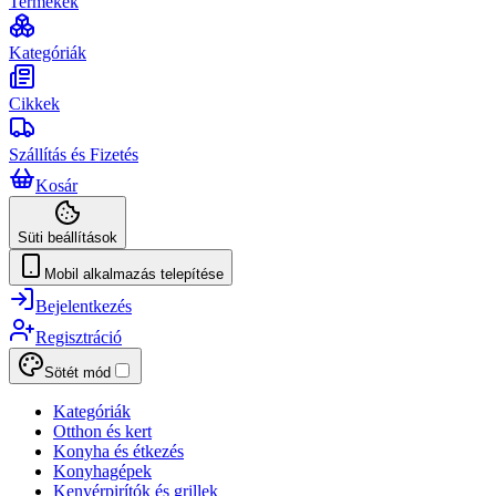
Termékek
Kategóriák
Cikkek
Szállítás és Fizetés
Kosár
Süti beállítások
Mobil alkalmazás telepítése
Bejelentkezés
Regisztráció
Sötét mód
Kategóriák
Otthon és kert
Konyha és étkezés
Konyhagépek
Kenyérpirítók és grillek