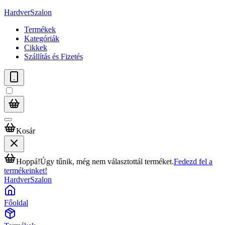
HardverSzalon
Termékek
Kategóriák
Cikkek
Szállítás és Fizetés
Kosár
Hoppá!
Úgy tűnik, még nem választottál terméket.
Fedezd fel a
termékeinket!
HardverSzalon
Főoldal