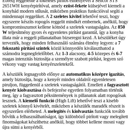
Ébredj reggelente a tökéletes pirítós élményével a Sencor STS
2651WH kenyérpirítóval, amely
ezüst-fekete
külsejével kiemeli a
konyhád modern stílusát, miközben praktikus funkcióival segíti a
mindennapi reggeliket. A
2 szeletes kivitel
lehetővé teszi, hogy
egyszerre készíts ropogós reggelit mindkét embernek, anélkül, hogy
kompromisszumot kellene kötnöd a szeletek vastagságára. Az
850
W
teljesítmény gyors és egyenletes pirítást garantál, így a konyha
illata már a reggeli pillanataiban bizseregni kezd. A készüléket úgy
tervezték, hogy minden felhasználó számára élmény legyen: a
7
fokozatú pirítási szintek
közül könnyedén kiválaszthatod a
számodra legmegfelelőbbet. Az
1-3
alacsony,
4-5
közepes és
6-7
magas intenzitás biztosítja a személyre szabott pirítást, legyen szó
vékony vagy vastag kenyérszeletekről.
A készülék legnagyobb előnye az
automatikus középre igazítás
,
amely biztosítja, hogy a kenyér minden oldalról egyenletesen
piruljon, függetlenül a szeletek vastagságától. Emellett a
fagyasztott
kenyér kiolvasztása
és befejezése egyetlen folyamatban történik
meg, így a fagyasztott péksütemények is pillanatok alatt ropogósak
lesznek. A
kiemelő funkció
(High Lift) lehetővé teszi a kisebb
szeletek könnyű kivételét, miközben a készülék maradék részeit is
egyszerűen elérheted. A
melegítés
és
kiolvasztás
funkciók tovább
bővítik a felhasználhatóságot, így különböző pirított vagy melegített
finomságokat készíthetsz anélkül, hogy többet kellene mosni vagy
újra sütni a kenyérből.