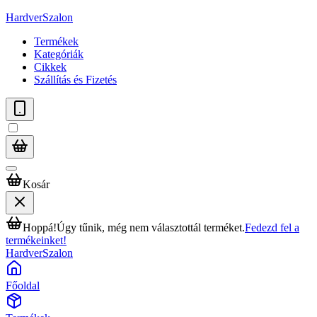
HardverSzalon
Termékek
Kategóriák
Cikkek
Szállítás és Fizetés
Kosár
Hoppá!
Úgy tűnik, még nem választottál terméket.
Fedezd fel a
termékeinket!
HardverSzalon
Főoldal