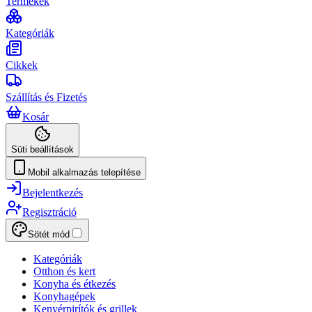
Termékek
Kategóriák
Cikkek
Szállítás és Fizetés
Kosár
Süti beállítások
Mobil alkalmazás telepítése
Bejelentkezés
Regisztráció
Sötét mód
Kategóriák
Otthon és kert
Konyha és étkezés
Konyhagépek
Kenyérpirítók és grillek