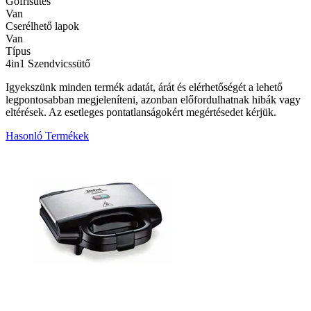
Gofrisütés
Van
Cserélhető lapok
Van
Típus
4in1 Szendvicssütő
Igyekszünk minden termék adatát, árát és elérhetőségét a lehető
legpontosabban megjeleníteni, azonban előfordulhatnak hibák vagy
eltérések. Az esetleges pontatlanságokért megértésedet kérjük.
Hasonló Termékek
1