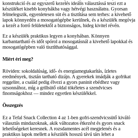
konstrukció és az egyszerű kezelés ideális választássá teszi ezt a
készüléket kisebb konyhákba vagy hétvégi használatra. Gyorsan
felmelegszik, egyenletesen süt és a tisztítása sem terhes: a kivehető
lapok könnyedén a mosogatógépbe kerülnek, és a készülék megóvja
a kezét a forró felületektől a biztonságos, hideg kivitel révén.
Ez a készülék praktikus legyen a konyhában. Könnyen
karbantartható és időt spórol a mosogatásnál a kivehető lapokkal és
mosogatógépben való tisztíthatósággal.
Miért éri meg?
Röviden: sokoldalúság, idő- és energiamegtakarítás, ízletes
eredmények, tisztán tartható dizájn. A gyerekek imádják a gofrikat
reggelire, a család pedig élvezi a gyors paninit ebédhez vagy
uzsonnához, míg a grillsütő oldal tökéletes a szendvicses
finomságokhoz — mindez egyetlen készülékkel.
Összegzés
Ez a Tefal Snack Collection 4 az 1-ben gofri-szendvicssütő kiváló
választás mindazoknak, akik változatos étkezést és gyors snack
lehetőségeket keresnek. A rozsdamentes acél megjelenés és a
praktikus lapok mellett a készülék hosszú távú társ lehet a