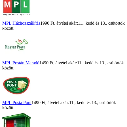
MPL Házhozszállítás
1990 Ft
, átvétel akár:
11., kedd
és
13., csütörtök
között.
MPL Postán Maradó
1490 Ft
, átvétel akár:
11., kedd
és
13., csütörtök
között.
MPL Posta Pont
1490 Ft
, átvétel akár:
11., kedd
és
13., csütörtök
között.