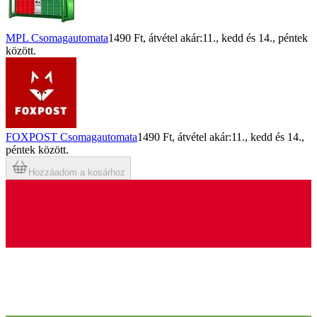
MPL Csomagautomata
1490 Ft
, átvétel akár:
11., kedd
és
14., péntek
között.
FOXPOST Csomagautomata
1490 Ft
, átvétel akár:
11., kedd
és
14.,
péntek
között.
Hozzáadom a kosárhoz