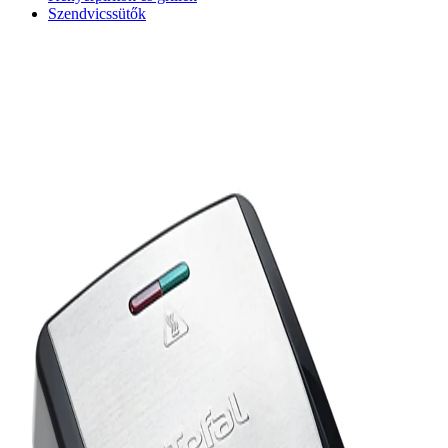
Szendvicssütők