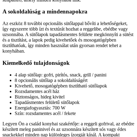
A sokoldalúság a mindennapokra
Az eszköz 8 további opcionális sütőlappal bővíti a lehetőségeket,
így egyszerre több ízt és textúrát hozhat a reggelibe, ebédbe vagy
uzsonnába. A sütőlapok tapadásmentes felülete megkönnyíti a sütést
és a tisztítást, a lapok pedig kivehetőek és mosogatógépben
tisztíthatóak, így minden használat után gyorsan rendet tehet a
konyhában.
Kiemelkedő tulajdonságok
4 alap sütőlap: gofri, pirítós, snack, grill / panini
8 opcionális sütőlap a sokoldalúságért
Kivehető, mosogatógépben tisztítható sütőlapok
Rozsdamentes acél ház
Biztonságos, hideg kivitel
Tapadásmentes felületű sütőlapok
Energiafogyasztás: 700 W
Szín: rozsdamentes acél / fekete
Legyen Ön a család konyhai szakértője: a reggeli gofrival, az ebédre
készített meleg paninivel és az uzsonnára készített sós vagy édes
snackekkel minden nap különleges ízorgiát kínál. A kompakt