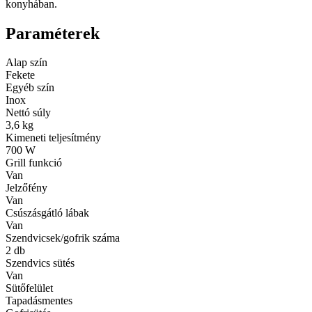
konyhában.
Paraméterek
Alap szín
Fekete
Egyéb szín
Inox
Nettó súly
3,6 kg
Kimeneti teljesítmény
700 W
Grill funkció
Van
Jelzőfény
Van
Csúszásgátló lábak
Van
Szendvicsek/gofrik száma
2 db
Szendvics sütés
Van
Sütőfelület
Tapadásmentes