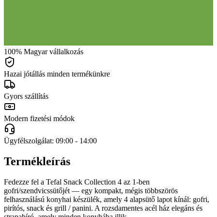
100% Magyar vállalkozás
Hazai jótállás minden termékünkre
Gyors szállítás
Modern fizetési módok
Ügyfélszolgálat: 09:00 - 14:00
Termékleírás
Fedezze fel a Tefal Snack Collection 4 az 1-ben
gofri/szendvicssütőjét — egy kompakt, mégis többszörös
felhasználású konyhai készülék, amely 4 alapsütő lapot kínál: gofri,
pirítós, snack és grill / panini. A rozsdamentes acél ház elegáns és
strapabíró, amely minden konyhába illik.