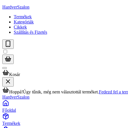
HardverSzalon
Termékek
Kategóriák
Cikkek
Szállítás és Fizetés
Kosár
Hoppá!
Úgy tűnik, még nem választottál terméket.
Fedezd fel a te
HardverSzalon
Főoldal
Termékek