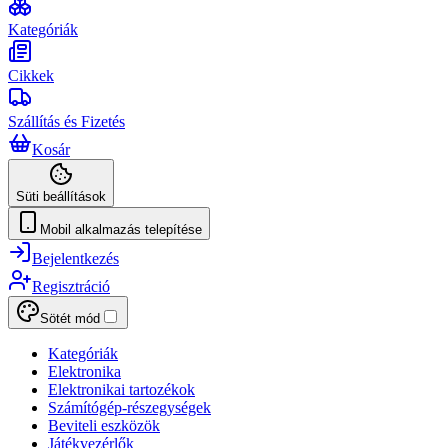
Kategóriák
Cikkek
Szállítás és Fizetés
Kosár
Süti beállítások
Mobil alkalmazás telepítése
Bejelentkezés
Regisztráció
Sötét mód
Kategóriák
Elektronika
Elektronikai tartozékok
Számítógép-részegységek
Beviteli eszközök
Játékvezérlők