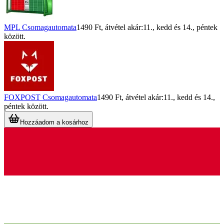
MPL Csomagautomata
1490 Ft
, átvétel akár:
11., kedd
és
14., péntek
között.
FOXPOST Csomagautomata
1490 Ft
, átvétel akár:
11., kedd
és
14.,
péntek
között.
Hozzáadom a kosárhoz