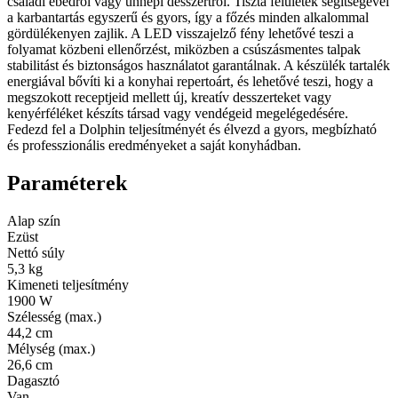
családi ebédről vagy ünnepi desszertről. Tiszta felületek segítségével
a karbantartás egyszerű és gyors, így a főzés minden alkalommal
gördülékenyen zajlik. A LED visszajelző fény lehetővé teszi a
folyamat közbeni ellenőrzést, miközben a csúszásmentes talpak
stabilitást és biztonságos használatot garantálnak. A készülék tartalék
energiával bővíti ki a konyhai repertoárt, és lehetővé teszi, hogy a
megszokott receptjeid mellett új, kreatív desszerteket vagy
kenyérféléket készíts társad vagy vendégeid megelégedésére.
Fedezd fel a Dolphin teljesítményét és élvezd a gyors, megbízható
és professzionális eredményeket a saját konyhádban.
Paraméterek
Alap szín
Ezüst
Nettó súly
5,3 kg
Kimeneti teljesítmény
1900 W
Szélesség (max.)
44,2 cm
Mélység (max.)
26,6 cm
Dagasztó
Van