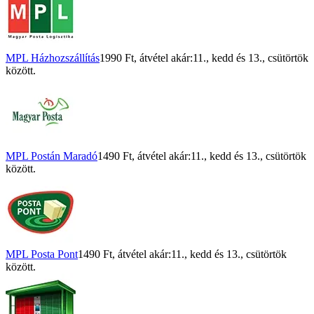
MPL Házhozszállítás
1990 Ft
, átvétel akár:
11., kedd
és
13., csütörtök
között.
MPL Postán Maradó
1490 Ft
, átvétel akár:
11., kedd
és
13., csütörtök
között.
MPL Posta Pont
1490 Ft
, átvétel akár:
11., kedd
és
13., csütörtök
között.