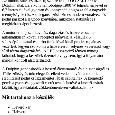
Az otthoni sütés és főzés új szintre lép a TOO SM-1900-MG
Dolphin által. Ez a konyhai robotgép 1900 W teljesítményével és
6,2 literes táljával gyorsan és könnyedén dolgozza fel a nagyobb
mennyiségeket is. Az elegáns ezüst szín és modern vonalvezetés
pedig passzol a legtöbb konyhába, miközben stabilitást és
megbízhatóságot biztosít.
A motor erőteljes, a keverés, dagasztás és habverés szinte
automatikusan követi a recepted igényeit. A készülék 6
sebességfokozattal és turbó funkcióval kínál precíz, rugalmas
vezérlést, legyen szó könnyű habverésről, selymes keverésről vagy
sűrű tészta dagasztásáról. A LED visszajelző fényen mindig
láthatod, hogy a készülék üzemel e vagy sem, így a folyamatot
mindig kontroll alatt tarthatod.
A Dolphin gondoskodik a hosszú élettartamról és a biztonságról is.
Túlfeszültség és túlmelegedés elleni védelem védi a motort, a
stabilitásért pedig csúszásmentes lábak szolgálnak. A kiengedő
gomb a gyors és egyszerű cserét teszi lehetővé a keverő szárak
között, így a feladatok zökkenőmentesen váltakozhatnak.
Mit tartalmaz a készülék
Keverő kar
Habverő