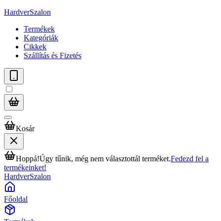
HardverSzalon
Termékek
Kategóriák
Cikkek
Szállítás és Fizetés
Kosár
Hoppá!
Úgy tűnik, még nem választottál terméket.
Fedezd fel a
termékeinket!
HardverSzalon
Főoldal