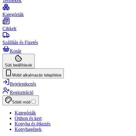
Termékek
Kategóriák
Cikkek
Szállítás és Fizetés
Kosár
Süti beállítások
Mobil alkalmazás telepítése
Bejelentkezés
Regisztráció
Sötét mód
Kategóriák
Otthon és kert
Konyha és étkezés
Konyhagépek