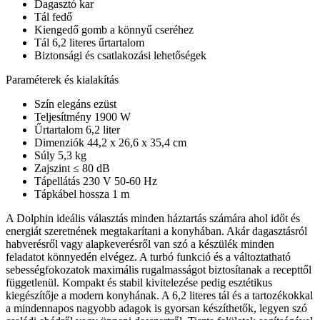
Dagasztó kar
Tál fedő
Kiengedő gomb a könnyű cseréhez
Tál 6,2 literes űrtartalom
Biztonsági és csatlakozási lehetőségek
Paraméterek és kialakítás
Szín elegáns ezüst
Teljesítmény 1900 W
Űrtartalom 6,2 liter
Dimenziók 44,2 x 26,6 x 35,4 cm
Súly 5,3 kg
Zajszint ≤ 80 dB
Tápellátás 230 V 50-60 Hz
Tápkábel hossza 1 m
A Dolphin ideális választás minden háztartás számára ahol időt és
energiát szeretnének megtakarítani a konyhában. Akár dagasztásról
habverésről vagy alapkeverésről van szó a készülék minden
feladatot könnyedén elvégez. A turbó funkció és a változtatható
sebességfokozatok maximális rugalmasságot biztosítanak a recepttől
függetlenül. Kompakt és stabil kivitelezése pedig esztétikus
kiegészítője a modern konyhának. A 6,2 literes tál és a tartozékokkal
a mindennapos nagyobb adagok is gyorsan készíthetők, legyen szó