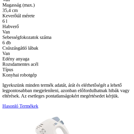
Magasság (max.)
35,4 cm
Keverőtál mérete
6 l
Habverő
Van
Sebességfokozatok száma
6 db
Csúszásgátló lábak
Van
Edény anyaga
Rozsdamentes acél
Típus
Konyhai robotgép
Igyekszünk minden termék adatát, árát és elérhetőségét a lehető
legpontosabban megjeleníteni, azonban előfordulhatnak hibák vagy
eltérések. Az esetleges pontatlanságokért megértésedet kérjük.
Hasonló Termékek