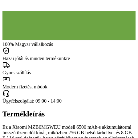
100% Magyar vállalkozás
Hazai jótállás minden termékünkre
Gyors szállítás
Modern fizetési módok
Ügyfélszolgálat: 09:00 - 14:00
Termékleírás
Ez a Xiaomi MZB0MGWEU modell 6500 mAh-s akkumulátorral
hosszú üzemidőt kínál, miközben 256 GB belső tárhellyel és 8 GB