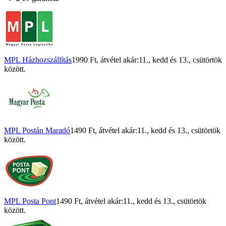
MPL Házhozszállítás
1990 Ft
, átvétel akár:
11., kedd
és
13., csütörtök
között.
MPL Postán Maradó
1490 Ft
, átvétel akár:
11., kedd
és
13., csütörtök
között.
MPL Posta Pont
1490 Ft
, átvétel akár:
11., kedd
és
13., csütörtök
között.