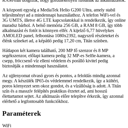
RAM-mal dolgozik, hogy gördülékenyen fussanak az alkalmazások.
A központi egység a MediaTek Helio G200 Ultra, amely stabil
teljesítményt ad a mindennapi használathoz. A telefon WiFi-vel és
3G UMTS, illetve 4G LTE kapcsolatokkal is rendelkezik, így online
maradsz bárhol. A belső memória 256 GB, a RAM 8 GB, így több
alkalmazást és fotót is könnyen elfér. A kijelző 6,77 hüvelykes
AMOLED panel, felbontása 1080x2392, nagyszrű részleteket és
élénk színeket ad, a képátló pedig 17,20 cm, Titán színben.
Hátlapon két kamera található, 200 MP fő szenzor és 8 MP
segékszenzor, előlapi kamera pedig 32 MP-es Selfie-kamera, a
csepp, fröccsenő víz elleni védelem és porálló kivitel pedig
biztosítják a mindennapi használatot.
Az ujjlenyomat olvasó gyors és pontos, a feloldás mindig azonnal
megy. A készülék IP65-ös védelemmel rendelkezik, így a kültéri,
poros környezet sem okoz gondot, és a vízállóság is adott. A Titán
szín és a masszív felépítés praktikus érzetet ad, ami hosszú
élettartamot sejtet. Az alklmazás előre telepítve érkezik, így azonnal
elérhető a legfontosabb funkciókhoz.
Paraméterek
WiFi