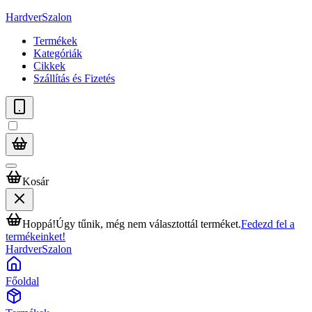
HardverSzalon
Termékek
Kategóriák
Cikkek
Szállítás és Fizetés
Kosár
Hoppá!
Úgy tűnik, még nem választottál terméket.
Fedezd fel a
termékeinket!
HardverSzalon
Főoldal