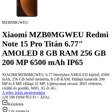
MZB0MGWEU
Xiaomi MZB0MGWEU Redmi
Note 15 Pro Titán 6.77"
AMOLED 8 GB RAM 256 GB
200 MP 6500 mAh IP65
XIAOMI MZB0MGWEU 6,77 hüvelykes AMOLED kijelző, 6500
mAh, 256 GB belső memória, 8 GB RAM. Hátlapi kamerák 200
MP és 8 MP, előlapi 32 MP. Ujjlenyomat olvasó, IP65 védelem,
vízálló és porálló, WiFi, 3G és 4G.
A teljes leírás megjelenítése
120 590 Ft
(94 953 Ft + ÁFA)
Készleten
2 év garancia