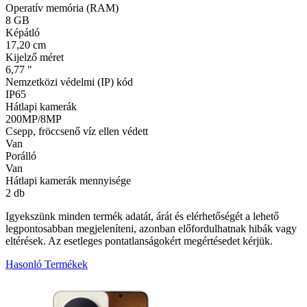
Operatív memória (RAM)
8 GB
Képátló
17,20 cm
Kijelző méret
6,77 "
Nemzetközi védelmi (IP) kód
IP65
Hátlapi kamerák
200MP/8MP
Csepp, fröccsenő víz ellen védett
Van
Porálló
Van
Hátlapi kamerák mennyisége
2 db
Igyekszünk minden termék adatát, árát és elérhetőségét a lehető
legpontosabban megjeleníteni, azonban előfordulhatnak hibák vagy
eltérések. Az esetleges pontatlanságokért megértésedet kérjük.
Hasonló Termékek