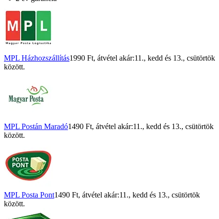
MPL Házhozszállítás
1990 Ft
, átvétel akár:
11., kedd
és
13., csütörtök
között.
MPL Postán Maradó
1490 Ft
, átvétel akár:
11., kedd
és
13., csütörtök
között.
MPL Posta Pont
1490 Ft
, átvétel akár:
11., kedd
és
13., csütörtök
között.