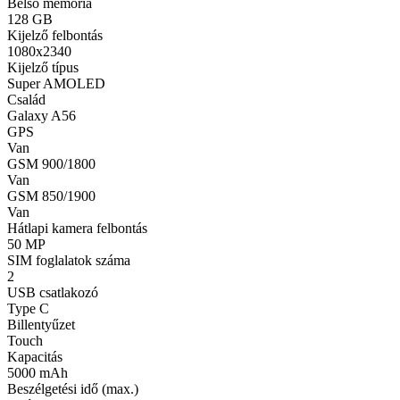
Belső memória
128 GB
Kijelző felbontás
1080x2340
Kijelző típus
Super AMOLED
Család
Galaxy A56
GPS
Van
GSM 900/1800
Van
GSM 850/1900
Van
Hátlapi kamera felbontás
50 MP
SIM foglalatok száma
2
USB csatlakozó
Type C
Billentyűzet
Touch
Kapacitás
5000 mAh
Beszélgetési idő (max.)