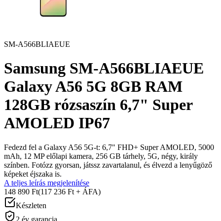
SM-A566BLIAEUE
Samsung SM-A566BLIAEUE
Galaxy A56 5G 8GB RAM
128GB rózsaszín 6,7" Super
AMOLED IP67
Fedezd fel a Galaxy A56 5G-t: 6,7" FHD+ Super AMOLED, 5000
mAh, 12 MP előlapi kamera, 256 GB tárhely, 5G, négy, király
színben. Fotózz gyorsan, játssz zavartalanul, és élvezd a lenyűgöző
képeket éjszaka is.
A teljes leírás megjelenítése
148 890 Ft
(117 236 Ft + ÁFA)
Készleten
2 év garancia