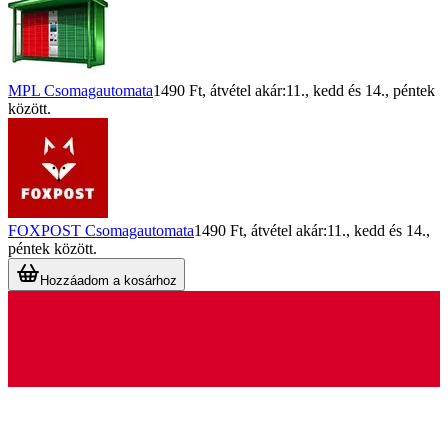
MPL Csomagautomata
1490 Ft
, átvétel akár:
11., kedd
és
14., péntek
között.
FOXPOST Csomagautomata
1490 Ft
, átvétel akár:
11., kedd
és
14.,
péntek
között.
Hozzáadom a kosárhoz