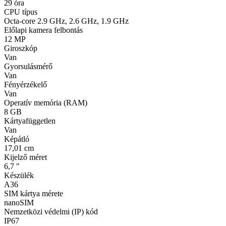
29 óra
CPU típus
Octa-core 2.9 GHz, 2.6 GHz, 1.9 GHz
Előlapi kamera felbontás
12 MP
Giroszkóp
Van
Gyorsulásmérő
Van
Fényérzékelő
Van
Operatív memória (RAM)
8 GB
Kártyafüggetlen
Van
Képátló
17,01 cm
Kijelző méret
6,7 "
Készülék
A36
SIM kártya mérete
nanoSIM
Nemzetközi védelmi (IP) kód
IP67