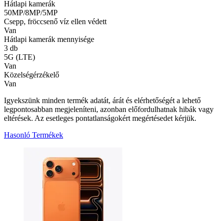
Hátlapi kamerák
50MP/8MP/5MP
Csepp, fröccsenő víz ellen védett
Van
Hátlapi kamerák mennyisége
3 db
5G (LTE)
Van
Közelségérzékelő
Van
Igyekszünk minden termék adatát, árát és elérhetőségét a lehető
legpontosabban megjeleníteni, azonban előfordulhatnak hibák vagy
eltérések. Az esetleges pontatlanságokért megértésedet kérjük.
Hasonló Termékek
3