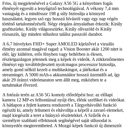
Friss, új megjelenésével a Galaxy A56 5G a kényelmes fogás
élményét egyesíti a lenyűgöző technológiával. A vékony 7,4 mm
vastagság és a mindössze 198 g súly biztosítja a könnyed
használatot, legyen szó egy hosszú hívásról vagy egy nap végén
történő tartalomnézésről. Négy elegáns árnyalatban érkezik: Király
grafitszürke, Király világosszürke, Király olívazöld és Király
rózsaszín, így minden stílushoz találsz passzoló darabot.
A 6,7 hüvelykes FHD+ Super AMOLED kijelzővel a vizuális
élmény azonnal magával ragad: a Vision Booster akár 1200 nitet is
elér, így kültéren, erős fényben vagy beltérben is élesen,
részletgazdagon jelennek meg a képek és videók. A zökkenőmentes
élményt egy továbbfejlesztett nyolcmagos processzor biztosítja,
amely gond nélkül kezeli a multitaskingot, a játékokat és a
streaminget. A 5000 mAh-s akkumulátor hosszú üzemidőt ad, így
akár 29 órányi videómaraton sem állít meg, miközben te a
tartalmakat élvezed.
A fotózás terén az A56 5G komoly előrelépést hoz: az előlapi
kamera 12 MP-es felbontással nyújt éles, élénk szelfiket és videókat.
A hátlapon a fejlett kamera rendszerét a Tárgyeltávolító funkció
egészíti ki, amely felismeri és eltávolítja a képről a zavaró elemeket,
majd kiegészíti a teret a hiányzó részletekkel. A Szűrők és a
személyre szabható effektusok segítségével saját stílusodat is
könnyedén megteremtheted. A Mozgó képek funkció új dimenziót