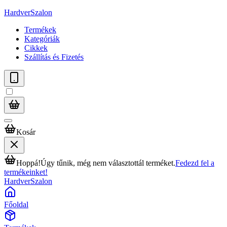
HardverSzalon
Termékek
Kategóriák
Cikkek
Szállítás és Fizetés
Kosár
Hoppá!
Úgy tűnik, még nem választottál terméket.
Fedezd fel a
termékeinket!
HardverSzalon
Főoldal