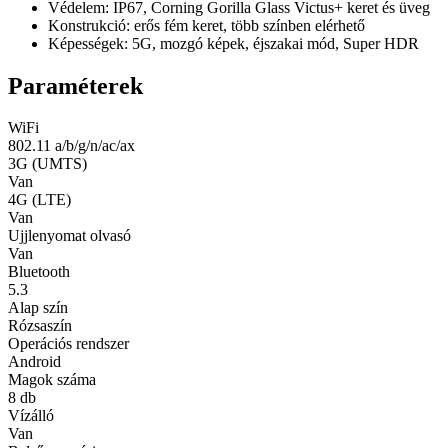
Védelem: IP67, Corning Gorilla Glass Victus+ keret és üveg
Konstrukció: erős fém keret, több színben elérhető
Képességek: 5G, mozgó képek, éjszakai mód, Super HDR
Paraméterek
WiFi
802.11 a/b/g/n/ac/ax
3G (UMTS)
Van
4G (LTE)
Van
Ujjlenyomat olvasó
Van
Bluetooth
5.3
Alap szín
Rózsaszín
Operációs rendszer
Android
Magok száma
8 db
Vízálló
Van