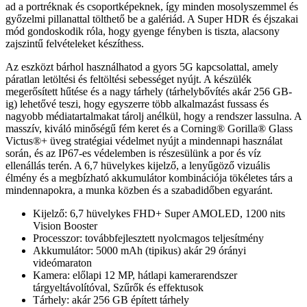
ad a portréknak és csoportképeknek, így minden mosolyszemmel és
győzelmi pillanattal tölthető be a galériád. A Super HDR és éjszakai
mód gondoskodik róla, hogy gyenge fényben is tiszta, alacsony
zajszintű felvételeket készíthess.
Az eszközt bárhol használhatod a gyors 5G kapcsolattal, amely
páratlan letöltési és feltöltési sebességet nyújt. A készülék
megerősített hűtése és a nagy tárhely (tárhelybővítés akár 256 GB-
ig) lehetővé teszi, hogy egyszerre több alkalmazást fussass és
nagyobb médiatartalmakat tárolj anélkül, hogy a rendszer lassulna. A
masszív, kiváló minőségű fém keret és a Corning® Gorilla® Glass
Victus®+ üveg stratégiai védelmet nyújt a mindennapi használat
során, és az IP67-es védelemben is részesülünk a por és víz
ellenállás terén. A 6,7 hüvelykes kijelző, a lenyűgöző vizuális
élmény és a megbízható akkumulátor kombinációja tökéletes társ a
mindennapokra, a munka közben és a szabadidőben egyaránt.
Kijelző: 6,7 hüvelykes FHD+ Super AMOLED, 1200 nits
Vision Booster
Processzor: továbbfejlesztett nyolcmagos teljesítmény
Akkumulátor: 5000 mAh (tipikus) akár 29 órányi
videómaraton
Kamera: előlapi 12 MP, hátlapi kamerarendszer
tárgyeltávolítóval, Szűrők és effektusok
Tárhely: akár 256 GB épített tárhely