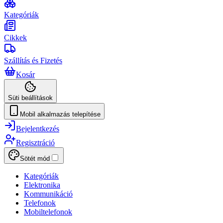
Kategóriák
Cikkek
Szállítás és Fizetés
Kosár
Süti beállítások
Mobil alkalmazás telepítése
Bejelentkezés
Regisztráció
Sötét mód
Kategóriák
Elektronika
Kommunikáció
Telefonok
Mobiltelefonok