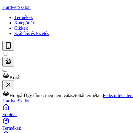
HardverSzalon
Termékek
Kategóriák
Cikkek
Szállítás és Fizetés
Kosár
Hoppá!
Úgy tűnik, még nem választottál terméket.
Fedezd fel a te
HardverSzalon
Főoldal
Termékek