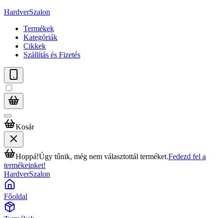
HardverSzalon
Termékek
Kategóriák
Cikkek
Szállítás és Fizetés
Kosár
Hoppá!
Úgy tűnik, még nem választottál terméket.
Fedezd fel a
termékeinket!
HardverSzalon
Főoldal