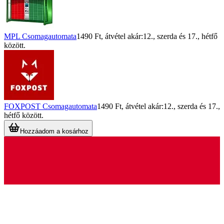
MPL Csomagautomata
1490 Ft
, átvétel akár:
12., szerda
és
17., hétfő
között.
FOXPOST Csomagautomata
1490 Ft
, átvétel akár:
12., szerda
és
17.,
hétfő
között.
Hozzáadom a kosárhoz