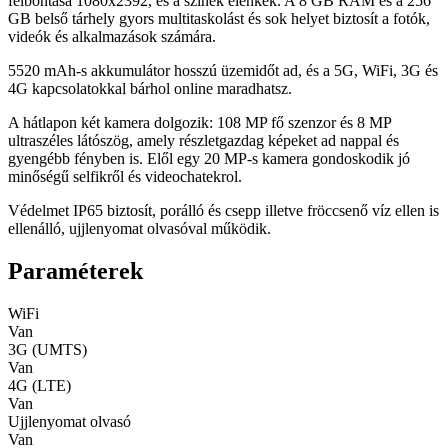
felbontása 1080x2392, és a színek élénkek. A 8 GB RAM és a 256
GB belső tárhely gyors multitaskolást és sok helyet biztosít a fotók,
videók és alkalmazások számára.
5520 mAh-s akkumulátor hosszú üzemidőt ad, és a 5G, WiFi, 3G és
4G kapcsolatokkal bárhol online maradhatsz.
A hátlapon két kamera dolgozik: 108 MP fő szenzor és 8 MP
ultraszéles látószög, amely részletgazdag képeket ad nappal és
gyengébb fényben is. Elől egy 20 MP-s kamera gondoskodik jó
minőségű selfikről és videochatekrol.
Védelmet IP65 biztosít, porálló és csepp illetve fröccsenő víz ellen is
ellenálló, ujjlenyomat olvasóval működik.
Paraméterek
WiFi
Van
3G (UMTS)
Van
4G (LTE)
Van
Ujjlenyomat olvasó
Van