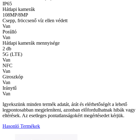
IP65
Hátlapi kamerák
108MP/8MP
Csepp, fröccsenő víz ellen védett
Van
Porálló
Van
Hátlapi kamerák mennyisége
2 db
5G (LTE)
Van
NFC
Van
Giroszkóp
Van
Iránytű
Van
Igyekszünk minden termék adatát, árát és elérhetőségét a lehető
legpontosabban megjeleníteni, azonban előfordulhatnak hibák vagy
eltérések. Az esetleges pontatlanságokért megértésedet kérjük.
Hasonló Termékek