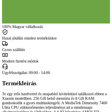
100% Magyar vállalkozás
Hazai jótállás minden termékünkre
Gyors szállítás
Modern fizetési módok
Ügyfélszolgálat: 09:00 - 14:00
Termékleírás
Te egy erős hardverrel és strapabíró kivitelekkel találkozol ebben a
Xiaomi modellben. 256 GB belső memória és 8 GB RAM
gondoskodik a gyors multitaskingról. A MediaTek Dimensity 7400
Ultra CPU zökkenőmentes teljesítményt ad a mindennapi
alkalmazásokhoz és játékokhoz. A 6,83 húvelykes AMOLED