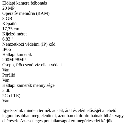
Előlapi kamera felbontás
20 MP
Operatív memória (RAM)
8 GB
Képátló
17,35 cm
Kijelző méret
6,83 "
Nemzetközi védelmi (IP) kód
IP66
Hátlapi kamerák
200MP/8MP
Csepp, fröccsenő víz ellen védett
Van
Porálló
Van
Hátlapi kamerák mennyisége
2 db
5G (LTE)
Van
Igyekszünk minden termék adatát, árát és elérhetőségét a lehető
legpontosabban megjeleníteni, azonban előfordulhatnak hibák vagy
eltérések. Az esetleges pontatlanságokért megértésedet kérjük.