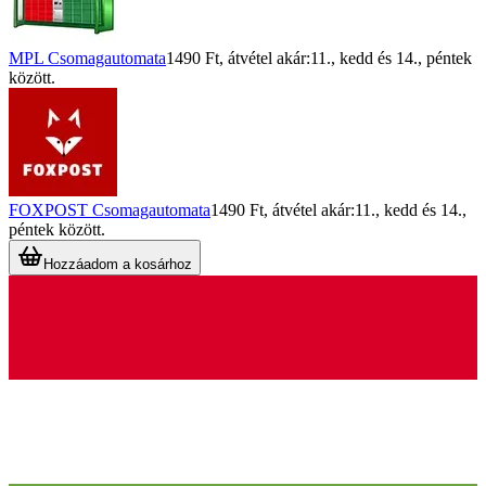
MPL Csomagautomata
1490 Ft
, átvétel akár:
11., kedd
és
14., péntek
között.
FOXPOST Csomagautomata
1490 Ft
, átvétel akár:
11., kedd
és
14.,
péntek
között.
Hozzáadom a kosárhoz