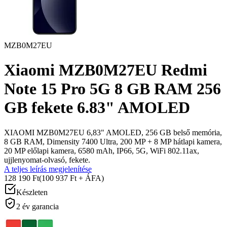
MZB0M27EU
Xiaomi MZB0M27EU Redmi
Note 15 Pro 5G 8 GB RAM 256
GB fekete 6.83" AMOLED
XIAOMI MZB0M27EU 6,83" AMOLED, 256 GB belső memória,
8 GB RAM, Dimensity 7400 Ultra, 200 MP + 8 MP hátlapi kamera,
20 MP előlapi kamera, 6580 mAh, IP66, 5G, WiFi 802.11ax,
ujjlenyomat-olvasó, fekete.
A teljes leírás megjelenítése
128 190 Ft
(100 937 Ft + ÁFA)
Készleten
2 év garancia