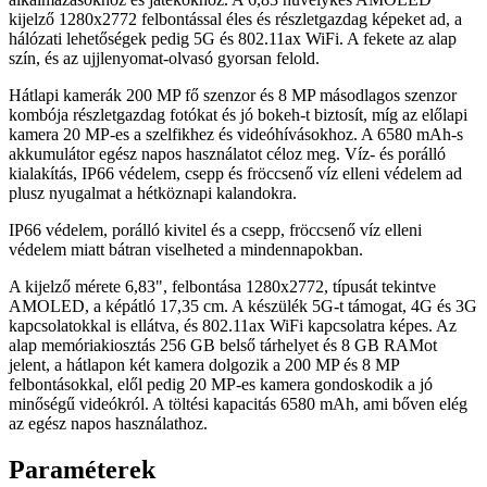
kijelző 1280x2772 felbontással éles és részletgazdag képeket ad, a
hálózati lehetőségek pedig 5G és 802.11ax WiFi. A fekete az alap
szín, és az ujjlenyomat-olvasó gyorsan felold.
Hátlapi kamerák 200 MP fő szenzor és 8 MP másodlagos szenzor
kombója részletgazdag fotókat és jó bokeh-t biztosít, míg az előlapi
kamera 20 MP-es a szelfikhez és videóhívásokhoz. A 6580 mAh-s
akkumulátor egész napos használatot céloz meg. Víz- és porálló
kialakítás, IP66 védelem, csepp és fröccsenő víz elleni védelem ad
plusz nyugalmat a hétköznapi kalandokra.
IP66 védelem, porálló kivitel és a csepp, fröccsenő víz elleni
védelem miatt bátran viselheted a mindennapokban.
A kijelző mérete 6,83", felbontása 1280x2772, típusát tekintve
AMOLED, a képátló 17,35 cm. A készülék 5G-t támogat, 4G és 3G
kapcsolatokkal is ellátva, és 802.11ax WiFi kapcsolatra képes. Az
alap memóriakiosztás 256 GB belső tárhelyet és 8 GB RAMot
jelent, a hátlapon két kamera dolgozik a 200 MP és 8 MP
felbontásokkal, elől pedig 20 MP-es kamera gondoskodik a jó
minőségű videókról. A töltési kapacitás 6580 mAh, ami bőven elég
az egész napos használathoz.
Paraméterek