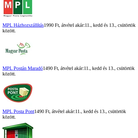
MPL Házhozszállítás
1990 Ft
, átvétel akár:
11., kedd
és
13., csütörtök
között.
MPL Postán Maradó
1490 Ft
, átvétel akár:
11., kedd
és
13., csütörtök
között.
MPL Posta Pont
1490 Ft
, átvétel akár:
11., kedd
és
13., csütörtök
között.