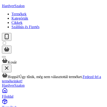
HardverSzalon
Termékek
Kategóriák
Cikkek
Szállítás és Fizetés
Kosár
Hoppá!
Úgy tűnik, még nem választottál terméket.
Fedezd fel a
termékeinket!
HardverSzalon
Főoldal