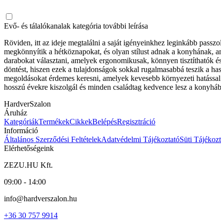
Evő- és tálalókanalak kategória további leírása
Röviden, itt az ideje megtalálni a saját igényeinkhez leginkább passz
megkönnyítik a hétköznapokat, és olyan stílust adnak a konyhának, 
darabokat választani, amelyek ergonomikusak, könnyen tisztíthatók é
döntést, hiszen ezek a tulajdonságok sokkal rugalmasabbá teszik a ha
megoldásokat érdemes keresni, amelyek kevesebb környezeti hatással 
hosszú évekre kiszolgál és minden családtag kedvence lesz a konyhá
HardverSzalon
Áruház
Kategóriák
Termékek
Cikkek
Belépés
Regisztráció
Információ
Általános Szerződési Feltételek
Adatvédelmi Tájékoztató
Süti Tájékozt
Elérhetőségeink
ZEZU.HU Kft.
09:00 - 14:00
info@hardverszalon.hu
+36 30 757 9914