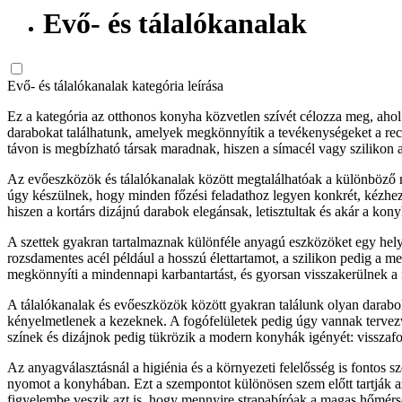
Evő- és tálalókanalak
Evő- és tálalókanalak kategória leírása
Ez a kategória az otthonos konyha közvetlen szívét célozza meg, aho
darabokat találhatunk, amelyek megkönnyítik a tevékenységeket a rec
távon is megbízható társak maradnak, hiszen a símacél vagy szilikon
Az evőeszközök és tálalókanalak között megtalálhatóak a különböző mér
úgy készülnek, hogy minden főzési feladathoz legyen konkrét, kézhez á
hiszen a kortárs dizájnú darabok elegánsak, letisztultak és akár a kon
A szettek gyakran tartalmaznak különféle anyagú eszközöket egy hel
rozsdamentes acél például a hosszú élettartamot, a szilikon pedig a 
megkönnyíti a mindennapi karbantartást, és gyorsan visszakerülnek a 
A tálalókanalak és evőeszközök között gyakran találunk olyan darab
kényelmetlenek a kezeknek. A fogófelületek pedig úgy vannak tervezve
színek és dizájnok pedig tükrözik a modern konyhák igényét: visszafo
Az anyagválasztásnál a higiénia és a környezeti felelősség is fontos
nyomot a konyhában. Ezt a szempontot különösen szem előtt tartják a
figyelembe veszik azt is, hogy mennyire strapabíróak a magas hőmérsé