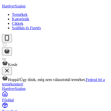
HardverSzalon
Termékek
Kategóriák
Cikkek
Szállítás és Fizetés
Kosár
Hoppá!
Úgy tűnik, még nem választottál terméket.
Fedezd fel a
termékeinket!
HardverSzalon
Főoldal