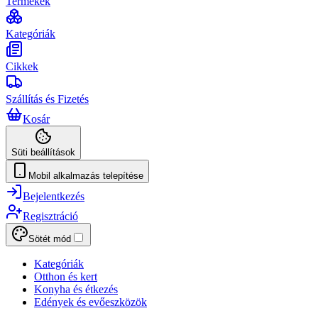
Termékek
Kategóriák
Cikkek
Szállítás és Fizetés
Kosár
Süti beállítások
Mobil alkalmazás telepítése
Bejelentkezés
Regisztráció
Sötét mód
Kategóriák
Otthon és kert
Konyha és étkezés
Edények és evőeszközök