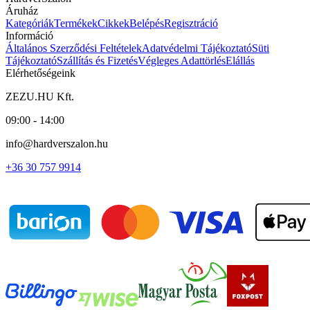
Áruház
Kategóriák
Termékek
Cikkek
Belépés
Regisztráció
Információ
Általános Szerződési Feltételek
Adatvédelmi Tájékoztató
Süti
Tájékoztató
Szállítás és Fizetés
Végleges Adattörlés
Elállás
Elérhetőségeink
ZEZU.HU Kft.
09:00 - 14:00
info@hardverszalon.hu
+36 30 757 9914