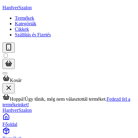
HardverSzalon
Termékek
Kategóriák
Cikkek
Szállítás és Fizetés
Kosár
Hoppá!
Úgy tűnik, még nem választottál terméket.
Fedezd fel a
termékeinket!
HardverSzalon
Főoldal