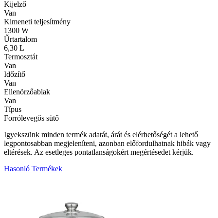
Kijelző
Van
Kimeneti teljesítmény
1300 W
Űrtartalom
6,30 L
Termosztát
Van
Időzítő
Van
Ellenörzőablak
Van
Típus
Forrólevegős sütő
Igyekszünk minden termék adatát, árát és elérhetőségét a lehető
legpontosabban megjeleníteni, azonban előfordulhatnak hibák vagy
eltérések. Az esetleges pontatlanságokért megértésedet kérjük.
Hasonló Termékek