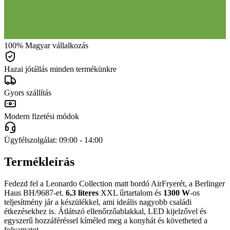
100% Magyar vállalkozás
Hazai jótállás minden termékünkre
Gyors szállítás
Modern fizetési módok
Ügyfélszolgálat: 09:00 - 14:00
Termékleírás
Fedezd fel a Leonardo Collection matt bordó AirFryerét, a Berlinger
Haus BH/9687-et.
6,3 literes
XXL űrtartalom és
1300 W
-os
teljesítmény jár a készülékkel, ami ideális nagyobb családi
étkezésekhez is. Átlátszó ellenőrzőablakkal, LED kijelzővel és
egyszerű hozzáféréssel kíméled meg a konyhát és követheted a
folyamatot.