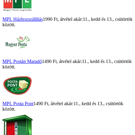
MPL Házhozszállítás
1990 Ft
, átvétel akár:
11., kedd
és
13., csütörtök
között.
MPL Postán Maradó
1490 Ft
, átvétel akár:
11., kedd
és
13., csütörtök
között.
MPL Posta Pont
1490 Ft
, átvétel akár:
11., kedd
és
13., csütörtök
között.