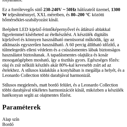
Ez a forrólevegős sütő
230-240V ~ 50Hz
hálózatról üzemel,
1300
W
teljesítménnyel, XXL méretben, és
80–200 °C
közötti
hőmérséklet-szabályozást kínál.
Beépített LED kijelző érintőképernyővel és átlátszó ablakkal
figyelemmel kísérheted az ételkészítést. A készülék digitális
kijelzővel és könnyen használható menüsorral működik, így az
alklmazás egyszerűen használható. A 60 percig állítható időzítő, a
túlmelegedés elleni védelem és a csúszásmentes lábak biztonságos
használatot biztosítanak. A tapadásmentes olajtálca és kosár
mosogatógépben mosható, így a tisztítás gyors. Egészséges főzés:
olaj és zsír nélküli készítés akár 80%-kal kevesebb zsírt ad az
ételekhez. A stílusos kialakítás a konyhában is megállja a helyét, és a
Leonardo Collection többi darabjával harmonizál.
Stílusos megjelenés, matt bordó felület, és a Leonardo Collection
többi darabjával tökéletes harmonizációt kínál, miközben a készülék
hatékonyan segíti az olajmentes főzést.
Paraméterek
Alap szín
Bordó