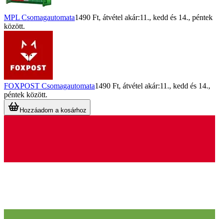
MPL Csomagautomata
1490 Ft
, átvétel akár:
11., kedd
és
14., péntek
között.
FOXPOST Csomagautomata
1490 Ft
, átvétel akár:
11., kedd
és
14.,
péntek
között.
Hozzáadom a kosárhoz