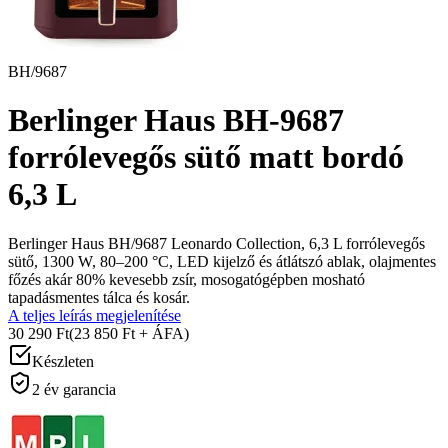
BH/9687
Berlinger Haus BH-9687
forrólevegős sütő matt bordó
6,3 L
Berlinger Haus BH/9687 Leonardo Collection, 6,3 L forrólevegős
sütő, 1300 W, 80–200 °C, LED kijelző és átlátszó ablak, olajmentes
főzés akár 80% kevesebb zsír, mosogatógépben mosható
tapadásmentes tálca és kosár.
A teljes leírás megjelenítése
30 290 Ft
(23 850 Ft + ÁFA)
Készleten
2 év garancia