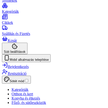
Termékek
Kategóriák
Cikkek
Szállítás és Fizetés
Kosár
Süti beállítások
Mobil alkalmazás telepítése
Bejelentkezés
Regisztráció
Sötét mód
Kategóriák
Otthon és kert
Konyha és étkezés
Főző- és sütőeszközök